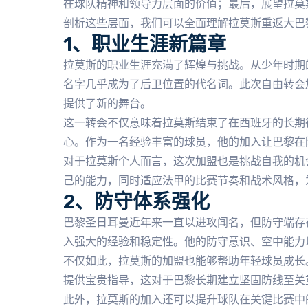
在球队精神和领导力层面的价值；最后，展望拉莫
剖析这些层面，我们可以全面理解拉莫斯重返大巴
1、职业生涯新篇章
拉莫斯的职业生涯充满了辉煌与挑战。从少年时期
名字几乎成为了后卫位置的代名词。此次自由转会
提供了新的舞台。
这一转会不仅意味着拉莫斯结束了在西班牙的长期
心。作为一名经验丰富的球员，他的加入让巴黎在
对于拉莫斯个人而言，这次加盟也是挑战自我的机
己的能力，同时适应法甲的比赛节奏和战术风格，
2、防守体系强化
巴黎圣日耳曼近年来一直以进攻闻名，但防守端存
入强大的经验和稳定性。他的防守意识、空中能力
不仅如此，拉莫斯的加盟也能够帮助年轻球员成长
提供宝贵指导，这对于巴黎长期建立坚固防线至关
此外，拉莫斯的加入还可以提升球队在关键比赛中