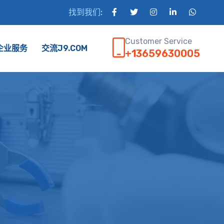
找到我们:
Customer Service
企业服务
交流J9.COM
+13659630005