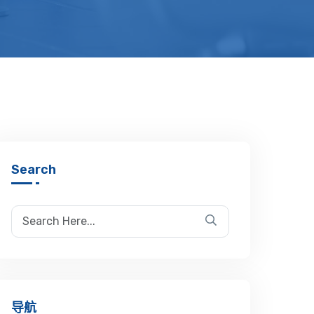
Search
导航