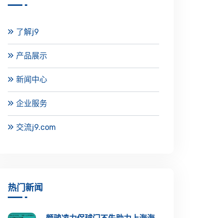
了解j9
产品展示
新闻中心
企业服务
交流j9.com
热门新闻