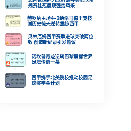
迈阿密国际力压群雄夺美职联常
规赛桂冠展现强势风采
赫罗纳主场4-3绝杀马德里竞技
创历史惊天逆转震惊西甲
贝林厄姆西甲赛季进球突破两位
数 创造新纪录引发热议
诺坎普奇迹逆转巴黎震撼世界
足坛传奇一幕
西甲携手北美院校推动校园足
球奖学金计划