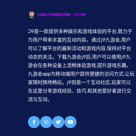
J9是一款提供多种娱乐和游戏体验的平台,致力于
为用户带来丰富的互动内容。通过j9九游会,用户
可以了解平台的最新活动和游戏内容,保持对平台
动态的关注。下载九游会j9后,用户可以使用j9九
游会在各种设备上流畅体验游戏,提升游戏乐趣。
九游会app为移动端用户提供便捷的访问方式,让玩
家随时随地畅玩。j9则是一个互动社区,玩家可以
在这里分享游戏经验、技巧,和其他爱好者进行交
流与互动。