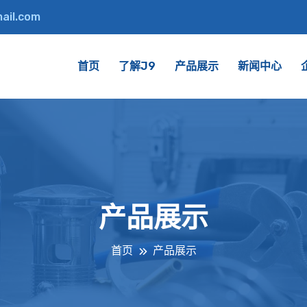
ail.com
首页
了解J9
产品展示
新闻中心
产品展示
首页
产品展示