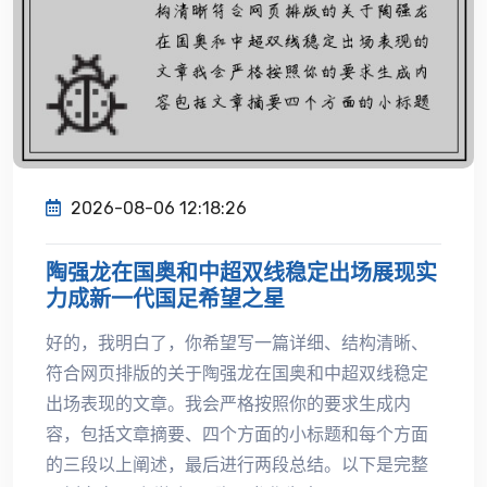
2026-08-06 12:18:26
陶强龙在国奥和中超双线稳定出场展现实
力成新一代国足希望之星
好的，我明白了，你希望写一篇详细、结构清晰、
符合网页排版的关于陶强龙在国奥和中超双线稳定
出场表现的文章。我会严格按照你的要求生成内
容，包括文章摘要、四个方面的小标题和每个方面
的三段以上阐述，最后进行两段总结。以下是完整