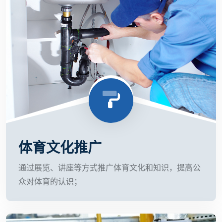
体育文化推广
通过展览、讲座等方式推广体育文化和知识，提高公
众对体育的认识；