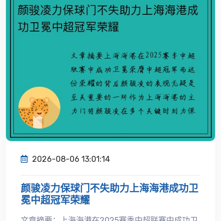
2026-08-06 13:01:14
颜骏凌力保球门不失助力上海海港成功卫
冕中超冠军荣耀
文章摘要：上海海港在2025赛季中超联赛中成功卫