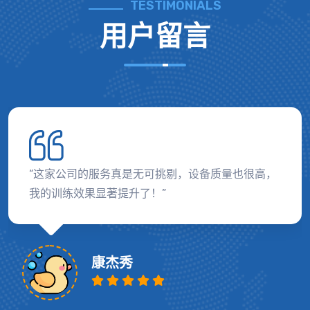
TESTIMONIALS
用户留言
“这家公司的服务真是无可挑剔，设备质量也很高，
我的训练效果显著提升了！”
康杰秀