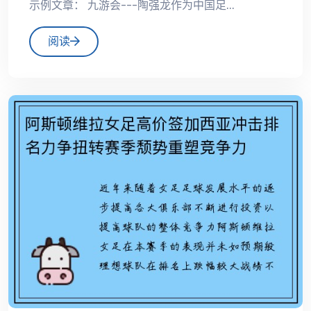
示例文章： 九游会---陶强龙作为中国足...
阅读