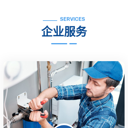
SERVICES
企业服务