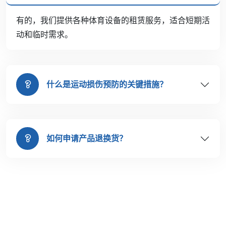
有的，我们提供各种体育设备的租赁服务，适合短期活
动和临时需求。
什么是运动损伤预防的关键措施？
如何申请产品退换货？