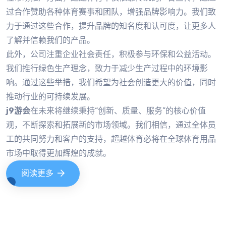
过合作赞助各种体育赛事和团队，增强品牌影响力。我们致
力于通过这些合作，提升品牌的知名度和认可度，让更多人
了解并信赖我们的产品。
此外，公司注重企业社会责任，积极参与环保和公益活动。
我们推行绿色生产理念，致力于减少生产过程中的环境影
响。通过这些举措，我们希望为社会创造更大的价值，同时
推动行业的可持续发展。
j9游会
在未来将继续秉持“创新、质量、服务”的核心价值
观，不断探索和拓展新的市场领域。我们相信，通过全体员
工的共同努力和客户的支持，超越体育必将在全球体育用品
市场中取得更加辉煌的成就。
阅读更多