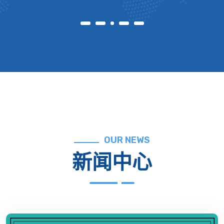
OUR NEWS
新闻中心