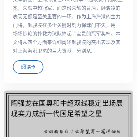
冕，荣膺中超冠军，而这份荣耀的背后，颜骏凌的
表现无疑是至关重要的一环。作为上海海港的主力
门将，颜骏凌在多个关键时刻力保球门不失，用一
场场惊艳的扑救为球队捧起了宝贵的冠军奖杯。本
文将从四个方面来详细阐述颜骏凌的突出表现及其
对上海海港卫冕的巨大贡献，分别从...
阅读