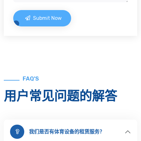
Submit Now
FAQ'S
用户常见问题的解答
我们是否有体育设备的租赁服务？