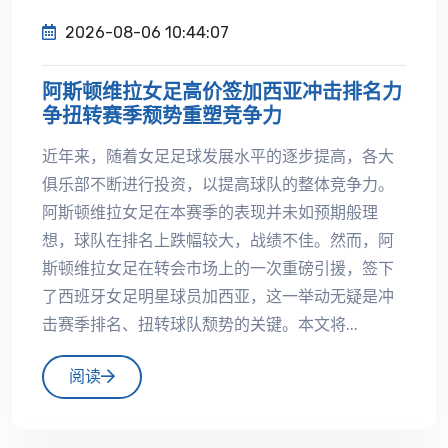
2026-08-06 10:44:07
阿斯顿维拉女足高价签加西亚冲击排名力
争扭转赛季颓势重塑竞争力
近年来，随着女足足球发展水平的逐步提高，各大
俱乐部不断进行投资，以提高球队的整体竞争力。
阿斯顿维拉女足在本赛季的表现并未如预期般理
想，球队在排名上跌幅较大，战绩不佳。然而，阿
斯顿维拉女足在转会市场上的一次重磅引援，签下
了西班牙女足明星球员加西亚，这一举动无疑是冲
击赛季排名、扭转球队颓势的关键。本文将...
阅读