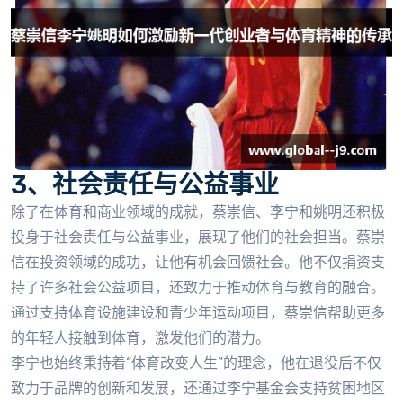
3、社会责任与公益事业
除了在体育和商业领域的成就，蔡崇信、李宁和姚明还积极
投身于社会责任与公益事业，展现了他们的社会担当。蔡崇
信在投资领域的成功，让他有机会回馈社会。他不仅捐资支
持了许多社会公益项目，还致力于推动体育与教育的融合。
通过支持体育设施建设和青少年运动项目，蔡崇信帮助更多
的年轻人接触到体育，激发他们的潜力。
李宁也始终秉持着“体育改变人生”的理念，他在退役后不仅
致力于品牌的创新和发展，还通过李宁基金会支持贫困地区