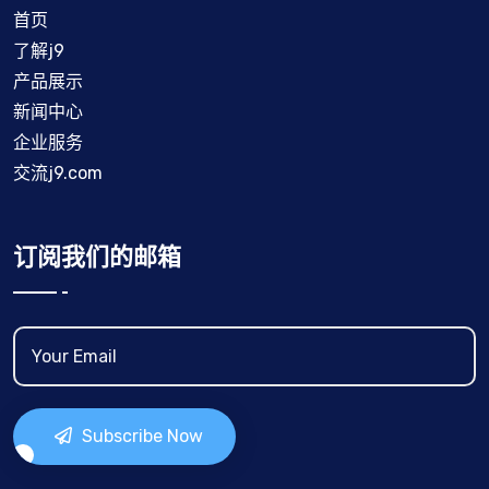
首页
了解j9
产品展示
新闻中心
企业服务
交流j9.com
订阅我们的邮箱
Subscribe Now