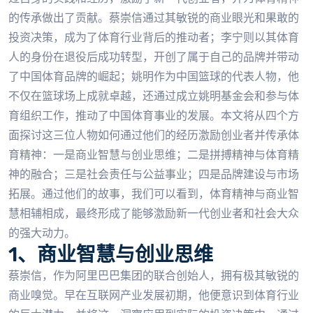
的传承做出了贡献。蔡崇信通过其敏锐的商业眼光和果敢的
投资决策，成为了体育行业背后的推动者；李宁则以其体育
人的身份在退役后成功转型，开创了属于自己的品牌并带动
了中国体育品牌的崛起；姚明作为中国篮球的代表人物，他
不仅在篮球场上成就卓越，还通过成立姚明基金会和参与体
育组织工作，推动了中国体育事业的发展。本文将从四个方
面探讨这三位人物如何通过他们的经历激励创业者并传承体
育精神：一是商业智慧与创业思维；二是拼搏精神与体育精
神的融合；三是社会责任与公益事业；四是品牌建设与市场
拓展。通过他们的故事，我们可以看到，体育精神与商业智
慧相辅相成，最终形成了能够激励新一代创业者和社会大众
的强大动力。
1、商业智慧与创业思维
蔡崇信，作为阿里巴巴集团的联合创始人，拥有极其敏锐的
商业嗅觉。早在互联网产业发展初期，他便意识到体育行业