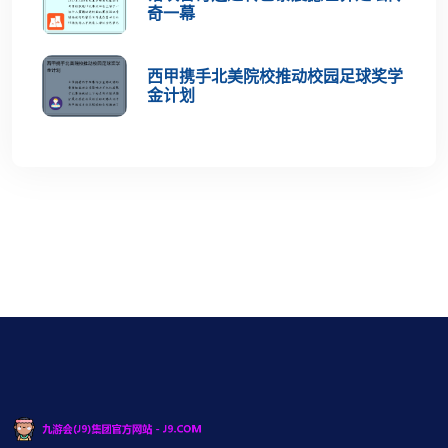
奇一幕
西甲携手北美院校推动校园足球奖学
金计划