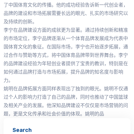
了中国体育文化的传播。他的成功经验告诉新一代创业者，
品牌的建设和市场拓展需要长远的眼光、扎实的市场研究以
及持续的创新。
李宁在品牌建设方面的成就更为显著。通过持续创新和精准
的市场定位，李宁品牌逐渐从一个体育品牌发展成为代表中
国体育文化的象征。在国际市场，李宁也开始逐步拓展，通
过合作与赞助等方式，将中国体育品牌带到世界舞台。李宁
的品牌建设经验为年轻创业者提供了宝贵的教训，特别是在
如何通过品牌打造与市场拓展，提升品牌的知名度与影响
力。
姚明在品牌拓展方面同样表现出了独到的眼光。姚明不仅通
过个人的影响力打造了自己的品牌，同时也推动了中国篮球
及相关产业的发展。他深知品牌建设不仅仅是市场营销的问
题，更是文化传承和社会价值的体现。姚明的品
Search