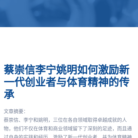
蔡崇信李宁姚明如何激励新
一代创业者与体育精神的传
承
文章摘要：
蔡崇信、李宁和姚明，三位在各自领域取得卓越成就的人
物，他们不仅在体育和商业领域留下了深刻的足迹，而且通
过自身的实践和经历，激励了新一代创业者，并为体育精神