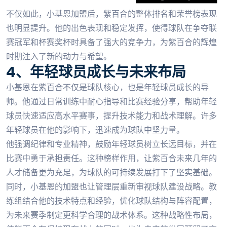
不仅如此，小基恩加盟后，紫百合的整体排名和荣誉榜表现
也明显提升。他的出色表现和稳定发挥，使得球队在争夺联
赛冠军和杯赛奖杯时具备了强大的竞争力，为紫百合的辉煌
时期注入了新的动力与希望。
4、年轻球员成长与未来布局
小基恩在紫百合不仅是球队核心，也是年轻球员成长的导
师。他通过日常训练中耐心指导和比赛经验分享，帮助年轻
球员快速适应高水平赛事，提升技术能力和战术理解。许多
年轻球员在他的影响下，迅速成为球队中坚力量。
他强调纪律和专业精神，鼓励年轻球员树立长远目标，并在
比赛中勇于承担责任。这种榜样作用，让紫百合未来几年的
人才储备更为充足，为球队的可持续发展打下了坚实基础。
同时，小基恩的加盟也让管理层重新审视球队建设战略。教
练组结合他的技术特点和经验，优化球队结构与阵容配置，
为未来赛季制定更科学合理的战术体系。这种战略性布局，