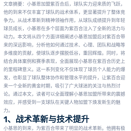
文章摘要：小基恩加盟紫百合后，球队实力迎来质的飞跃，
他的到来不仅丰富了球队的战术体系，更显著提升了整体竞
争力。从战术革新到精神领袖作用，从球队成绩提升到年轻
球员成长，小基恩在多个层面为紫百合注入了全新的活力与
动力。本文将从四个方面详细阐述小基恩加盟后对紫百合带
来的深远影响，分析他如何通过技术、心理、团队和战略等
多维度的贡献，使球队逐步摆脱低谷，重回辉煌。同时，将
结合具体案例和赛季表现，全面展现小基恩在紫百合历史上
的里程碑意义。这一系列变化不仅体现了球员个人能力的爆
发，也彰显了球队整体协作和管理水平的提升，让紫百合迎
来一个全新的黄金时期，吸引了广大球迷的关注与热烈讨
论。通过本文，读者可以全面理解小基恩加盟所带来的震撼
效应，并感受到一支球队在关键人物加盟下焕发新生的魅
力。
1、战术革新与技术提升
小基恩的到来，为紫百合带来了明显的战术革新。他拥有极