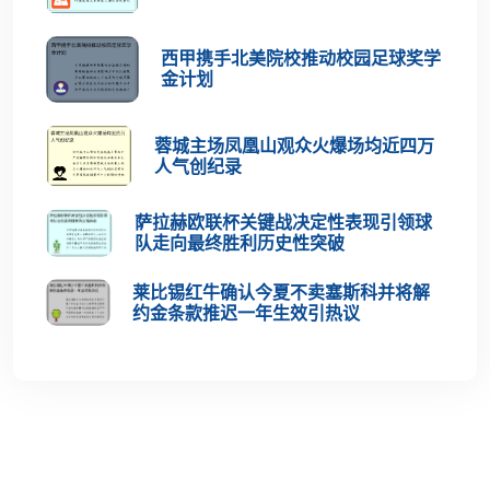
西甲携手北美院校推动校园足球奖学
金计划
蓉城主场凤凰山观众火爆场均近四万
人气创纪录
萨拉赫欧联杯关键战决定性表现引领球
队走向最终胜利历史性突破
莱比锡红牛确认今夏不卖塞斯科并将解
约金条款推迟一年生效引热议