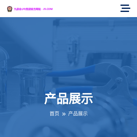
产品展示
首页
产品展示