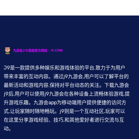
J9是一款提供多种娱乐和游戏体验的平台,致力于为用户
带来丰富的互动内容。通过j9九游会,用户可以了解平台的
最新活动和游戏内容,保持对平台动态的关注。下载九游会
j9后,用户可以使用j9九游会在各种设备上流畅体验游戏,提
升游戏乐趣。九游会app为移动端用户提供便捷的访问方
式,让玩家随时随地畅玩。j9则是一个互动社区,玩家可以
在这里分享游戏经验、技巧,和其他爱好者进行交流与互
动。