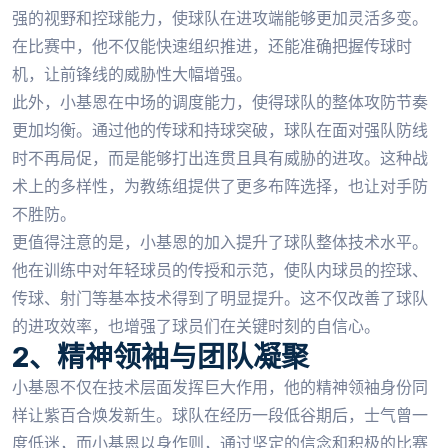
强的视野和控球能力，使球队在进攻端能够更加灵活多变。
在比赛中，他不仅能快速组织推进，还能准确把握传球时
机，让前锋线的威胁性大幅增强。
此外，小基恩在中场的调度能力，使得球队的整体攻防节奏
更加均衡。通过他的传球和持球突破，球队在面对强队防线
时不再局促，而是能够打出连贯且具有威胁的进攻。这种战
术上的多样性，为教练组提供了更多布阵选择，也让对手防
不胜防。
更值得注意的是，小基恩的加入提升了球队整体技术水平。
他在训练中对年轻球员的传授和示范，使队内球员的控球、
传球、射门等基本技术得到了明显提升。这不仅改善了球队
的进攻效率，也增强了球员们在关键时刻的自信心。
2、精神领袖与团队凝聚
小基恩不仅在技术层面发挥巨大作用，他的精神领袖身份同
样让紫百合焕发新生。球队在经历一段低谷期后，士气曾一
度低迷，而小基恩以身作则，通过坚定的信念和积极的比赛