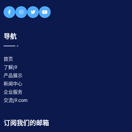
导航
首页
了解j9
产品展示
新闻中心
企业服务
交流j9.com
订阅我们的邮箱