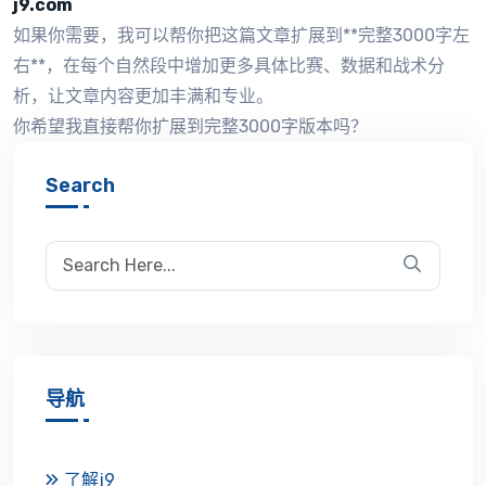
j9.com
如果你需要，我可以帮你把这篇文章扩展到**完整3000字左
右**，在每个自然段中增加更多具体比赛、数据和战术分
析，让文章内容更加丰满和专业。
你希望我直接帮你扩展到完整3000字版本吗？
Search
导航
了解j9