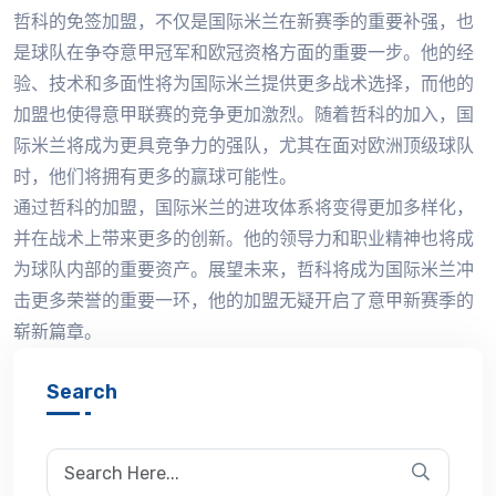
哲科的免签加盟，不仅是国际米兰在新赛季的重要补强，也
是球队在争夺意甲冠军和欧冠资格方面的重要一步。他的经
验、技术和多面性将为国际米兰提供更多战术选择，而他的
加盟也使得意甲联赛的竞争更加激烈。随着哲科的加入，国
际米兰将成为更具竞争力的强队，尤其在面对欧洲顶级球队
时，他们将拥有更多的赢球可能性。
通过哲科的加盟，国际米兰的进攻体系将变得更加多样化，
并在战术上带来更多的创新。他的领导力和职业精神也将成
为球队内部的重要资产。展望未来，哲科将成为国际米兰冲
击更多荣誉的重要一环，他的加盟无疑开启了意甲新赛季的
崭新篇章。
Search