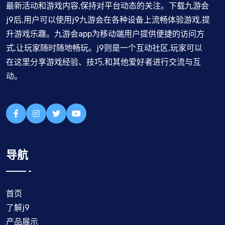
最新活动和游戏内容,保持对平台动态的关注。下载九游会
j9后,用户可以使用j9九游会在各种设备上流畅体验游戏,提
升游戏乐趣。九游会app为移动端用户提供便捷的访问方
式,让玩家随时随地畅玩。j9则是一个互动社区,玩家可以
在这里分享游戏经验、技巧,和其他爱好者进行交流与互
动。
导航
首页
了解j9
产品展示