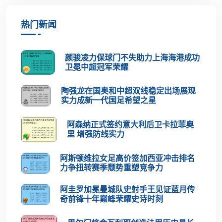
热门新闻
颜骏凌力保球门不失助力上海海港成功
卫冕中超冠军荣耀
陶强龙在国奥和中超双线稳定出场展现
实力成新一代国足希望之星
阿森纳正式签约意大利后卫卡拉菲奥
里 增强防线实力
阿斯顿维拉女足高价签加西亚冲击排名
力争扭转赛季颓势重塑竞争力
阿圭罗加冕曼城队史射手王见证蓝月传
奇前锋十年巅峰荣耀史诗时刻