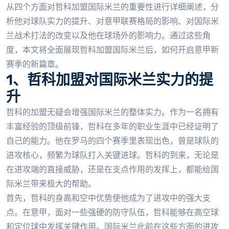
从四个方面对哲科加盟国际米兰的重要性进行详细阐述，分
析他对球队实力的提升、对意甲联赛格局的影响、对国际米
兰战术打法的改变以及他在球场外的影响力。通过这些角
度，本文将全面展现哲科加盟国际米兰后，如何开启意甲新
赛季的新篇章。
1、哲科加盟对国际米兰实力的提
升
哲科的加盟无疑会增强国际米兰的整体实力。作为一名拥有
丰富经验的顶级前锋，哲科在多年的职业生涯中已经证明了
自己的能力。他在罗马的四个赛季里表现出色，曾是球队的
进攻核心，频繁为球队打入关键进球。哲科的到来，无论是
在进攻端的直接威胁，还是在支点作用的发挥上，都能给国
际米兰带来极大的帮助。
首先，哲科的身高和空中优势使他成为了进攻中的强大支
点。在意甲，面对一些强硬的防守队伍，哲科能够在高空球
和定位球中发挥关键作用。国际米兰此前在这些方面的进攻