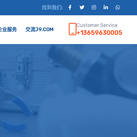
找到我们:
Customer Service
企业服务
交流J9.COM
+13659630005