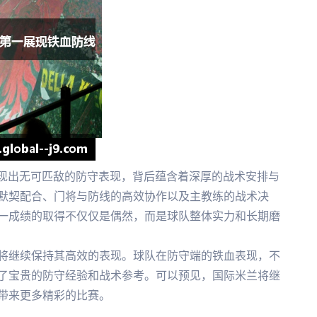
，展现出无可匹敌的防守表现，背后蕴含着深厚的战术安排与
默契配合、门将与防线的高效协作以及主教练的战术决
一成绩的取得不仅仅是偶然，而是球队整体实力和长期磨
将继续保持其高效的表现。球队在防守端的铁血表现，不
了宝贵的防守经验和战术参考。可以预见，国际米兰将继
带来更多精彩的比赛。