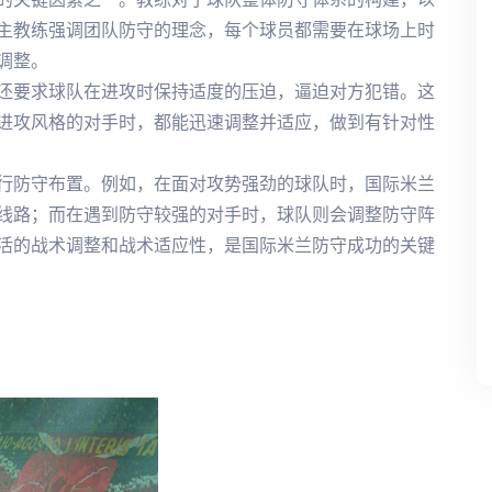
主教练强调团队防守的理念，每个球员都需要在球场上时
调整。
还要求球队在进攻时保持适度的压迫，逼迫对方犯错。这
进攻风格的对手时，都能迅速调整并适应，做到有针对性
行防守布置。例如，在面对攻势强劲的球队时，国际米兰
线路；而在遇到防守较强的对手时，球队则会调整防守阵
活的战术调整和战术适应性，是国际米兰防守成功的关键