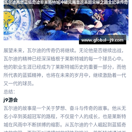
展望未来，瓦尔迪的传奇仍将继续。无论他是否继续出战，
瓦尔迪的精神已经深深植根于莱斯特城的每一个球员心中。
他的职业生涯已经成为了莱斯特城历史的重要一部分，而他
所代表的蓝狐精神，也将在未来的岁月中，继续激励着一代
又一代的球员。
总结：
j9游会
瓦尔迪的故事是一个关于梦想、奋斗与传奇的故事。他从无
名小卒到英超冠军的路程，不仅是个人的成长，也是莱斯特
城在风雨中不断拼搏的缩影。从瓦尔迪的个人崛起到蓝狐奇