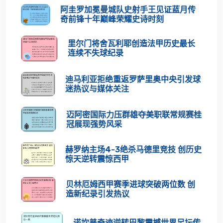
阿圭罗加冕曼城队史射手王见证蓝月传
奇前锋十年巅峰荣耀史诗时刻
里尔门将舍瓦利耶创造法甲历史最长
连续不失球纪录
迪马利亚拒绝重返罗萨里奥中央引发球
迷热议与媒体关注
迈阿密国际力压群雄夺美职联常规赛桂
冠展现强势风采
赫罗纳主场4-3绝杀马德里竞技 创历史
惊天逆转震惊西甲
贝林厄姆西甲赛季进球突破两位数 创
造新纪录引发热议
诺坎普奇迹逆转巴黎震撼世界足坛传