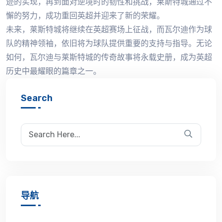
迹的实现，再到面对逆境时的韧性和挑战，莱斯特城通过不
懈的努力，成功重回英超并迎来了新的荣耀。
未来，莱斯特城将继续在英超赛场上征战，而瓦尔迪作为球
队的精神领袖，依旧将为球队提供重要的支持与指导。无论
如何，瓦尔迪与莱斯特城的传奇故事将永载史册，成为英超
历史中最耀眼的篇章之一。
Search
导航