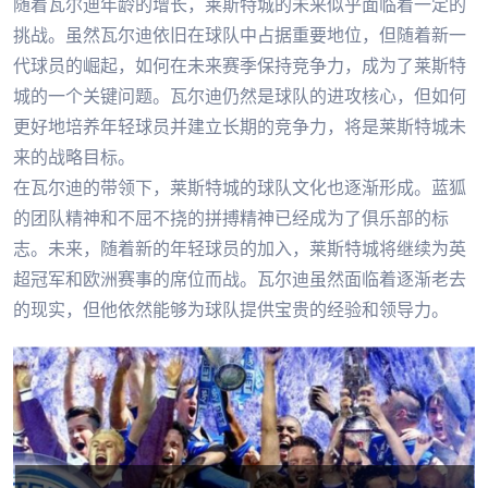
随着瓦尔迪年龄的增长，莱斯特城的未来似乎面临着一定的
挑战。虽然瓦尔迪依旧在球队中占据重要地位，但随着新一
代球员的崛起，如何在未来赛季保持竞争力，成为了莱斯特
城的一个关键问题。瓦尔迪仍然是球队的进攻核心，但如何
更好地培养年轻球员并建立长期的竞争力，将是莱斯特城未
来的战略目标。
在瓦尔迪的带领下，莱斯特城的球队文化也逐渐形成。蓝狐
的团队精神和不屈不挠的拼搏精神已经成为了俱乐部的标
志。未来，随着新的年轻球员的加入，莱斯特城将继续为英
超冠军和欧洲赛事的席位而战。瓦尔迪虽然面临着逐渐老去
的现实，但他依然能够为球队提供宝贵的经验和领导力。