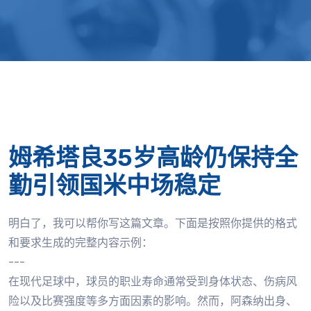
姆希塔良35岁高龄仍保持全
勤引领国米中场稳定
明白了，我可以帮你写这篇文章。下面是按照你提供的格式
和要求生成的完整内容示例：
---
在现代足球中，球员的职业寿命通常受到身体状态、伤病风
险以及比赛强度等多方面因素的影响。然而，阿森纳出身、