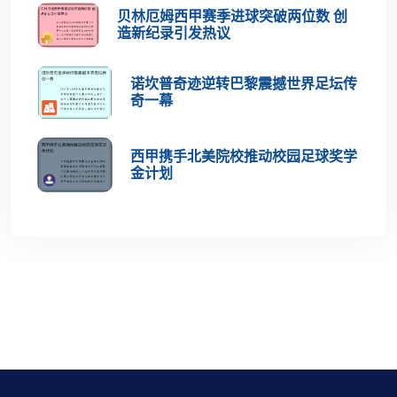
贝林厄姆西甲赛季进球突破两位数 创
造新纪录引发热议
诺坎普奇迹逆转巴黎震撼世界足坛传
奇一幕
西甲携手北美院校推动校园足球奖学
金计划