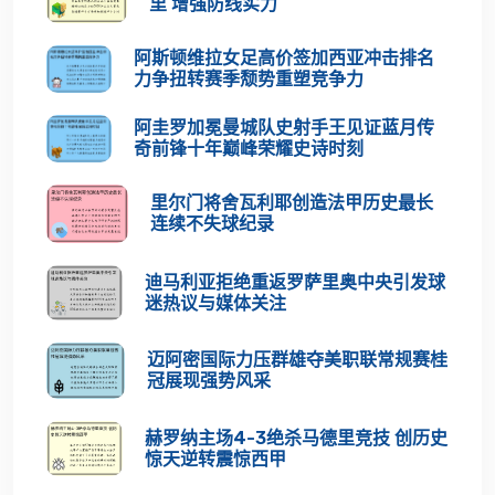
里 增强防线实力
阿斯顿维拉女足高价签加西亚冲击排名
力争扭转赛季颓势重塑竞争力
阿圭罗加冕曼城队史射手王见证蓝月传
奇前锋十年巅峰荣耀史诗时刻
里尔门将舍瓦利耶创造法甲历史最长
连续不失球纪录
迪马利亚拒绝重返罗萨里奥中央引发球
迷热议与媒体关注
迈阿密国际力压群雄夺美职联常规赛桂
冠展现强势风采
赫罗纳主场4-3绝杀马德里竞技 创历史
惊天逆转震惊西甲