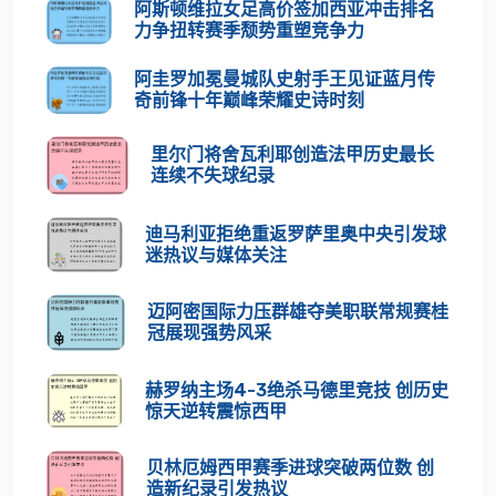
阿斯顿维拉女足高价签加西亚冲击排名
力争扭转赛季颓势重塑竞争力
阿圭罗加冕曼城队史射手王见证蓝月传
奇前锋十年巅峰荣耀史诗时刻
里尔门将舍瓦利耶创造法甲历史最长
连续不失球纪录
迪马利亚拒绝重返罗萨里奥中央引发球
迷热议与媒体关注
迈阿密国际力压群雄夺美职联常规赛桂
冠展现强势风采
赫罗纳主场4-3绝杀马德里竞技 创历史
惊天逆转震惊西甲
贝林厄姆西甲赛季进球突破两位数 创
造新纪录引发热议