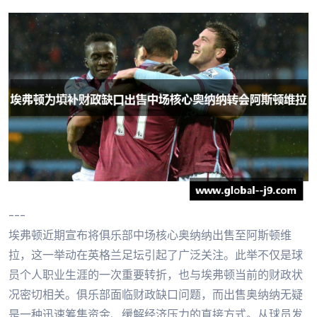
---
埃弗顿近期宣布将俱乐部中场核心奥纳纳出售至阿斯顿维
拉，这一举动在英格兰足坛引起了广泛关注。此举不仅是球
员个人职业生涯的一次重要转折，也与埃弗顿当前的财政状
况密切相关。俱乐部面临财政缺口问题，而出售奥纳纳无疑
是一种迅速筹集资金、缓解经济压力的直接方式。从球员发