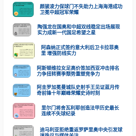
颜骏凌力保球门不失助力上海海港成功
卫冕中超冠军荣耀
陶强龙在国奥和中超双线稳定出场展现
实力成新一代国足希望之星
阿森纳正式签约意大利后卫卡拉菲奥
里 增强防线实力
阿斯顿维拉女足高价签加西亚冲击排名
力争扭转赛季颓势重塑竞争力
阿圭罗加冕曼城队史射手王见证蓝月传
奇前锋十年巅峰荣耀史诗时刻
里尔门将舍瓦利耶创造法甲历史最长
连续不失球纪录
迪马利亚拒绝重返罗萨里奥中央引发球
迷热议与媒体关注