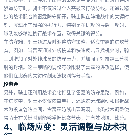
紧逼防守时，骑士不仅通过个人突破来打破防线，还通过精
妙的战术配合将雷霆防守撕开。骑士队在阵地战中的关键时
刻，展现出了超强的执行力，特别是在进攻的最后一攻时，
球队能够精准执行战术布置，取得关键的得分。
在防守端，骑士通过及时调整防守策略，适应雷霆的进攻节
奏。例如，当雷霆通过外线投篮和快速反击寻找机会时，骑
士则增加了对外线球员的防守压力，并加强了对雷霆三分投
射的封堵。这一策略的调整有效限制了雷霆的进攻选择，使
他们在比赛的关键时刻无法找到得分手段。
j9游会
另外，骑士还利用战术变化打乱了雷霆的防守思路。例如，
在进攻中，骑士不仅仅依靠单打，还通过无球跑动和挡拆战
术为投篮创造空间，令雷霆防线出现漏洞。此类战术调整使
得骑士在关键时刻能够掌握比赛节奏，并有效地拉开比分。
4、临场应变：灵活调整与战术执