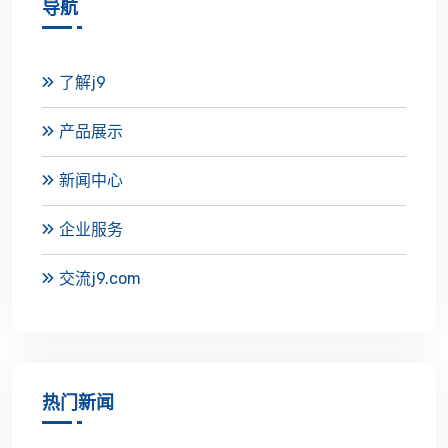
导航
了解j9
产品展示
新闻中心
企业服务
交流j9.com
热门新闻