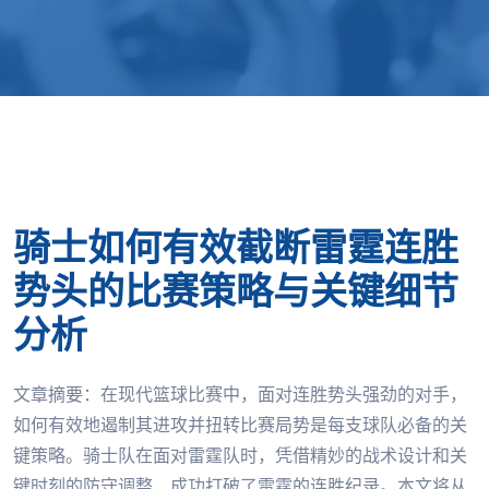
骑士如何有效截断雷霆连胜
势头的比赛策略与关键细节
分析
文章摘要：在现代篮球比赛中，面对连胜势头强劲的对手，
如何有效地遏制其进攻并扭转比赛局势是每支球队必备的关
键策略。骑士队在面对雷霆队时，凭借精妙的战术设计和关
键时刻的防守调整，成功打破了雷霆的连胜纪录。本文将从