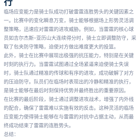
行
临场应变能力是骑士队成功打破雷霆连胜势头的关键因素之
一。比赛中的变化瞬息万变，骑士能够根据场上形势灵活调
整策略，迅速应对雷霆的进攻威胁。例如，当雷霆的核心球
员如吉尔杰斯-亚历山大连续得分时，骑士立即调整防守，采
取了包夹防守策略，迫使对方做出难度更大的投篮。
此外，骑士在比赛中展现出极强的抗压能力，特别是在关键
时刻的执行力。当雷霆试图通过全场紧逼来迫使骑士失误
时，骑士队通过精准的传球和有序的进攻，成功破解了对方
的压迫防守。队员们在临场时表现出的冷静和精准的执行，
是骑士能够在最后时刻保持优势并最终胜出的重要原因。
在比赛的最后阶段，骑士通过调整进攻战术，增强了内外线
的配合，确保了雷霆难以实施有效的反击。这种灵活的临场
应变能力使得骑士能够在与雷霆的对抗中占据主动，从而最
终成功结束了雷霆的连胜势头。
总结：