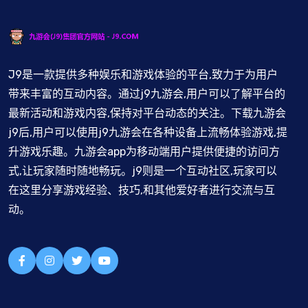
J9是一款提供多种娱乐和游戏体验的平台,致力于为用户
带来丰富的互动内容。通过j9九游会,用户可以了解平台的
最新活动和游戏内容,保持对平台动态的关注。下载九游会
j9后,用户可以使用j9九游会在各种设备上流畅体验游戏,提
升游戏乐趣。九游会app为移动端用户提供便捷的访问方
式,让玩家随时随地畅玩。j9则是一个互动社区,玩家可以
在这里分享游戏经验、技巧,和其他爱好者进行交流与互
动。