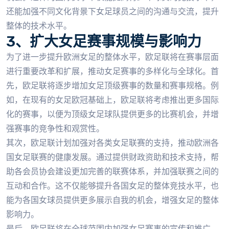
还能加强不同文化背景下女足球员之间的沟通与交流，提升
整体的技术水平。
3、扩大女足赛事规模与影响力
为了进一步提升欧洲女足的整体水平，欧足联将在赛事层面
进行重要改革和扩展，推动女足赛事的多样化与全球化。首
先，欧足联将逐步增加女足顶级赛事的数量和赛事规格。例
如，在现有的女足欧冠基础上，欧足联将考虑推出更多国际
化的赛事，以便为顶级女足球队提供更多的比赛机会，并增
强赛事的竞争性和观赏性。
其次，欧足联计划加强对各类女足联赛的支持，推动欧洲各
国女足联赛的健康发展。通过提供财政资助和技术支持，帮
助各会员协会建设更加完善的联赛体系，并加强联赛之间的
互动和合作。这不仅能够提升各国女足的整体竞技水平，也
能为各国女球员提供更多展示自我的机会，增强女足的整体
影响力。
最后，欧足联将在全球范围内加强女足赛事的宣传和推广。