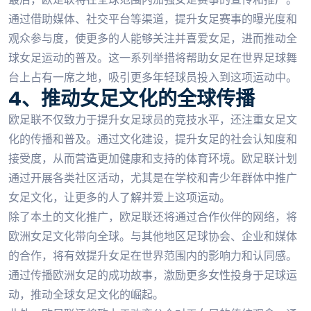
通过借助媒体、社交平台等渠道，提升女足赛事的曝光度和
观众参与度，使更多的人能够关注并喜爱女足，进而推动全
球女足运动的普及。这一系列举措将帮助女足在世界足球舞
台上占有一席之地，吸引更多年轻球员投入到这项运动中。
4、推动女足文化的全球传播
欧足联不仅致力于提升女足球员的竞技水平，还注重女足文
化的传播和普及。通过文化建设，提升女足的社会认知度和
接受度，从而营造更加健康和支持的体育环境。欧足联计划
通过开展各类社区活动，尤其是在学校和青少年群体中推广
女足文化，让更多的人了解并爱上这项运动。
除了本土的文化推广，欧足联还将通过合作伙伴的网络，将
欧洲女足文化带向全球。与其他地区足球协会、企业和媒体
的合作，将有效提升女足在世界范围内的影响力和认同感。
通过传播欧洲女足的成功故事，激励更多女性投身于足球运
动，推动全球女足文化的崛起。