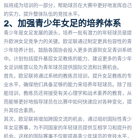
拟将成为培训的一部分，帮助球员在大赛中更好地发挥自己
的实力，提升整体队伍的竞技水平。
2、加强青少年女足的培养体系
青少年是女足发展的源头，培养一批有潜力的年轻球员是提
升欧洲女足竞争力的关键。欧足联通过制定更具包容性的青
少年培养计划，鼓励各国协会投入更多资源到女足青训系统
中。计划包括提升基层女足教练的能力、建设更多的青少年
女足训练营以及为青年球员提供国际交流和比赛机会。
首先，欧足联将通过系统的教练员培训，提升女足教练的专
业水平，确保他们具备足够的能力来培养年轻球员。除了技
能培训，教练员还将接受有关心理学和战术素养的教育，从
而能够更好地指导球员在比赛中如何快速应对各种变化，提
升其综合素质。
其次，欧足联将增加跨国交流的机会，通过组织国际性青少
年女足赛事，为不同国家的年轻球员提供互相学习和提升的
机会。这样的国际赛事不仅能提高青少年球员的竞技水平，