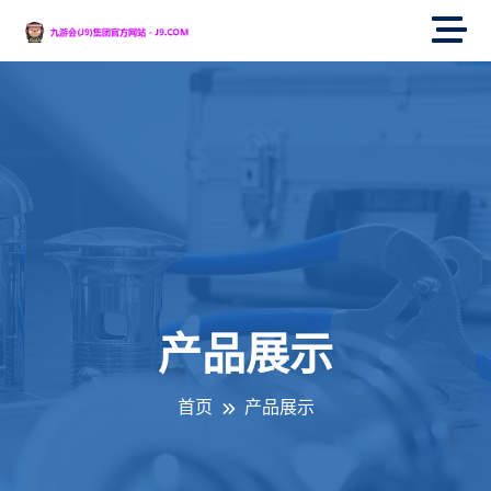
产品展示
首页
产品展示