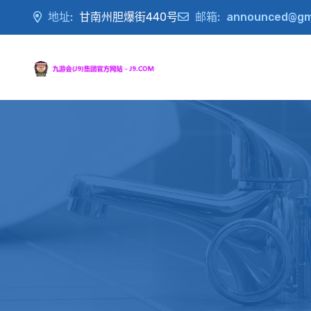
地址:
甘南州胆爆街440号
邮箱:
announced@gm