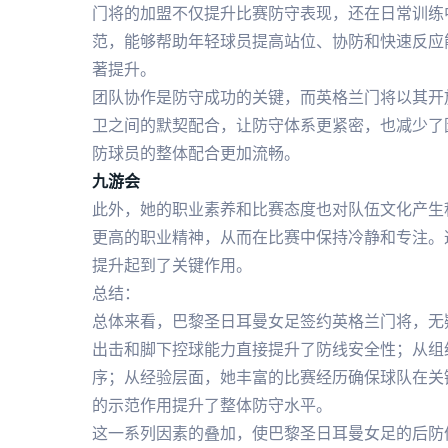
门将的加盟不仅提升比赛防守表现，还在日常训练
范，能够帮助年轻球员提高站位、协防和快速反应
著提升。
团队协作是防守成功的关键，而英格兰门将以其开
卫之间的默契配合，让防守体系更紧密，也减少了
防球员的整体配合更加流畅。
九游会
此外，她的职业素养和比赛态度也对队伍文化产生
更高的职业精神，从而在比赛中保持冷静和专注。
提升起到了关键作用。
总结：
总体来看，巴黎圣日耳曼女足签约英格兰门将，无
出击和脚下控球能力直接提升了防线安全性；从组
序；从经验层面，她丰富的比赛经历确保球队在关
的示范作用提升了整体防守水平。
这一系列因素的叠加，使巴黎圣日耳曼女足的后防