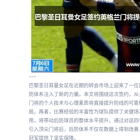
---
巴黎圣日耳曼女足在近期的转会市场上迎来了一位
防体系注入了新的力量。本文将围绕这次签约，从
门将的个人技术与心理素质将直接提升防线的可靠
局，再者，比赛经验的丰富性为球队提供了关键场
用，将带动后防球员的整体水平提升。通过对这四
引入顶尖门将后，后防体系不仅在数据上得到改善
冠军提供了坚实保障。