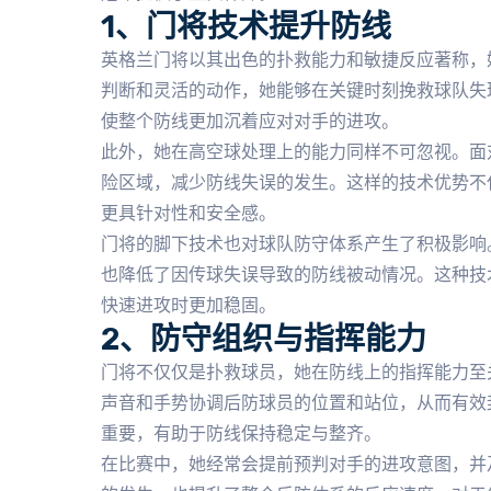
1、门将技术提升防线
英格兰门将以其出色的扑救能力和敏捷反应著称，
判断和灵活的动作，她能够在关键时刻挽救球队失
使整个防线更加沉着应对对手的进攻。
此外，她在高空球处理上的能力同样不可忽视。面
险区域，减少防线失误的发生。这样的技术优势不
更具针对性和安全感。
门将的脚下技术也对球队防守体系产生了积极影响
也降低了因传球失误导致的防线被动情况。这种技
快速进攻时更加稳固。
2、防守组织与指挥能力
门将不仅仅是扑救球员，她在防线上的指挥能力至
声音和手势协调后防球员的位置和站位，从而有效
重要，有助于防线保持稳定与整齐。
在比赛中，她经常会提前预判对手的进攻意图，并