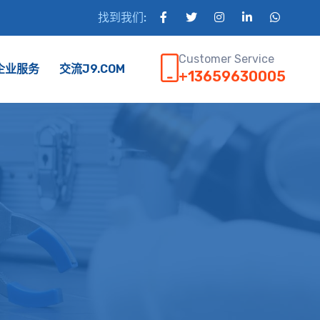
找到我们:
Customer Service
企业服务
交流J9.COM
+13659630005