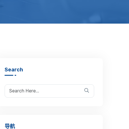
Search
导航