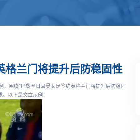
英格兰门将提升后防稳固性
例，围绕“巴黎圣日耳曼女足签约英格兰门将提升后防稳固
要求。以下是文章示例：