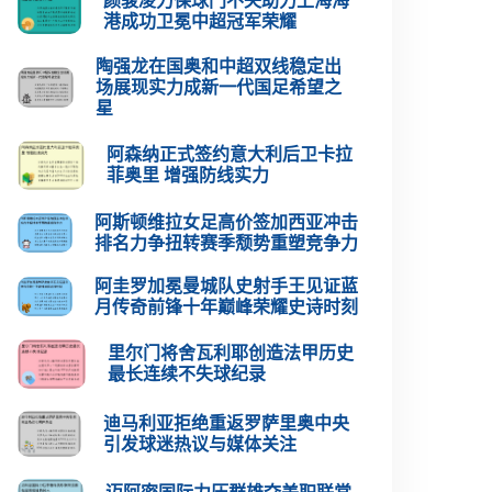
颜骏凌力保球门不失助力上海海
港成功卫冕中超冠军荣耀
陶强龙在国奥和中超双线稳定出
场展现实力成新一代国足希望之
星
阿森纳正式签约意大利后卫卡拉
菲奥里 增强防线实力
阿斯顿维拉女足高价签加西亚冲击
排名力争扭转赛季颓势重塑竞争力
阿圭罗加冕曼城队史射手王见证蓝
月传奇前锋十年巅峰荣耀史诗时刻
里尔门将舍瓦利耶创造法甲历史
最长连续不失球纪录
迪马利亚拒绝重返罗萨里奥中央
引发球迷热议与媒体关注