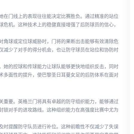
她在门线上的表现往往能决定比赛胜负。通过精准的站位
球危机。这种技术上的稳健直接增强了后防球员的信心，
对角球或定位球威胁时，门将的果断出击能够有效清除危
仅减少了对手的得分机会，也让防守球员在站位和协防时
。她的控球和传球能力让球队能够更快地组织反击，同时
术多面性的提升，使巴黎圣日耳曼女足的后防体系在面对
关重要。英格兰门将具有卓越的防守组织能力，能够通过
封锁对手的进攻路线。这种组织能力在高强度比赛中尤为
及时提醒防守队员进行补位。这种前瞻性不仅减少了失误