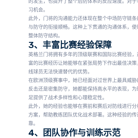
的发生，也提升了整个后防体系的反应速度。对于
习机会。
此外，门将的沟通能力还体现在整个中场防守链条
与防守的衔接顺畅。这种上下贯通的沟通体系，使
整体防守结构。
3、丰富比赛经验保障
英格兰门将拥有多年的顶级联赛和国际比赛经验，
富的比赛经历让她能够在紧张局势下作出最佳决策
线球员无法快速替代的优势。
在欧洲顶级赛事中，她已经面对过世界上最具威胁
反击还是密集防守，她都能保持高水平的表现，为
足提供了战术多样性和心理稳定性。
此外，她的经验也能够在赛前和赛后对防线进行分
方案，帮助教练团队优化战术部署。这种经验的传
靠。
4、团队协作与训练示范