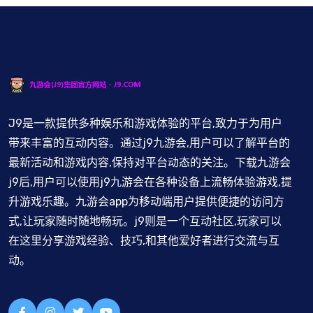
J9是一款提供多种娱乐和游戏体验的平台,致力于为用户
带来丰富的互动内容。通过j9九游会,用户可以了解平台的
最新活动和游戏内容,保持对平台动态的关注。下载九游会
j9后,用户可以使用j9九游会在各种设备上流畅体验游戏,提
升游戏乐趣。九游会app为移动端用户提供便捷的访问方
式,让玩家随时随地畅玩。j9则是一个互动社区,玩家可以
在这里分享游戏经验、技巧,和其他爱好者进行交流与互
动。