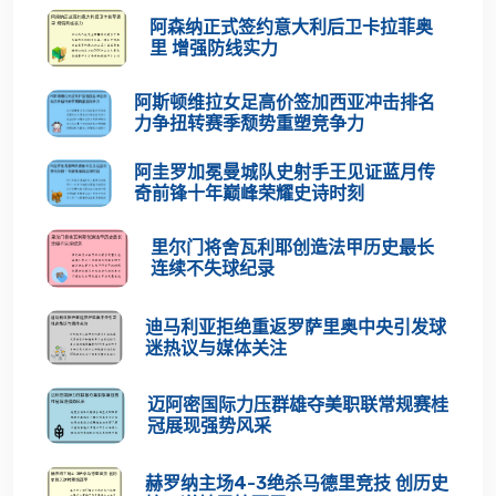
阿森纳正式签约意大利后卫卡拉菲奥
里 增强防线实力
阿斯顿维拉女足高价签加西亚冲击排名
力争扭转赛季颓势重塑竞争力
阿圭罗加冕曼城队史射手王见证蓝月传
奇前锋十年巅峰荣耀史诗时刻
里尔门将舍瓦利耶创造法甲历史最长
连续不失球纪录
迪马利亚拒绝重返罗萨里奥中央引发球
迷热议与媒体关注
迈阿密国际力压群雄夺美职联常规赛桂
冠展现强势风采
赫罗纳主场4-3绝杀马德里竞技 创历史