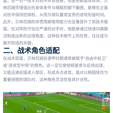
盖，在一对一技术对抗中并非短板，但更依赖整体体系。贝
林厄姆凭借强壮的身体条件与细腻的脚下触感，能够在正面
对抗中保持控球权，从而为球队赢得宝贵的进攻衔接时间。
此外，贝林厄姆的非惯用脚使用能力也显著提升了其技术维
度。在对阵防守站位严谨的对手时，他能够通过快速切换脚
法制造出新的出球角度，这种技术细节上的优势，往往成为
撕开防线的关键。
二、战术角色适配
在战术层面，贝林厄姆在德甲时期通常被赋予“自由中前卫”
或“进攻型中场”的角色。这一定位使他既能参与后场出球，
又能迅速前插进入禁区，形成多点进攻。面对以韩国球员为
重要拼图的球队时，这种角色灵活性极具针对性。