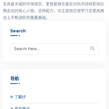
名具备天赋的中场球员，更是能够在复杂对抗中持续影响比
赛走向的核心人物。这种能力，也正是他在德甲乃至更高舞
台上不断进阶的重要基础。
Search
导航
了解j9
产品展示