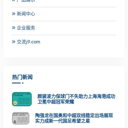
新闻中心
企业服务
交流j9.com
热门新闻
颜骏凌力保球门不失助力上海海港成功
卫冕中超冠军荣耀
陶强龙在国奥和中超双线稳定出场展现
实力成新一代国足希望之星