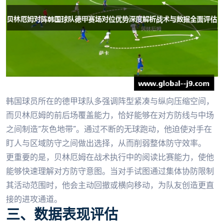
韩国球员所在的德甲球队多强调阵型紧凑与纵向压缩空间，
而贝林厄姆的前后场覆盖能力，恰好能够在对方防线与中场
之间制造“灰色地带”。通过不断的无球跑动，他迫使对手在
盯人与区域防守之间做出选择，从而削弱整体防守效率。
更重要的是，贝林厄姆在战术执行中的阅读比赛能力，使他
能够快速理解对方防守意图。当对手试图通过集体协防限制
其活动范围时，他会主动回撤或横向移动，为队友创造更直
接的进攻通道。
三、数据表现评估