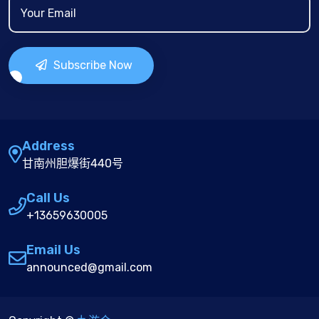
Subscribe Now
Address
甘南州胆爆街440号
Call Us
+13659630005
Email Us
announced@gmail.com