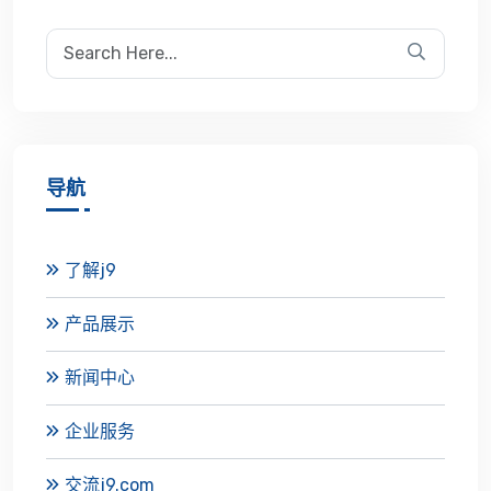
导航
了解j9
产品展示
新闻中心
企业服务
交流j9.com