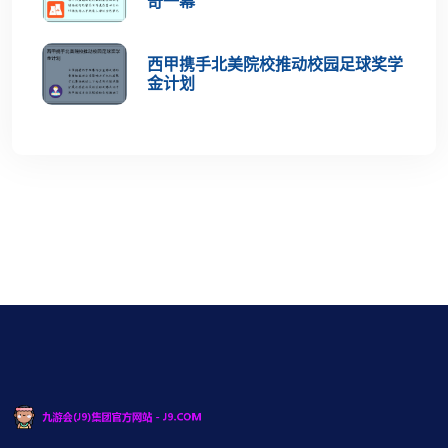
奇一幕
西甲携手北美院校推动校园足球奖学
金计划