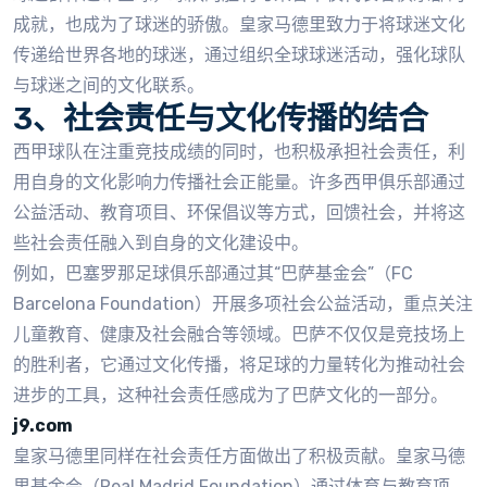
成就，也成为了球迷的骄傲。皇家马德里致力于将球迷文化
传递给世界各地的球迷，通过组织全球球迷活动，强化球队
与球迷之间的文化联系。
3、社会责任与文化传播的结合
西甲球队在注重竞技成绩的同时，也积极承担社会责任，利
用自身的文化影响力传播社会正能量。许多西甲俱乐部通过
公益活动、教育项目、环保倡议等方式，回馈社会，并将这
些社会责任融入到自身的文化建设中。
例如，巴塞罗那足球俱乐部通过其“巴萨基金会”（FC
Barcelona Foundation）开展多项社会公益活动，重点关注
儿童教育、健康及社会融合等领域。巴萨不仅仅是竞技场上
的胜利者，它通过文化传播，将足球的力量转化为推动社会
进步的工具，这种社会责任感成为了巴萨文化的一部分。
j9.com
皇家马德里同样在社会责任方面做出了积极贡献。皇家马德
里基金会（Real Madrid Foundation）通过体育与教育项