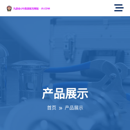
产品展示
首页
产品展示