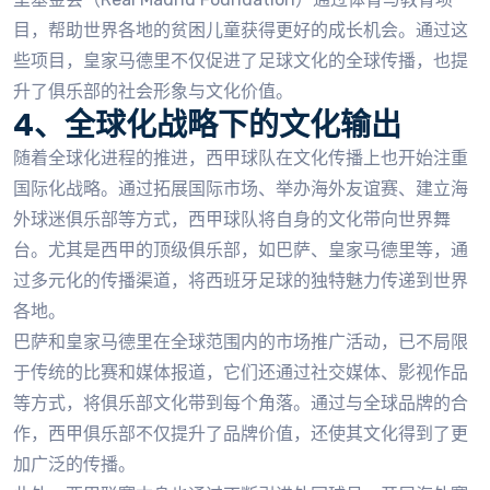
目，帮助世界各地的贫困儿童获得更好的成长机会。通过这
些项目，皇家马德里不仅促进了足球文化的全球传播，也提
升了俱乐部的社会形象与文化价值。
4、全球化战略下的文化输出
随着全球化进程的推进，西甲球队在文化传播上也开始注重
国际化战略。通过拓展国际市场、举办海外友谊赛、建立海
外球迷俱乐部等方式，西甲球队将自身的文化带向世界舞
台。尤其是西甲的顶级俱乐部，如巴萨、皇家马德里等，通
过多元化的传播渠道，将西班牙足球的独特魅力传递到世界
各地。
巴萨和皇家马德里在全球范围内的市场推广活动，已不局限
于传统的比赛和媒体报道，它们还通过社交媒体、影视作品
等方式，将俱乐部文化带到每个角落。通过与全球品牌的合
作，西甲俱乐部不仅提升了品牌价值，还使其文化得到了更
加广泛的传播。