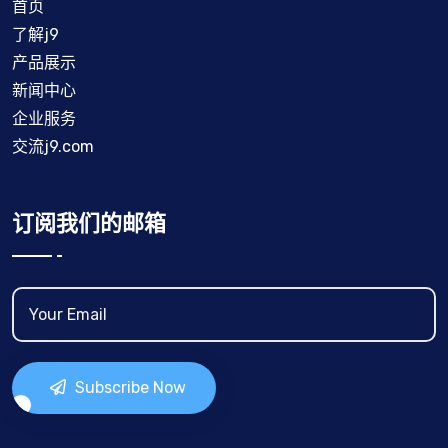
首页
了解j9
产品展示
新闻中心
企业服务
交流j9.com
订阅我们的邮箱
Subscribe Now