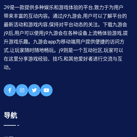
J9是一款提供多种娱乐和游戏体验的平台,致力于为用户
带来丰富的互动内容。通过j9九游会,用户可以了解平台的
最新活动和游戏内容,保持对平台动态的关注。下载九游会
j9后,用户可以使用j9九游会在各种设备上流畅体验游戏,提
升游戏乐趣。九游会app为移动端用户提供便捷的访问方
式,让玩家随时随地畅玩。j9则是一个互动社区,玩家可以
在这里分享游戏经验、技巧,和其他爱好者进行交流与互
动。
导航