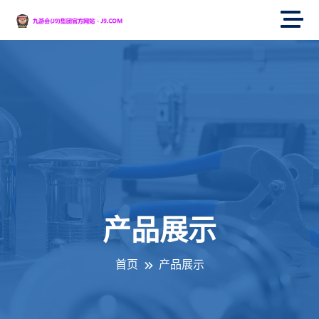
产品展示
首页
产品展示