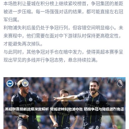
本场胜利让曼城在积分榜上继续紧咬榜首，争冠集团的差距
被进一步压缩。每一场强强对话的结果，都可能直接左右冠
军归属。
利物浦失利后虽仍处于争冠行列，但容错空间明显缩小。未
来赛程中，他们需要在面对中下游球队时保持更高稳定性，
才能避免再次掉队。
与此同时，其他争冠对手也在暗中发力，使得英超本赛季呈
现出罕见的多线并行争冠态势，悬念持续拉满。