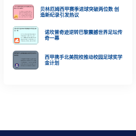
贝林厄姆西甲赛季进球突破两位数 创
造新纪录引发热议
诺坎普奇迹逆转巴黎震撼世界足坛传
奇一幕
西甲携手北美院校推动校园足球奖学
金计划