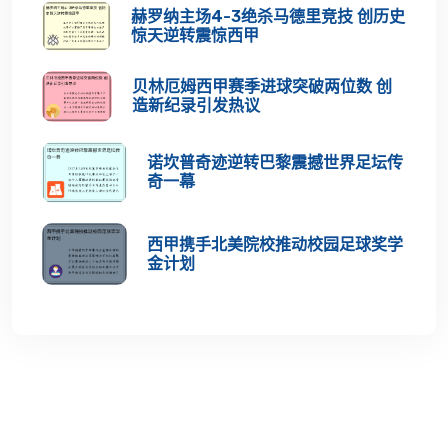
赫罗纳主场4-3绝杀马德里竞技 创历史
惊天逆转震惊西甲
贝林厄姆西甲赛季进球突破两位数 创
造新纪录引发热议
诺坎普奇迹逆转巴黎震撼世界足坛传
奇一幕
西甲携手北美院校推动校园足球奖学
金计划