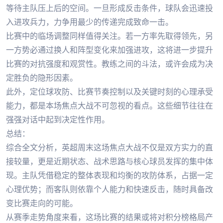
等待主队压上后的空间。一旦形成反击条件，球队会迅速投
入进攻兵力，力争用最少的传递完成致命一击。
比赛中的临场调整同样值得关注。若一方率先取得领先，另
一方势必通过换人和阵型变化来加强进攻，这将进一步提升
比赛的对抗强度和观赏性。教练之间的斗法，或许会成为决
定胜负的隐形因素。
此外，定位球攻防、比赛节奏控制以及关键时刻的心理承受
能力，都是本场焦点大战不可忽视的看点。这些细节往往在
强强对话中起到决定性作用。
总结：
综合全文分析，英超周末这场焦点大战不仅是双方实力的直
接较量，更是近期状态、战术思路与核心球员发挥的集中体
现。主队凭借稳定的整体表现和均衡的攻防体系，占据一定
心理优势；而客队则依靠个人能力和快速反击，随时具备改
变比赛走向的可能。
从赛季走势角度来看，这场比赛的结果或将对积分榜格局产