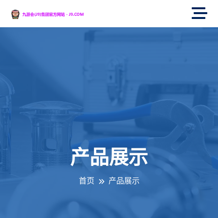
产品展示
首页
产品展示