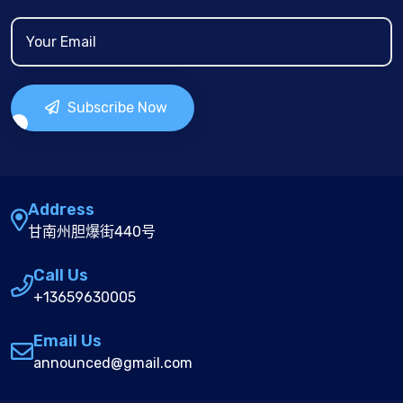
Subscribe Now
Address
甘南州胆爆街440号
Call Us
+13659630005
Email Us
announced@gmail.com