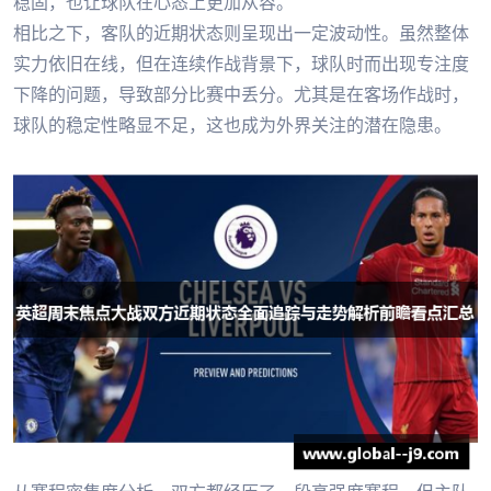
稳固，也让球队在心态上更加从容。
相比之下，客队的近期状态则呈现出一定波动性。虽然整体
实力依旧在线，但在连续作战背景下，球队时而出现专注度
下降的问题，导致部分比赛中丢分。尤其是在客场作战时，
球队的稳定性略显不足，这也成为外界关注的潜在隐患。