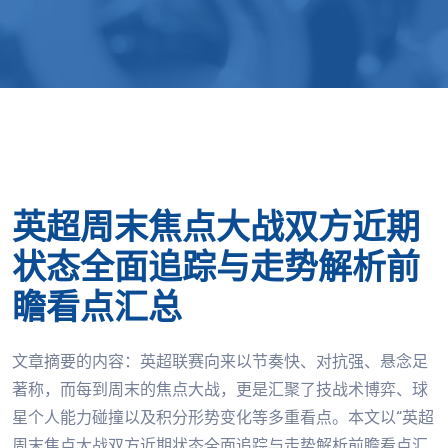
英超周末焦点大战双方近期
状态全面追踪与走势解析前
瞻看点汇总
文章摘要的内容：英超联赛向来以节奏快、对抗强、悬念足
著称，而每到周末的焦点大战，更是汇聚了技战术博弈、球
星个人能力碰撞以及积分形势变化等多重看点。本文以“英超
周末焦点大战双方近期状态全面追踪与走势解析前瞻看点汇