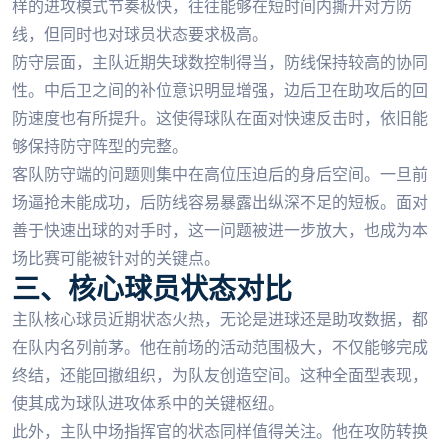
样的进攻模式节奏极快，往往能够在短时间内撕开对方防
线，但同时也对球员状态要求极高。
防守层面，主队近期失球数控制得当，防线保持较高的协同
性。中后卫之间的补位意识明显增强，边后卫在助攻后的回
防速度也有所提升。这使得球队在面对快速反击时，依旧能
够保持防守阵型的完整。
客队防守端的问题则集中在高位压迫后的身后空间。一旦前
场逼抢未能成功，后防线容易暴露出纵深不足的短板。面对
善于快速出球的对手时，这一问题被进一步放大，也成为本
场比赛可能被针对的关键点。
三、核心球员状态对比
主队核心球员近期状态火热，无论是进球还是助攻数据，都
在队内名列前茅。他在前场的活动范围极大，不仅能够完成
终结，还能回撤组织，为队友创造空间。这种全面型表现，
使其成为球队进攻体系中的关键枢纽。
此外，主队中场指挥官的状态同样值得关注。他在攻防转换