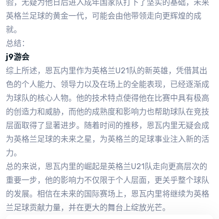
验，无疑为他日后进入成年国家队打下了坚实的基础，未来
英格兰足球的黄金一代，可能会由他带领走向更辉煌的成
就。
总结：
j9游会
综上所述，恩瓦内里作为英格兰U21队的新英雄，凭借其出
色的个人能力、领导力以及在场上的全能表现，已经逐渐成
为球队的核心人物。他的技术特点使得他在比赛中具有极高
的创造力和威胁，而他的成熟度和影响力也帮助球队在竞技
层面取得了显著进步。随着时间的推移，恩瓦内里无疑会成
为英格兰足球的未来之星，为英格兰的足球事业注入新的活
力。
总的来说，恩瓦内里的崛起是英格兰U21队走向更高层次的
重要一步，他的影响力不仅限于个人层面，更关乎整个球队
的发展。相信在未来的国际赛场上，恩瓦内里将继续为英格
兰足球贡献力量，并在更大的舞台上绽放光芒。