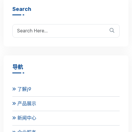
Search
导航
了解j9
产品展示
新闻中心