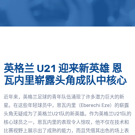
英格兰 U21 迎来新英雄 恩
瓦内里崭露头角成队中核心
近年来，英格兰足球的青年队伍涌现了许多潜力巨大的新
星。在这些年轻球员中，恩瓦内里（Eberechi Eze）的崭露
头角无疑成为了英格兰U21队的新英雄。作为英格兰U21队的
核心球员之一，恩瓦内里的表现令人惊叹，他不仅在技术和
比赛视野上展示出了成熟的能力，而且凭借其出色的场上表