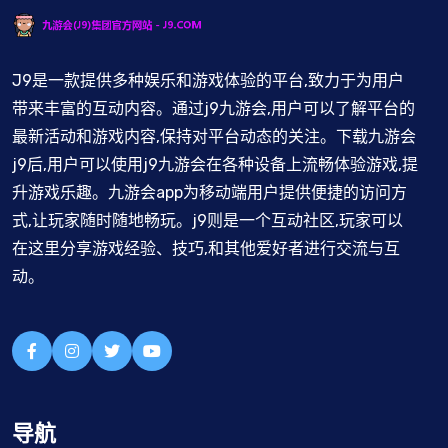
J9是一款提供多种娱乐和游戏体验的平台,致力于为用户
带来丰富的互动内容。通过j9九游会,用户可以了解平台的
最新活动和游戏内容,保持对平台动态的关注。下载九游会
j9后,用户可以使用j9九游会在各种设备上流畅体验游戏,提
升游戏乐趣。九游会app为移动端用户提供便捷的访问方
式,让玩家随时随地畅玩。j9则是一个互动社区,玩家可以
在这里分享游戏经验、技巧,和其他爱好者进行交流与互
动。
导航