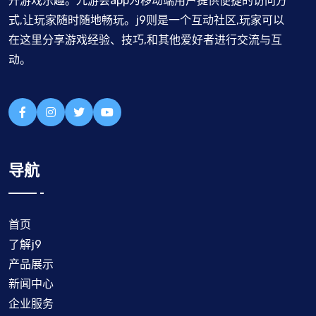
升游戏乐趣。九游会app为移动端用户提供便捷的访问方
式,让玩家随时随地畅玩。j9则是一个互动社区,玩家可以
在这里分享游戏经验、技巧,和其他爱好者进行交流与互
动。
导航
首页
了解j9
产品展示
新闻中心
企业服务