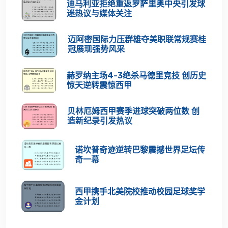
迪马利亚拒绝重返罗萨里奥中央引发球
迷热议与媒体关注
迈阿密国际力压群雄夺美职联常规赛桂
冠展现强势风采
赫罗纳主场4-3绝杀马德里竞技 创历史
惊天逆转震惊西甲
贝林厄姆西甲赛季进球突破两位数 创
造新纪录引发热议
诺坎普奇迹逆转巴黎震撼世界足坛传
奇一幕
西甲携手北美院校推动校园足球奖学
金计划