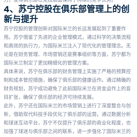
4、苏宁控股在俱乐部管理上的创
新与提升
苏宁控股的管理创新对国际米兰的长远发展起到了重要作
用。苏宁借鉴了先进的企业管理模式，通过科学的决策流程
和高效的执行力，为国际米兰注入了现代化的管理理念。无
论是在财务管理、市场营销还是赛事组织等方面，苏宁都为
国际米兰制定了更加精细化的管理方案。
具体来说，苏宁在俱乐部的财务管理上实施了严格的预算控
制和成本管控措施，确保了俱乐部的健康运作。通过精确的
财务规划，苏宁成功避免了此前国际米兰在资金运作上的盲
目扩张，确保了俱乐部的经济可持续发展。
此外，苏宁还在国际米兰的市场营销上进行了深度整合与创
新，借助现代科技手段优化了俱乐部的运营。通过数据分析
和球迷互动平台，苏宁不仅提升了俱乐部的商业化程度，也
加强了球迷与俱乐部之间的联系，进一步强化了国际米兰的