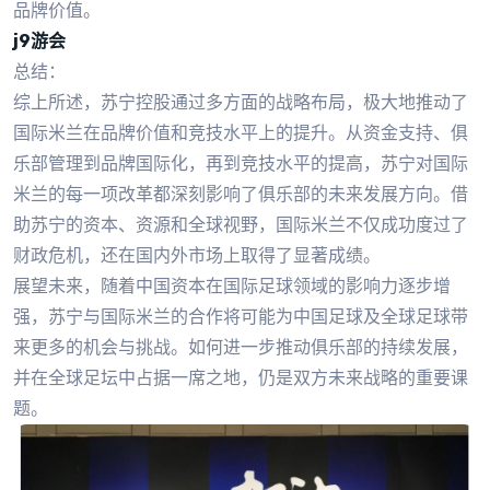
品牌价值。
j9游会
总结：
综上所述，苏宁控股通过多方面的战略布局，极大地推动了
国际米兰在品牌价值和竞技水平上的提升。从资金支持、俱
乐部管理到品牌国际化，再到竞技水平的提高，苏宁对国际
米兰的每一项改革都深刻影响了俱乐部的未来发展方向。借
助苏宁的资本、资源和全球视野，国际米兰不仅成功度过了
财政危机，还在国内外市场上取得了显著成绩。
展望未来，随着中国资本在国际足球领域的影响力逐步增
强，苏宁与国际米兰的合作将可能为中国足球及全球足球带
来更多的机会与挑战。如何进一步推动俱乐部的持续发展，
并在全球足坛中占据一席之地，仍是双方未来战略的重要课
题。