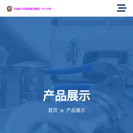
产品展示
首页
产品展示