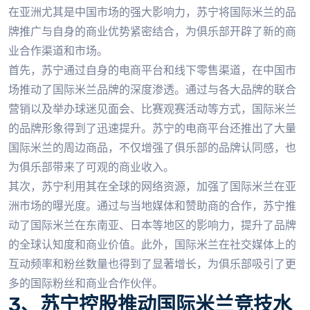
在亚洲尤其是中国市场的强大影响力，苏宁将国际米兰的品
牌推广与自身的商业优势紧密结合，为俱乐部开辟了新的商
业合作渠道和市场。
首先，苏宁通过自身的电商平台和线下零售渠道，在中国市
场推动了国际米兰品牌的深度渗透。通过与各大品牌的联合
营销以及举办球迷见面会、比赛观赛活动等方式，国际米兰
的品牌形象得到了迅速提升。苏宁的电商平台还推出了大量
国际米兰的周边商品，不仅增强了俱乐部的品牌认同感，也
为俱乐部带来了可观的商业收入。
其次，苏宁利用其在全球的网络资源，加强了国际米兰在亚
洲市场的曝光度。通过与当地媒体和赞助商的合作，苏宁推
动了国际米兰在东南亚、日本等地区的影响力，提升了品牌
的全球认知度和商业价值。此外，国际米兰在社交媒体上的
互动频率和粉丝数量也得到了显著增长，为俱乐部吸引了更
多的国际粉丝和商业合作伙伴。
3、苏宁控股推动国际米兰竞技水