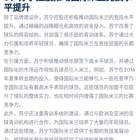
平提升
除了品牌建设外，苏宁控股还积极推动国际米兰的竞技水平
提升。通过精确的战略眼光和高效的资金投入，苏宁改善了
球队的阵容结构，并加强了俱乐部的青训体系。苏宁通过大
力引援和培养年轻球员，确保了国际米兰在竞技层面的长期
竞争力。
在引援方面，苏宁积极推动俱乐部签下高水平球员，并通过
国际化的市场运作将知名球员引入米兰。例如，苏宁在2016
年夏季转会期的投入，使得国际米兰能够引入一些在意甲乃
至国际足坛有着高水平表现的球员。这些球员的加盟不仅提
升了球队的整体实力，也在短时间内增强了国际米兰的比赛
竞争力。
此外，苏宁还注重青训系统的建设，通过与欧洲及亚洲的足
球青训机构进行合作，为国际米兰培养了大量的年轻球员。
通过这些措施，苏宁为国际米兰提供了长期的竞技发展动
力，使得俱乐部在竞技层面保持了持续的竞争优势。