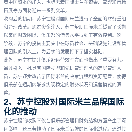
着中国资本的加入，也标志着国际米兰在资金、管理和市场
拓展等方面将迎来一系列变革。
收购后的初期，苏宁控股对国际米兰进行了全面的财务重组
和管理改革。通过资金注入，苏宁帮助国际米兰缓解了长期
以来的财政困境，俱乐部的债务水平得到了有效控制。这一
阶段，苏宁的投资主要集中在球员转会、基础设施建设和管
理团队的引入上，为后续的发展打下了坚实基础。
此外，苏宁在提升俱乐部运营效率方面也做出了重要努力。
通过引入一批具有国际视野和先进管理理念的高层管理人
员，苏宁逐步改善了国际米兰的决策流程和资源配置，使得
俱乐部在短期内能够实现稳定的财务状况和运营模式的调
整。
2、苏宁控股对国际米兰品牌国际
化的推动
苏宁控股的收购不仅在俱乐部管理和财务结构方面产生了深
远影响，还显著推动了国际米兰品牌的国际化进程。通过其