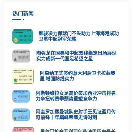
热门新闻
颜骏凌力保球门不失助力上海海港成功
卫冕中超冠军荣耀
陶强龙在国奥和中超双线稳定出场展现
实力成新一代国足希望之星
阿森纳正式签约意大利后卫卡拉菲奥
里 增强防线实力
阿斯顿维拉女足高价签加西亚冲击排名
力争扭转赛季颓势重塑竞争力
阿圭罗加冕曼城队史射手王见证蓝月传
奇前锋十年巅峰荣耀史诗时刻
里尔门将舍瓦利耶创造法甲历史最长