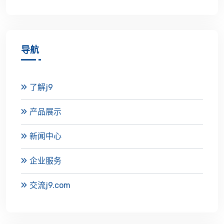
导航
了解j9
产品展示
新闻中心
企业服务
交流j9.com