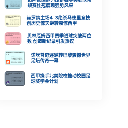
迈阿密国际力压群雄夺美职联常
规赛桂冠展现强势风采
赫罗纳主场4-3绝杀马德里竞技
创历史惊天逆转震惊西甲
贝林厄姆西甲赛季进球突破两位
数 创造新纪录引发热议
诺坎普奇迹逆转巴黎震撼世界
足坛传奇一幕
西甲携手北美院校推动校园足
球奖学金计划