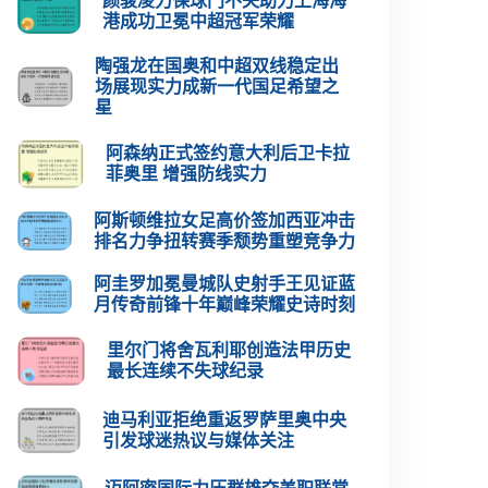
颜骏凌力保球门不失助力上海海
港成功卫冕中超冠军荣耀
陶强龙在国奥和中超双线稳定出
场展现实力成新一代国足希望之
星
阿森纳正式签约意大利后卫卡拉
菲奥里 增强防线实力
阿斯顿维拉女足高价签加西亚冲击
排名力争扭转赛季颓势重塑竞争力
阿圭罗加冕曼城队史射手王见证蓝
月传奇前锋十年巅峰荣耀史诗时刻
里尔门将舍瓦利耶创造法甲历史
最长连续不失球纪录
迪马利亚拒绝重返罗萨里奥中央
引发球迷热议与媒体关注