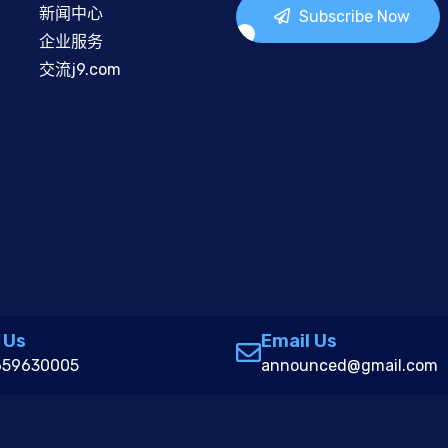
新闻中心
Subscribe Now
企业服务
交流j9.com
 Us
Email Us
659630005
announced@gmail.com