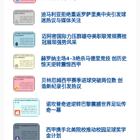
迪马利亚拒绝重返罗萨里奥中央引发球
迷热议与媒体关注
迈阿密国际力压群雄夺美职联常规赛桂
冠展现强势风采
赫罗纳主场4-3绝杀马德里竞技 创历史
惊天逆转震惊西甲
贝林厄姆西甲赛季进球突破两位数 创
造新纪录引发热议
诺坎普奇迹逆转巴黎震撼世界足坛传
奇一幕
西甲携手北美院校推动校园足球奖学
金计划