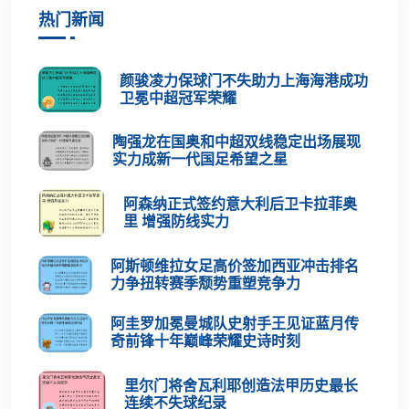
热门新闻
颜骏凌力保球门不失助力上海海港成功
卫冕中超冠军荣耀
陶强龙在国奥和中超双线稳定出场展现
实力成新一代国足希望之星
阿森纳正式签约意大利后卫卡拉菲奥
里 增强防线实力
阿斯顿维拉女足高价签加西亚冲击排名
力争扭转赛季颓势重塑竞争力
阿圭罗加冕曼城队史射手王见证蓝月传
奇前锋十年巅峰荣耀史诗时刻
里尔门将舍瓦利耶创造法甲历史最长
连续不失球纪录