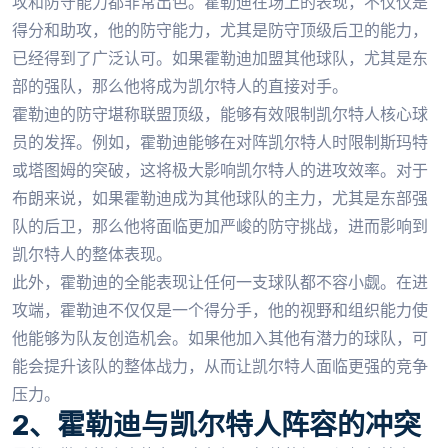
攻和防守能力都非常出色。霍勒迪在场上的表现，不仅仅是
得分和助攻，他的防守能力，尤其是防守顶级后卫的能力，
已经得到了广泛认可。如果霍勒迪加盟其他球队，尤其是东
部的强队，那么他将成为凯尔特人的直接对手。
霍勒迪的防守堪称联盟顶级，能够有效限制凯尔特人核心球
员的发挥。例如，霍勒迪能够在对阵凯尔特人时限制斯玛特
或塔图姆的突破，这将极大影响凯尔特人的进攻效率。对于
布朗来说，如果霍勒迪成为其他球队的主力，尤其是东部强
队的后卫，那么他将面临更加严峻的防守挑战，进而影响到
凯尔特人的整体表现。
此外，霍勒迪的全能表现让任何一支球队都不容小觑。在进
攻端，霍勒迪不仅仅是一个得分手，他的视野和组织能力使
他能够为队友创造机会。如果他加入其他有潜力的球队，可
能会提升该队的整体战力，从而让凯尔特人面临更强的竞争
压力。
2、霍勒迪与凯尔特人阵容的冲突