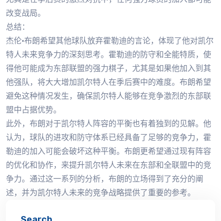
改变战局。
总结：
杰伦·布朗希望其他球队放弃霍勒迪的言论，体现了他对凯尔
特人未来竞争力的深刻思考。霍勒迪的防守和全能特质，使
得他可能成为东部联盟的强力棋子，尤其是如果他加入到其
他强队，将大大增加凯尔特人在季后赛中的难度。布朗希望
避免这种情况发生，确保凯尔特人能够在竞争激烈的东部联
盟中占据优势。
此外，布朗对于凯尔特人阵容的平衡也有着独到的见解。他
认为，球队的进攻和防守体系已经具备了足够的竞争力，霍
勒迪的加入可能会破坏这种平衡。布朗更希望通过现有阵容
的优化和协作，来提升凯尔特人未来在东部和全联盟中的竞
争力。通过这一系列的分析，布朗的立场得到了充分的阐
述，并为凯尔特人未来的竞争战略提供了重要的参考。
Search