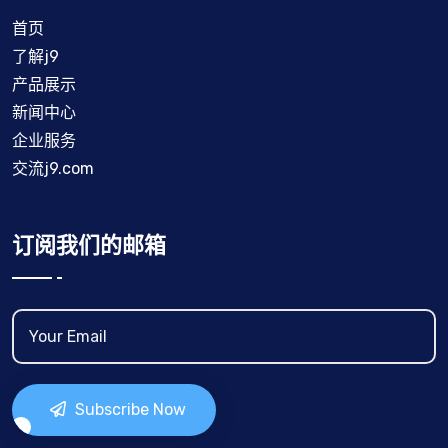
首页
了解j9
产品展示
新闻中心
企业服务
交流j9.com
订阅我们的邮箱
Subscribe Now