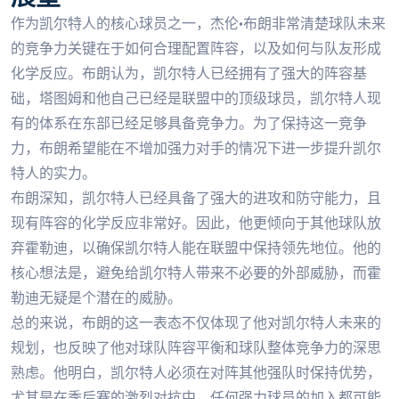
作为凯尔特人的核心球员之一，杰伦·布朗非常清楚球队未来
的竞争力关键在于如何合理配置阵容，以及如何与队友形成
化学反应。布朗认为，凯尔特人已经拥有了强大的阵容基
础，塔图姆和他自己已经是联盟中的顶级球员，凯尔特人现
有的体系在东部已经足够具备竞争力。为了保持这一竞争
力，布朗希望能在不增加强力对手的情况下进一步提升凯尔
特人的实力。
布朗深知，凯尔特人已经具备了强大的进攻和防守能力，且
现有阵容的化学反应非常好。因此，他更倾向于其他球队放
弃霍勒迪，以确保凯尔特人能在联盟中保持领先地位。他的
核心想法是，避免给凯尔特人带来不必要的外部威胁，而霍
勒迪无疑是个潜在的威胁。
总的来说，布朗的这一表态不仅体现了他对凯尔特人未来的
规划，也反映了他对球队阵容平衡和球队整体竞争力的深思
熟虑。他明白，凯尔特人必须在对阵其他强队时保持优势，
尤其是在季后赛的激烈对抗中，任何强力球员的加入都可能