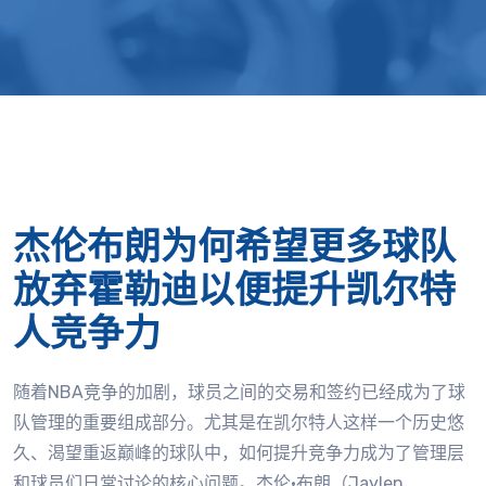
杰伦布朗为何希望更多球队
放弃霍勒迪以便提升凯尔特
人竞争力
随着NBA竞争的加剧，球员之间的交易和签约已经成为了球
队管理的重要组成部分。尤其是在凯尔特人这样一个历史悠
久、渴望重返巅峰的球队中，如何提升竞争力成为了管理层
和球员们日常讨论的核心问题。杰伦·布朗（Jaylen