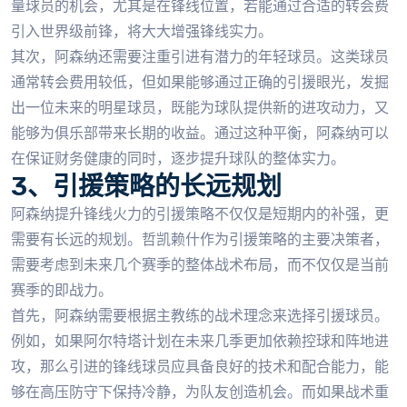
量球员的机会，尤其是在锋线位置，若能通过合适的转会费
引入世界级前锋，将大大增强锋线实力。
其次，阿森纳还需要注重引进有潜力的年轻球员。这类球员
通常转会费用较低，但如果能够通过正确的引援眼光，发掘
出一位未来的明星球员，既能为球队提供新的进攻动力，又
能够为俱乐部带来长期的收益。通过这种平衡，阿森纳可以
在保证财务健康的同时，逐步提升球队的整体实力。
3、引援策略的长远规划
阿森纳提升锋线火力的引援策略不仅仅是短期内的补强，更
需要有长远的规划。哲凯赖什作为引援策略的主要决策者，
需要考虑到未来几个赛季的整体战术布局，而不仅仅是当前
赛季的即战力。
首先，阿森纳需要根据主教练的战术理念来选择引援球员。
例如，如果阿尔特塔计划在未来几季更加依赖控球和阵地进
攻，那么引进的锋线球员应具备良好的技术和配合能力，能
够在高压防守下保持冷静，为队友创造机会。而如果战术重