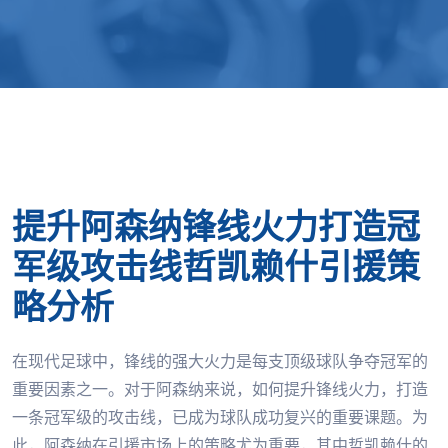
提升阿森纳锋线火力打造冠
军级攻击线哲凯赖什引援策
略分析
在现代足球中，锋线的强大火力是每支顶级球队争夺冠军的
重要因素之一。对于阿森纳来说，如何提升锋线火力，打造
一条冠军级的攻击线，已成为球队成功复兴的重要课题。为
此，阿森纳在引援市场上的策略尤为重要，其中哲凯赖什的