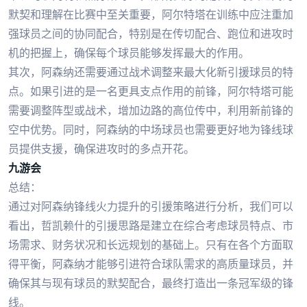
默契和理解在比赛中至关重要，阿尔特塔在训练中应注重加
强球员之间的协同配合，特别是在传切配合、跑位和进攻时
机的把握上，确保每个球员能够发挥最大的作用。
其次，阿森纳还需要通过战术调整来最大化新引援球员的特
点。如果引进的是一名更具支点作用的前锋，阿尔特塔可能
需要调整阵型或战术，增加边路的高位传中，利用新前锋的
空中优势。同时，阿森纳的中场球员也需要更好地为锋线球
员提供支援，确保进攻时的多点开花。
九游会
总结：
通过对阿森纳锋线火力提升的引援策略进行分析，我们可以
看出，哲凯赖什的引援思路是建立在综合考虑球员特点、市
场需求、财务状况和长远规划的基础上。只有在各个方面取
得平衡，阿森纳才能够引进符合球队需求的高质量球员，并
确保其与现有球员的默契配合，最终打造出一条冠军级的锋
线。