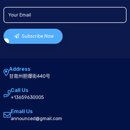
Subscribe Now
Address
甘南州胆爆街440号
Call Us
+13659630005
Email Us
announced@gmail.com