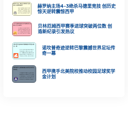
赫罗纳主场4-3绝杀马德里竞技 创历史
惊天逆转震惊西甲
贝林厄姆西甲赛季进球突破两位数 创
造新纪录引发热议
诺坎普奇迹逆转巴黎震撼世界足坛传
奇一幕
西甲携手北美院校推动校园足球奖学
金计划