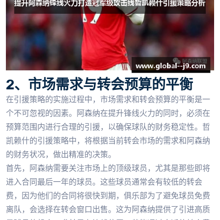
2、市场需求与转会预算的平衡
在引援策略的实施过程中，市场需求和转会预算的平衡是一
个不可忽视的因素。阿森纳在提升锋线火力的同时，必须在
预算范围内进行合理的引援，以确保球队的财务稳定性。哲
凯赖什的引援策略中，将根据当前转会市场的需求和阿森纳
的财务状况，做出精准的决策。
首先，阿森纳需要关注市场上的顶级球员，尤其是那些即将
进入合同最后一年的球员。这些球员通常会有较低的转会
费，因为他们的合同将很快到期，俱乐部为了避免球员免费
离队，会选择在转会窗口出售。这为阿森纳提供了引进高质