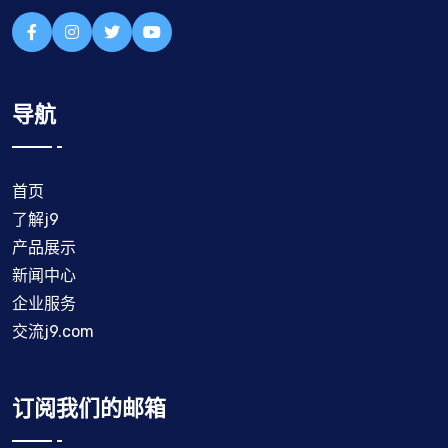
导航
首页
了解j9
产品展示
新闻中心
企业服务
交流j9.com
订阅我们的邮箱