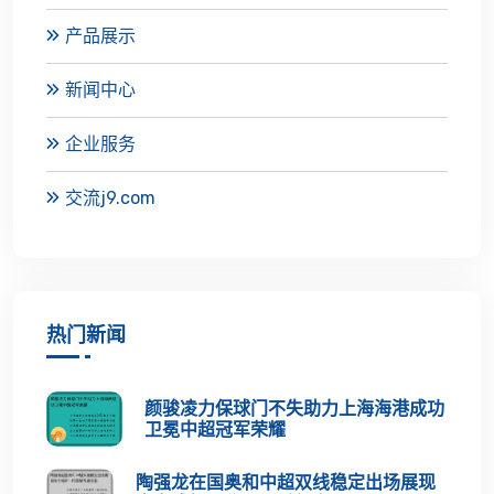
产品展示
新闻中心
企业服务
交流j9.com
热门新闻
颜骏凌力保球门不失助力上海海港成功
卫冕中超冠军荣耀
陶强龙在国奥和中超双线稳定出场展现