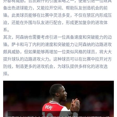
外都有威胁。哲凯赖什的引援策略之一，便是引进一位既具
备出色进球能力，又能拉开空间、帮助队友创造机会的前
锋。此类球员能够在比赛中灵活多变，不仅在禁区内形成压
迫，还能在外围与队友进行配合，形成更加复杂的进攻体
系。
其次，阿森纳也需要考虑引进一位具备速度和突破能力的边
锋。萨卡和马丁内利的速度和突破能力让阿森纳的边路进攻
颇具威胁，但如果能够再增加一位类似风格的球员，将大大
提升球队的边路进攻火力。这种球员可以在比赛中拉开对方
防线，制造更多的进攻机会，为球队提供多样化的进攻选
择。