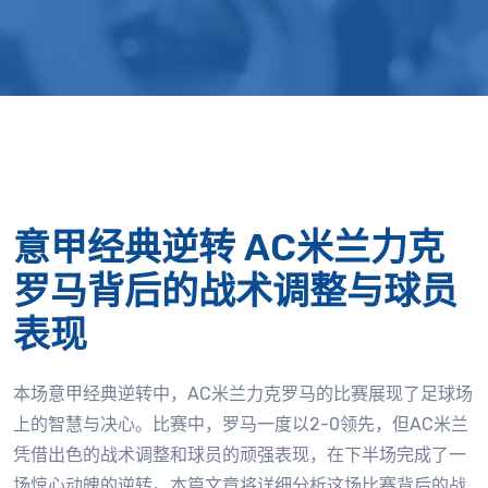
意甲经典逆转 AC米兰力克
罗马背后的战术调整与球员
表现
本场意甲经典逆转中，AC米兰力克罗马的比赛展现了足球场
上的智慧与决心。比赛中，罗马一度以2-0领先，但AC米兰
凭借出色的战术调整和球员的顽强表现，在下半场完成了一
场惊心动魄的逆转。本篇文章将详细分析这场比赛背后的战