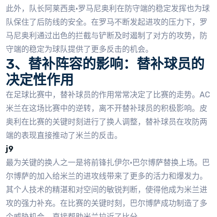
此外，队长阿莱西奥·罗马尼奥利在防守端的稳定发挥也为球
队保住了后防线的安全。在罗马不断发起进攻的压力下，罗
马尼奥利通过出色的拦截与铲断及时遏制了对方的攻势，防
守端的稳定为球队提供了更多反击的机会。
3、替补阵容的影响：替补球员的
决定性作用
在足球比赛中，替补球员的作用常常决定了比赛的走势。AC
米兰在这场比赛中的逆转，离不开替补球员的积极影响。皮
奥利在比赛的关键时刻进行了换人调整，替补球员在攻防两
端的表现直接推动了米兰的反击。
j9
最为关键的换人之一是将前锋扎伊尔·巴尔博萨替换上场。巴
尔博萨的加入给米兰的进攻线带来了更多的活力和爆发力。
其个人技术的精湛和对空间的敏锐判断，使得他成为米兰进
攻的强力补充。在比赛的关键时刻，巴尔博萨成功制造了多
个威胁机会，直接帮助米兰拉近了比分。