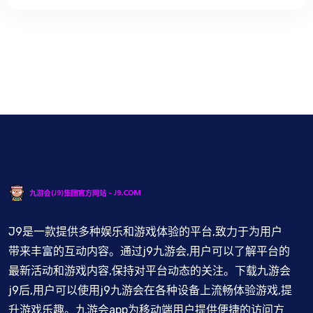
J9是一款提供多种娱乐和游戏体验的平台,致力于为用户
带来丰富的互动内容。通过j9九游会,用户可以了解平台的
最新活动和游戏内容,保持对平台动态的关注。下载九游会
j9后,用户可以使用j9九游会在各种设备上流畅体验游戏,提
升游戏乐趣。九游会app为移动端用户提供便捷的访问方