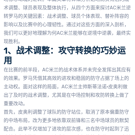
术调整、球员表现及整体执行，从四个方面来探讨AC米兰逆
转罗马的关键因素：战术调整、球员个体表现、替补阵容的
影响以及比赛中的心理韧性。通过对这些方面的深入剖析，
我们可以更好地理解为何AC米兰能够在逆境中逆袭，最终实
现胜利。
1、战术调整：攻守转换的巧妙运
用
在比赛的前半段，AC米兰的战术体系并未完全发挥出其应有
的效果。罗马凭借其高效的进攻和稳固的防守占据了场上的
主动权。面对这样的局面，AC米兰主帅斯蒂法诺·皮奥利做
出了及时的战术调整，尤其是在中场控制和攻防转换上做了
重要改动。
首先，皮奥利调整了球队的防守站位，取消了原本偏重防守
的中场布局，改为更多地依靠双前锋和三名中场球员的默契
配合。此举不仅增加了进攻的层次感，也在防守时起到了迅