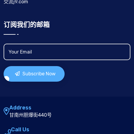
交流j9.com
订阅我们的邮箱
Subscribe Now
Address
甘南州胆爆街440号
Call Us