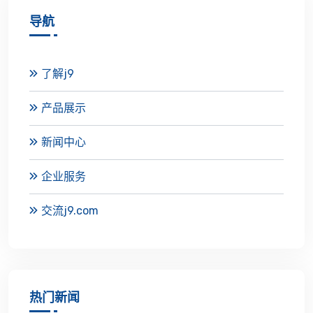
导航
了解j9
产品展示
新闻中心
企业服务
交流j9.com
热门新闻