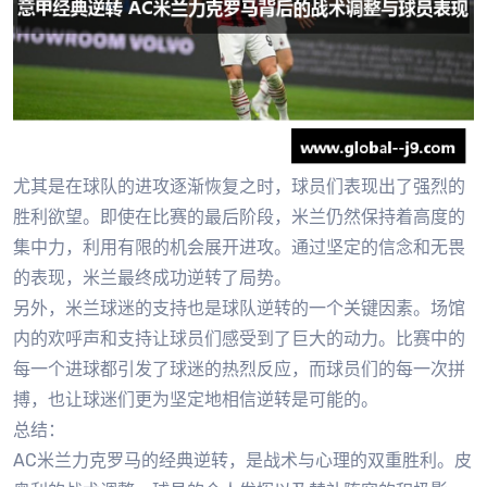
尤其是在球队的进攻逐渐恢复之时，球员们表现出了强烈的
胜利欲望。即使在比赛的最后阶段，米兰仍然保持着高度的
集中力，利用有限的机会展开进攻。通过坚定的信念和无畏
的表现，米兰最终成功逆转了局势。
另外，米兰球迷的支持也是球队逆转的一个关键因素。场馆
内的欢呼声和支持让球员们感受到了巨大的动力。比赛中的
每一个进球都引发了球迷的热烈反应，而球员们的每一次拼
搏，也让球迷们更为坚定地相信逆转是可能的。
总结：
AC米兰力克罗马的经典逆转，是战术与心理的双重胜利。皮