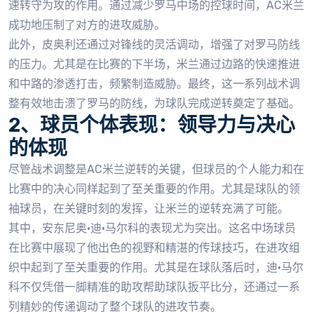
速转守为攻的作用。通过减少罗马中场的控球时间，AC米兰
成功地压制了对方的进攻威胁。
此外，皮奥利还通过对锋线的灵活调动，增强了对罗马防线
的压力。尤其是在比赛的下半场，米兰通过边路的快速推进
和中路的渗透打击，频繁制造威胁。最终，这一系列战术调
整有效地击溃了罗马的防线，为球队完成逆转奠定了基础。
2、球员个体表现：领导力与决心
的体现
尽管战术调整是AC米兰逆转的关键，但球员的个人能力和在
比赛中的决心同样起到了至关重要的作用。尤其是球队的领
袖球员，在关键时刻的发挥，让米兰的逆转充满了可能。
其中，安东尼奥·迪·马尔科的表现尤为突出。这名中场球员
在比赛中展现了他出色的视野和精湛的传球技巧，在进攻组
织中起到了至关重要的作用。尤其是在球队落后时，迪·马尔
科不仅凭借一脚精准的助攻帮助球队扳平比分，还通过一系
列精妙的传递调动了整个球队的进攻节奏。