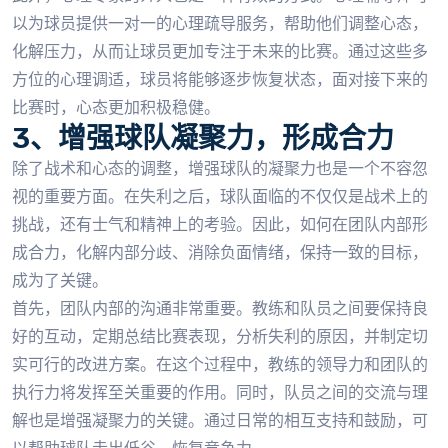
以为球员提供一对一的心理疏导服务，帮助他们调整心态，
化解压力，从而让球员更加专注于未来的比赛。通过这些多
方位的心理调适，球员将能够逐步恢复状态，面对接下来的
比赛时，心态更加积极稳健。
3、增强球队凝聚力，形成合力
除了战术和心态的调整，增强球队的凝聚力也是一个不容忽
视的重要方面。在失利之后，球队面临的不仅仅是战术上的
挑战，还有士气和精神上的考验。因此，如何在团队内部形
成合力，化解内部分歧、消除负面情绪，保持一致的目标，
成为了关键。
首先，团队内部的沟通非常重要。教练和队员之间要保持良
好的互动，定期总结比赛表现，分析失利的原因，并制定切
实可行的改进方案。在这个过程中，教练的领导力和团队的
执行力将发挥至关重要的作用。同时，队员之间的交流与理
解也是增强凝聚力的关键。通过日常的相互支持和鼓励，可