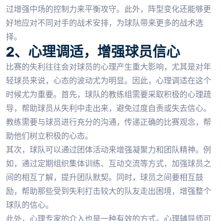
过增强中场的控制力来平衡攻守。此外，阵型变化还能够更
好地应对不同对手的战术安排，为球队带来更多的战术选
择。
2、心理调适，增强球员信心
比赛的失利往往会对球员的心理产生重大影响，尤其是对年
轻球员来说，心态的波动尤为明显。因此，心理调适在这个
时候尤为重要。首先，球队的教练组需要采取积极的心理疏
导，帮助球员从失利中走出来，避免过度自责或失去信心。
教练需要与球员进行充分的沟通，传递正确的比赛观念，帮
助他们树立积极的心态。
其次，球队可以通过团体活动来增强凝聚力和团队精神。例
如，通过定期组织集体训练、互动交流等方式，加强球员之
间的相互了解，提升团队默契。同时，球员之间要相互鼓
励，帮助那些受到失利打击较大的队友走出困境，增强整个
球队的信心。
此外，心理专家的介入也是一种有效的方式。心理辅导师可