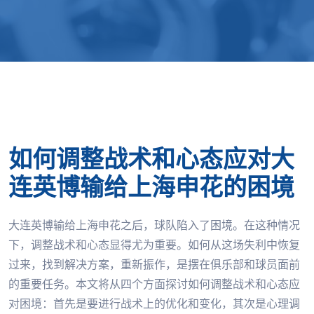
如何调整战术和心态应对大
连英博输给上海申花的困境
大连英博输给上海申花之后，球队陷入了困境。在这种情况
下，调整战术和心态显得尤为重要。如何从这场失利中恢复
过来，找到解决方案，重新振作，是摆在俱乐部和球员面前
的重要任务。本文将从四个方面探讨如何调整战术和心态应
对困境：首先是要进行战术上的优化和变化，其次是心理调