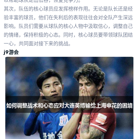
以帮助球队走出低谷，恢复竞争力。
其次，队伍的核心球员应发挥榜样作用。无论是队长还是经
验丰富的球员，他们在失利后的表现往往会对全队产生深远
影响。队员们需要从球队的核心人物中汲取信心，调整自己
的情绪，保持积极的心态。同时，核心球员要带领球队团结
一心，共同面对接下来的挑战。
j9游会