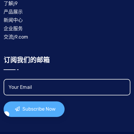
了解j9
产品展示
新闻中心
企业服务
交流j9.com
订阅我们的邮箱
Subscribe Now