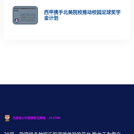
西甲携手北美院校推动校园足球奖学
金计划