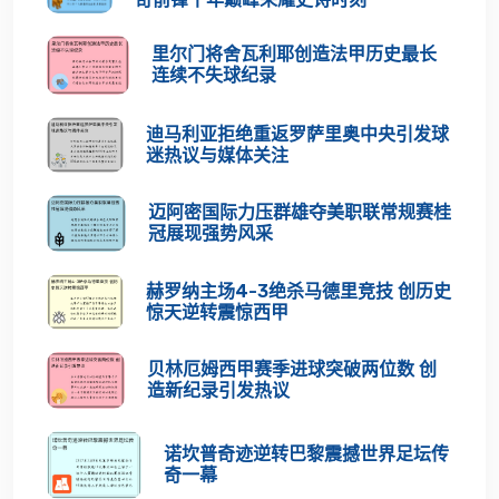
里尔门将舍瓦利耶创造法甲历史最长
连续不失球纪录
迪马利亚拒绝重返罗萨里奥中央引发球
迷热议与媒体关注
迈阿密国际力压群雄夺美职联常规赛桂
冠展现强势风采
赫罗纳主场4-3绝杀马德里竞技 创历史
惊天逆转震惊西甲
贝林厄姆西甲赛季进球突破两位数 创
造新纪录引发热议
诺坎普奇迹逆转巴黎震撼世界足坛传
奇一幕