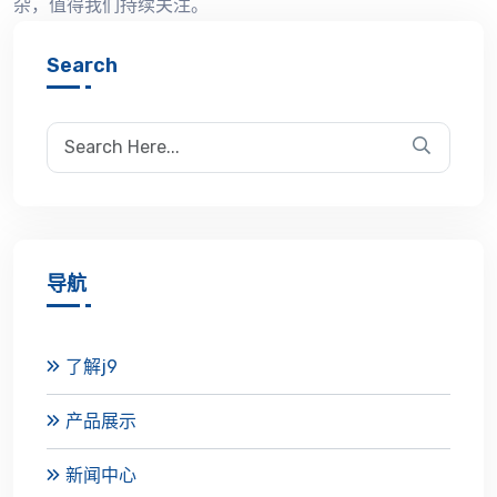
杂，值得我们持续关注。
Search
导航
了解j9
产品展示
新闻中心