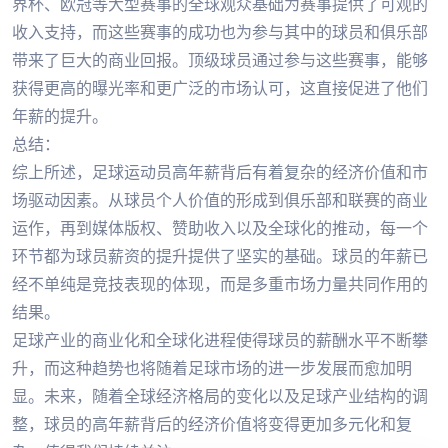
界杯、欧冠等大型赛事的全球观众基础为赛事提供了可观的
收入支持，而这些赛事的成功也为参与其中的球员和俱乐部
带来了巨大的商业回报。顶级球员通过参与这些赛事，能够
获得更高的曝光率和更广泛的市场认可，这直接促进了他们
年薪的提升。
总结：
综上所述，足球运动员高年薪背后有着复杂的经济价值和市
场驱动因素。从球员个人价值的形成到俱乐部和联赛的商业
运作，再到媒体版权、赞助收入以及全球化的推动，每一个
环节都为球员薪资的提升提供了坚实的基础。球员的年薪已
经不单纯是竞技表现的体现，而是多重市场力量共同作用的
结果。
足球产业的商业化和全球化进程使得球员的薪酬水平不断攀
升，而这种趋势也将随着足球市场的进一步发展而愈加明
显。未来，随着全球经济格局的变化以及足球产业结构的调
整，球员的高年薪背后的经济价值将变得更加多元化和复