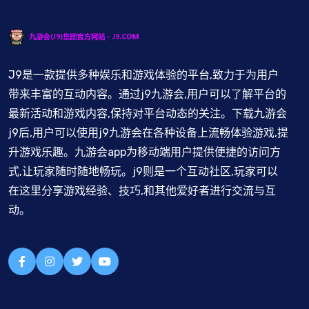
J9是一款提供多种娱乐和游戏体验的平台,致力于为用户
带来丰富的互动内容。通过j9九游会,用户可以了解平台的
最新活动和游戏内容,保持对平台动态的关注。下载九游会
j9后,用户可以使用j9九游会在各种设备上流畅体验游戏,提
升游戏乐趣。九游会app为移动端用户提供便捷的访问方
式,让玩家随时随地畅玩。j9则是一个互动社区,玩家可以
在这里分享游戏经验、技巧,和其他爱好者进行交流与互
动。