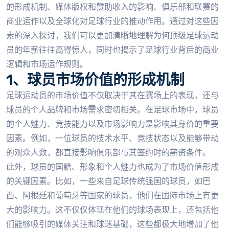
的形成机制、媒体版权和赞助收入的影响、俱乐部和联赛的
商业运作以及全球化对足球行业的推动作用。通过对这些因
素的深入探讨，我们可以更加清晰地理解为何顶级足球运动
员的年薪往往高得惊人，同时也揭示了足球行业背后的商业
逻辑和市场运作规则。
1、球员市场价值的形成机制
足球运动员的市场价值不仅取决于其在赛场上的表现，还与
球员的个人品牌和市场需求密切相关。在足球市场中，球员
的个人魅力、竞技能力以及市场影响力是影响其身价的重要
因素。例如，一位球员的技术水平、竞技状态以及能够带动
的观众人数，都直接影响俱乐部与其签约时的薪资条件。
此外，球员的国籍、形象和个人魅力也成为了市场价值形成
的关键因素。比如，一些来自足球传统强国的球员，如巴
西、阿根廷和葡萄牙等国家的球员，他们在国际市场上有更
大的影响力。这不仅仅体现在他们的球场表现上，还包括他
们能够吸引的媒体关注和球迷基础，这些都极大地增加了他