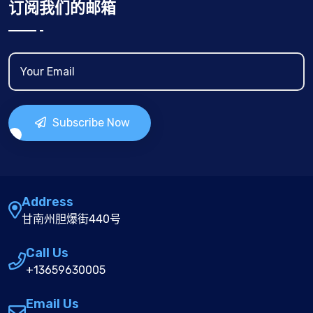
订阅我们的邮箱
Subscribe Now
Address
甘南州胆爆街440号
Call Us
+13659630005
Email Us