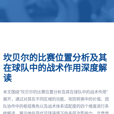
坎贝尔的比赛位置分析及其
在球队中的战术作用深度解
读
本文围绕“坎贝尔的比赛位置分析及其在球队中的战术作用”
展开，通过对其在不同区域的功能、攻防转换中的价值、团
队协作中的枢纽角色以及战术体系适配度的四个维度进行系
统解读，展示他在现代足球语境下的多层次影响力。文章首