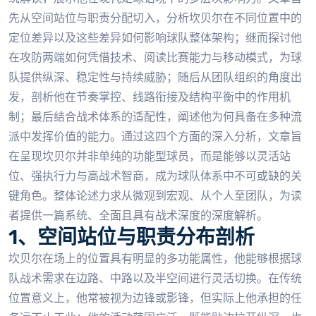
先从空间站位与职责分配切入，分析坎贝尔在不同位置中的
定位差异以及这些差异如何影响球队整体架构；继而探讨他
在攻防两端如何凭借技术、阅读比赛能力与移动模式，为球
队提供纵深、稳定性与持续威胁；随后从团队组织的角度出
发，剖析他在节奏掌控、线路衔接及结构平衡中的作用机
制；最后结合战术体系的适配性，阐述他为何具备在多种流
派中发挥价值的能力。通过这四个方面的深入分析，文章旨
在呈现坎贝尔并非单纯的功能型球员，而是能够以灵活站
位、强执行力与高战术智商，成为球队体系中不可或缺的关
键角色。整体论述力求从微观到宏观、从个人至团队，为读
者提供一篇系统、全面且具有战术深度的深度解析。
1、空间站位与职责分布剖析
坎贝尔在场上的位置具有明显的多功能属性，他能够根据球
队战术需求在边路、中路以及半空间进行灵活切换。在传统
位置意义上，他常被视为边锋或影锋，但实际上他承担的任