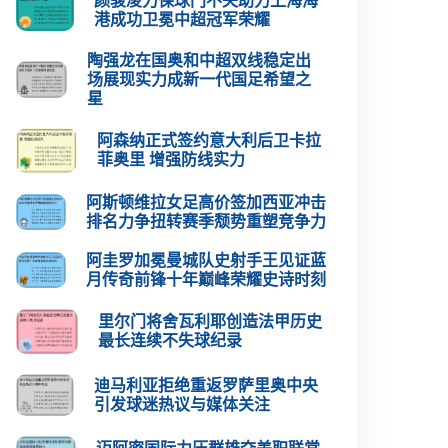
颜骏凌力保球门不失助力上海海
港成功卫冕中超冠军荣耀
陶强龙在国奥和中超双线稳定出
场展现实力成新一代国足希望之
星
阿森纳正式签约意大利后卫卡拉
菲奥里 增强防线实力
阿斯顿维拉女足高价签加西亚冲击
排名力争扭转赛季颓势重塑竞争力
阿圭罗加冕曼城队史射手王见证蓝
月传奇前锋十年巅峰荣耀史诗时刻
里尔门将舍瓦利耶创造法甲历史
最长连续不失球纪录
迪马利亚拒绝重返罗萨里奥中央
引发球迷热议与媒体关注