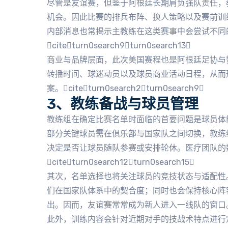
尽管是友谊赛，但鉴于阿根廷长期肩负强队责任，
机会。因此比赛的排兵布阵、换人策略以及赛前训
内部消息也常揭示主教练在这类赛事中会尝试不同
citeturn0search9turn0search13
商业与品牌层面，此次美国赛程也是阿根廷足协与
转播时间、球迷动员以及球员商业活动日程，从而
案。citeturn0search2turn0search9
3、教练备战与球员管理
教练组在确定比赛名单时面临的首要问题是球员体
部分关键球员需在俱乐部与国家队之间切换，教练
决定是否让球员随队参赛或安排轮休。医疗团队的
citeturn0search12turn0search15
其次，名单选择也将关注球员的竞技状态与适配性
们在国家队体系中的契合度；同时也会保持核心阵
出。因而，友谊赛常常成为新人进入一线队的窗口。citet
此外，训练内容会针对近期对手的技战术特点进行