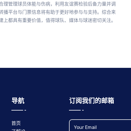
合理管理球员体能与伤病，利用友谊赛检验后备力量并调
转播平台与门票信息将有助于更好地参与与支持。综合来
建上都具有重要价值，值得球队、媒体与球迷密切关注。
导航
订阅我们的邮箱
首页