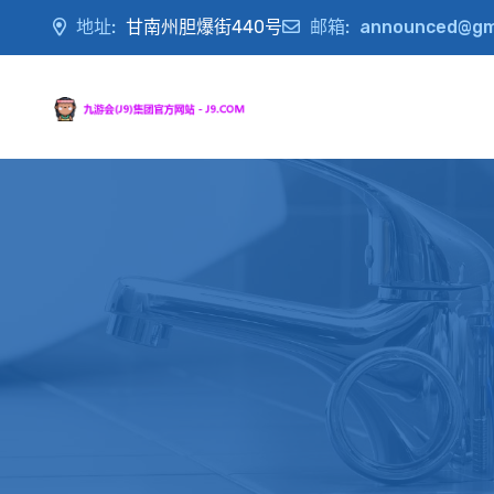
地址:
甘南州胆爆街440号
邮箱:
announced@gm