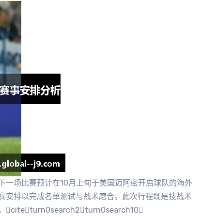
下一场比赛预计在10月上旬于美国迈阿密开启球队的海外
赛安排以完成名单测试与战术磨合。此次行程既是技战术
urn0search2turn0search10