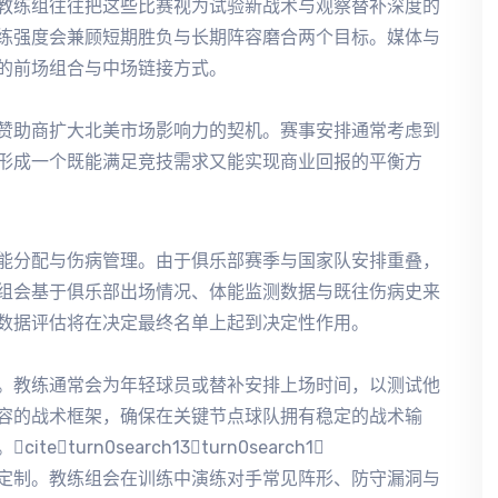
教练组往往把这些比赛视为试验新战术与观察替补深度的
练强度会兼顾短期胜负与长期阵容磨合两个目标。媒体与
的前场组合与中场链接方式。
赞助商扩大北美市场影响力的契机。赛事安排通常考虑到
形成一个既能满足竞技需求又能实现商业回报的平衡方
能分配与伤病管理。由于俱乐部赛季与国家队安排重叠，
组会基于俱乐部出场情况、体能监测数据与既往伤病史来
数据评估将在决定最终名单上起到决定性作用。
。教练通常会为年轻球员或替补安排上场时间，以测试他
容的战术框架，确保在关键节点球队拥有稳定的战术输
urn0search13turn0search1
定制。教练组会在训练中演练对手常见阵形、防守漏洞与