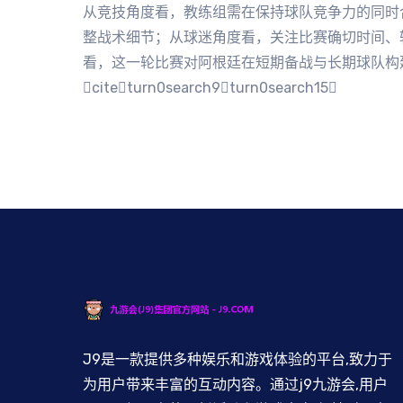
从竞技角度看，教练组需在保持球队竞争力的同时
整战术细节；从球迷角度看，关注比赛确切时间、
看，这一轮比赛对阿根廷在短期备战与长期球队构
citeturn0search9turn0search15
J9是一款提供多种娱乐和游戏体验的平台,致力于
为用户带来丰富的互动内容。通过j9九游会,用户