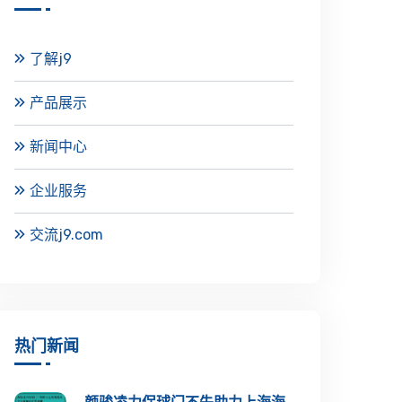
了解j9
产品展示
新闻中心
企业服务
交流j9.com
热门新闻