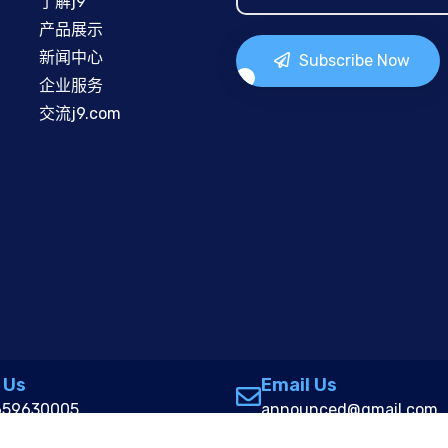
了解j9
产品展示
新闻中心
Subscribe Now
企业服务
交流j9.com
 Us
Email Us
659630005
announced@gmail.com