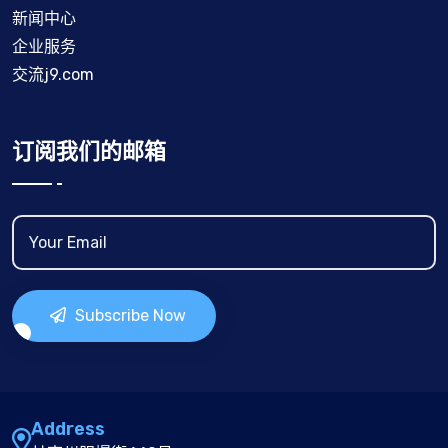
新闻中心
企业服务
交流j9.com
订阅我们的邮箱
Subscribe Now
Address