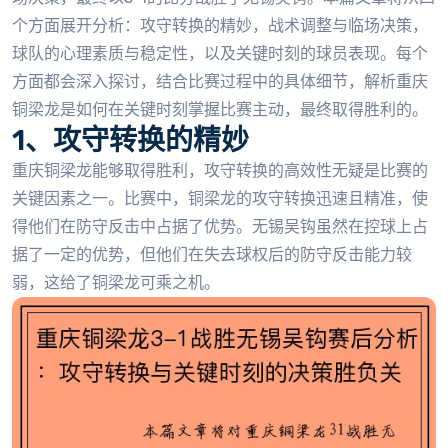
个方面展开分析：攻守转换的精妙，战术调整与临场决策，
球队的心理素质与稳定性，以及关键时刻的球员表现。每个
方面都会深入探讨，结合比赛过程中的具体细节，解析重庆
铜梁龙是如何在关键时刻掌握比赛主动，最终取得胜利的。
1、攻守转换的精妙
重庆铜梁龙能够取得胜利，攻守转换的高效性无疑是比赛的
关键因素之一。比赛中，铜梁龙的攻守转换迅速且精准，使
得他们在防守反击中占据了优势。无锡吴钩虽然在控球上占
据了一定的优势，但他们在失去球权后的防守反击能力较
弱，这给了铜梁龙可乘之机。