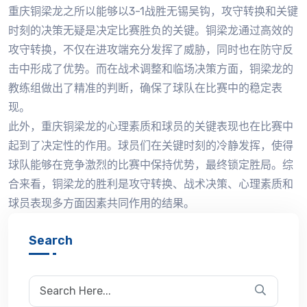
重庆铜梁龙之所以能够以3-1战胜无锡吴钩，攻守转换和关键
时刻的决策无疑是决定比赛胜负的关键。铜梁龙通过高效的
攻守转换，不仅在进攻端充分发挥了威胁，同时也在防守反
击中形成了优势。而在战术调整和临场决策方面，铜梁龙的
教练组做出了精准的判断，确保了球队在比赛中的稳定表
现。
此外，重庆铜梁龙的心理素质和球员的关键表现也在比赛中
起到了决定性的作用。球员们在关键时刻的冷静发挥，使得
球队能够在竞争激烈的比赛中保持优势，最终锁定胜局。综
合来看，铜梁龙的胜利是攻守转换、战术决策、心理素质和
球员表现多方面因素共同作用的结果。
Search