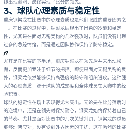
线出现漏洞，最终实现了比分的领先。
3、球队心理素质与稳定性
重庆铜梁龙在比赛中的心理素质也是他们取胜的重要因素之
一。在比赛的过程中，铜梁龙展现出了出色的冷静和稳定
性，尤其是在面对无锡吴钩的几次强攻时，队员们没有出现
过多的急躁情绪，而是通过团队协作保持了防守稳定。
j9
尤其是在比赛的下半场，重庆铜梁龙在领先后并未出现松
懈，反而更加专注于细节的把控。即便是面对无锡吴钩的反
扑，铜梁龙依然能够保持高强度的防守和组织进攻。这种强
大的心理素质，源于球队的成熟度和全体球员在大赛中的经
验积累。
球队的稳定性在场上表现得尤为突出。无论是在比分落后时
的逆境中，还是在领先时保持耐心，铜梁龙始终保持着自己
的节奏。尤其是面对比赛中的几次关键判罚，铜梁龙的球员
能够理智应对，没有受到外界因素的干扰，这在激烈的比赛