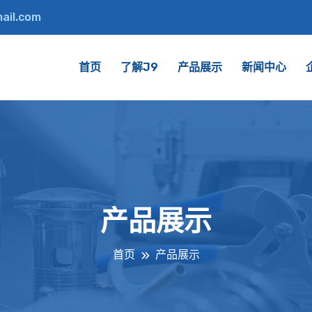
ail.com
首页
了解J9
产品展示
新闻中心
产品展示
首页
产品展示