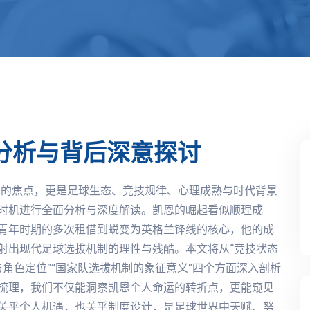
分析与背后深意探讨
闻的焦点，更是足球生态、竞技规律、心理成熟与时代背景
时机进行全面分析与深度解读。凯恩的崛起看似顺理成
青年时期的多次租借到蜕变为英格兰锋线的核心，他的成
射出现代足球选拔机制的理性与残酷。本文将从“竞技状态
与角色定位”“国家队选拔机制的象征意义”四个方面深入剖析
梳理，我们不仅能洞察凯恩个人命运的转折点，更能窥见
关乎个人机遇，也关乎制度设计，是足球世界中天赋、努