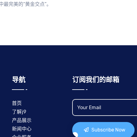
最完美的“黄金交点”。
导航
订阅我们的邮箱
首页
了解j9
产品展示
新闻中心
Subscribe Now