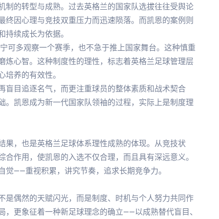
机制的转型与成熟。过去英格兰的国家队选拔往往受舆论
最终因心理与竞技双重压力而迅速陨落。而凯恩的案例则
和持续成长为依据。
—宁可多观察一个赛季，也不急于推上国家舞台。这种慎重
磨炼心智。这种制度性的理性，标志着英格兰足球管理层
心培养的有效性。
再盲目追逐名气，而更注重球员的整体素质和战术契合
础。凯恩成为新一代国家队领袖的过程，实际上是制度理
结果，也是英格兰足球体系理性成熟的体现。从竞技状
综合作用，使凯恩的入选不仅合理，而且具有深远意义。
自觉——重视积累，讲究节奏，追求长期竞争力。
不是偶然的天赋闪光，而是制度、时机与个人努力共同作
局，更象征着一种新足球理念的确立——以成熟替代盲目、