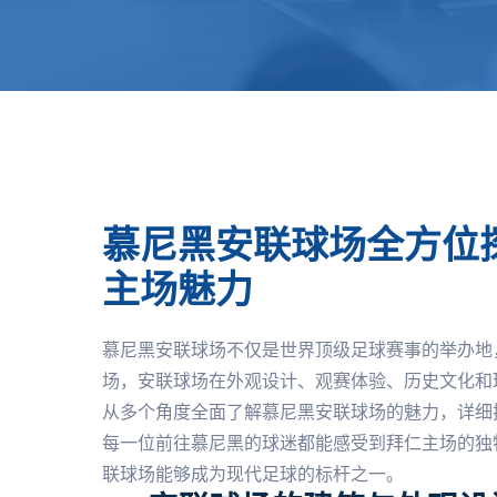
慕尼黑安联球场全方位
主场魅力
慕尼黑安联球场不仅是世界顶级足球赛事的举办地
场，安联球场在外观设计、观赛体验、历史文化和
从多个角度全面了解慕尼黑安联球场的魅力，详细
每一位前往慕尼黑的球迷都能感受到拜仁主场的独
联球场能够成为现代足球的标杆之一。