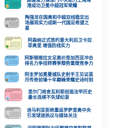
颜骏凌力保球门不失助力上海海
港成功卫冕中超冠军荣耀
陶强龙在国奥和中超双线稳定出
场展现实力成新一代国足希望之
星
阿森纳正式签约意大利后卫卡拉
菲奥里 增强防线实力
阿斯顿维拉女足高价签加西亚冲击
排名力争扭转赛季颓势重塑竞争力
阿圭罗加冕曼城队史射手王见证蓝
月传奇前锋十年巅峰荣耀史诗时刻
里尔门将舍瓦利耶创造法甲历史
最长连续不失球纪录
迪马利亚拒绝重返罗萨里奥中央
引发球迷热议与媒体关注