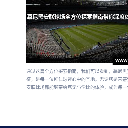
通过这篇全方位探索指南，我们可以看到，慕尼黑
征，是每一位拜仁球迷心中的圣地。无论您是来感
安联球场都能够带给您无与伦比的体验，成为每一