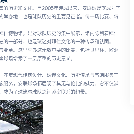
的历史和文化。自2005年建成以来，安联球场就成为了
的举办地，也是球队历史的重要见证者。每一场比赛、每
拜仁博物馆，是对球队历史的集中展示，馆内陈列着拜仁
史的一部分，也是球迷对拜仁文化的一种传承和认同。
与变革。这里举办过无数重要的比赛，包括世界杯、欧洲
座球场增添了一层厚重的历史意义。
一座集现代建筑设计、球迷文化、历史传承与高端服务于
施服务，安联球场都展现了其无与伦比的魅力。它不仅满
，成为了球迷与球队之间紧密联系的纽带。