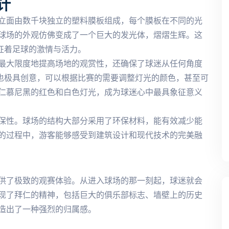
计
立面由数千块独立的塑料膜板组成，每个膜板在不同的光
球场的外观仿佛变成了一个巨大的发光体，熠熠生辉。这
征着足球的激情与活力。
最大限度地提高场地的观赏性，还确保了球迷从任何角度
计也极具创意，可以根据比赛的需要调整灯光的颜色，甚至可
仁慕尼黑的红色和白色灯光，成为球迷心中最具象征意义
保性。球场的结构大部分采用了环保材料，能有效减少能
的过程中，游客能够感受到建筑设计和现代技术的完美融
供了极致的观赛体验。从进入球场的那一刻起，球迷就会
现了拜仁的精神，包括巨大的俱乐部标志、墙壁上的历史
造出了一种强烈的归属感。