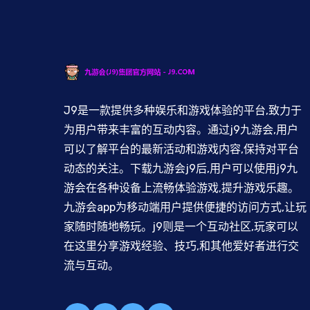
J9是一款提供多种娱乐和游戏体验的平台,致力于
为用户带来丰富的互动内容。通过j9九游会,用户
可以了解平台的最新活动和游戏内容,保持对平台
动态的关注。下载九游会j9后,用户可以使用j9九
游会在各种设备上流畅体验游戏,提升游戏乐趣。
九游会app为移动端用户提供便捷的访问方式,让玩
家随时随地畅玩。j9则是一个互动社区,玩家可以
在这里分享游戏经验、技巧,和其他爱好者进行交
流与互动。