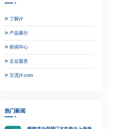
了解j9
产品展示
新闻中心
企业服务
交流j9.com
热门新闻