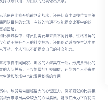
发挥领导作用，为团队的成功做出贡献。
无论是在比赛开始前制定战术，还是比赛中调整位置与策
保团队目标的实现。有效的沟通不仅能提高比赛中的效
更加团结。
和比赛过程中，球员们需要与来自不同背景、性格各异的
仅有助于提升个人的社交技巧，还能帮助球员在生活中更
人互动，个人可以不断提高自己的社交能力。
够将来自不同国家、地区的人聚集在一起，形成多元化的
立的人际关系，不仅能增加社交圈层，还能为个人带来更
常生活和职场中也能发挥积极的作用。
赛中，球员常常面临巨大的心理压力，例如紧张的比赛氛
挑战要求球员具备较强的心理素质，能够在压力下保持冷