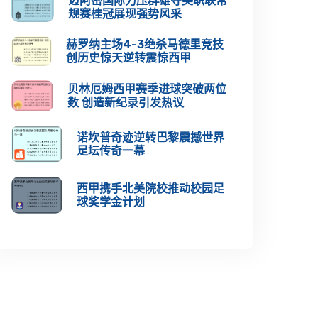
迈阿密国际力压群雄夺美职联常
规赛桂冠展现强势风采
赫罗纳主场4-3绝杀马德里竞技
创历史惊天逆转震惊西甲
贝林厄姆西甲赛季进球突破两位
数 创造新纪录引发热议
诺坎普奇迹逆转巴黎震撼世界
足坛传奇一幕
西甲携手北美院校推动校园足
球奖学金计划