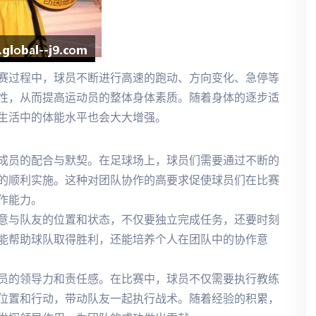
赛过程中，球员不断进行高速的跑动、方向变化、急停等
性，从而提高运动员的整体身体素质。随着身体的逐步适
生活中的体能水平也会大大增强。
成员的配合与默契。在足球场上，球员们需要通过不断的
的顺利实施。这种对团队协作的高要求促使球员们在比赛
作能力。
意与队友的位置和状态，不仅要独立完成任务，还要时刻
能帮助球队取得胜利，还能培养个人在团队中的协作意
员的领导力和责任感。在比赛中，球员不仅需要执行教练
位置和行动，带动队友一起执行战术。随着经验的积累，