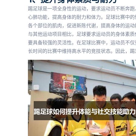
踢足球是一项全身性的运动，要求运动员不断奔跑
心肺功能，提高身体的耐力和体力。足球比赛中的
各个部位的肌肉，促进新陈代谢，提高身体的运动
与其他运动项目相比，足球要求运动员的身体素质
要具备较强的灵活性。在足球比赛中，运动员不仅
长时间的比赛中维持高水平的竞技状态。因此，踢