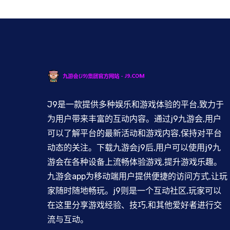
J9是一款提供多种娱乐和游戏体验的平台,致力于
为用户带来丰富的互动内容。通过j9九游会,用户
可以了解平台的最新活动和游戏内容,保持对平台
动态的关注。下载九游会j9后,用户可以使用j9九
游会在各种设备上流畅体验游戏,提升游戏乐趣。
九游会app为移动端用户提供便捷的访问方式,让玩
家随时随地畅玩。j9则是一个互动社区,玩家可以
在这里分享游戏经验、技巧,和其他爱好者进行交
流与互动。