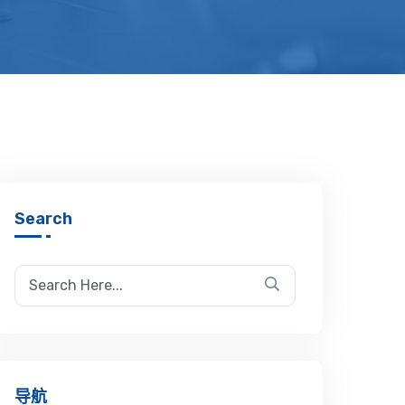
Search
导航