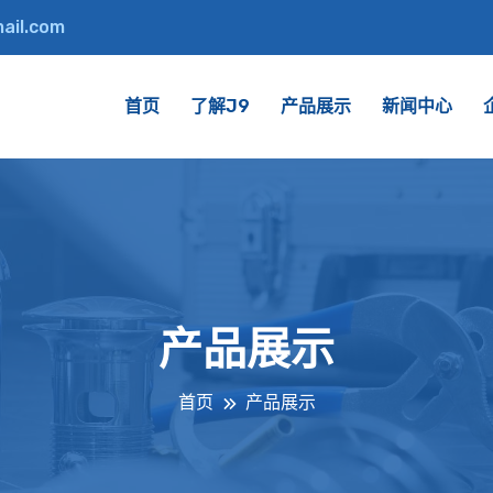
ail.com
首页
了解J9
产品展示
新闻中心
产品展示
首页
产品展示