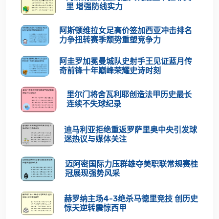
里 增强防线实力
阿斯顿维拉女足高价签加西亚冲击排名
力争扭转赛季颓势重塑竞争力
阿圭罗加冕曼城队史射手王见证蓝月传
奇前锋十年巅峰荣耀史诗时刻
里尔门将舍瓦利耶创造法甲历史最长
连续不失球纪录
迪马利亚拒绝重返罗萨里奥中央引发球
迷热议与媒体关注
迈阿密国际力压群雄夺美职联常规赛桂
冠展现强势风采
赫罗纳主场4-3绝杀马德里竞技 创历史
惊天逆转震惊西甲