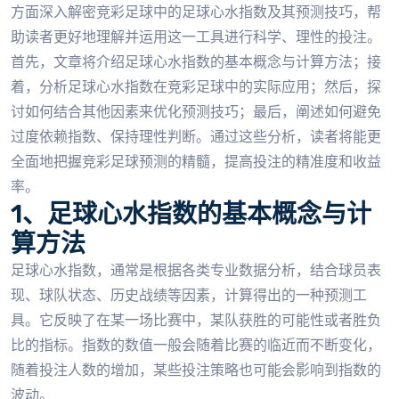
方面深入解密竞彩足球中的足球心水指数及其预测技巧，帮
助读者更好地理解并运用这一工具进行科学、理性的投注。
首先，文章将介绍足球心水指数的基本概念与计算方法；接
着，分析足球心水指数在竞彩足球中的实际应用；然后，探
讨如何结合其他因素来优化预测技巧；最后，阐述如何避免
过度依赖指数、保持理性判断。通过这些分析，读者将能更
全面地把握竞彩足球预测的精髓，提高投注的精准度和收益
率。
1、足球心水指数的基本概念与计
算方法
足球心水指数，通常是根据各类专业数据分析，结合球员表
现、球队状态、历史战绩等因素，计算得出的一种预测工
具。它反映了在某一场比赛中，某队获胜的可能性或者胜负
比的指标。指数的数值一般会随着比赛的临近而不断变化，
随着投注人数的增加，某些投注策略也可能会影响到指数的
波动。