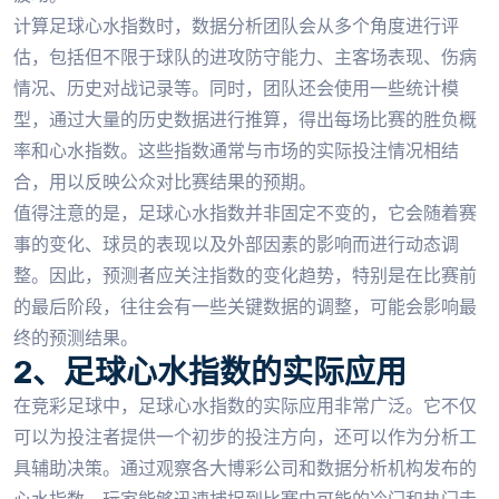
计算足球心水指数时，数据分析团队会从多个角度进行评
估，包括但不限于球队的进攻防守能力、主客场表现、伤病
情况、历史对战记录等。同时，团队还会使用一些统计模
型，通过大量的历史数据进行推算，得出每场比赛的胜负概
率和心水指数。这些指数通常与市场的实际投注情况相结
合，用以反映公众对比赛结果的预期。
值得注意的是，足球心水指数并非固定不变的，它会随着赛
事的变化、球员的表现以及外部因素的影响而进行动态调
整。因此，预测者应关注指数的变化趋势，特别是在比赛前
的最后阶段，往往会有一些关键数据的调整，可能会影响最
终的预测结果。
2、足球心水指数的实际应用
在竞彩足球中，足球心水指数的实际应用非常广泛。它不仅
可以为投注者提供一个初步的投注方向，还可以作为分析工
具辅助决策。通过观察各大博彩公司和数据分析机构发布的