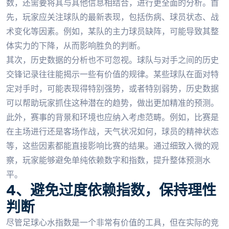
数，还需要将其与其他信息相结合，进行更全面的分析。首
先，玩家应关注球队的最新表现，包括伤病、球员状态、战
术变化等因素。例如，某队的主力球员缺阵，可能导致其整
体实力的下降，从而影响胜负的判断。
其次，历史数据的分析也不可忽视。球队与对手之间的历史
交锋记录往往能揭示一些有价值的规律。某些球队在面对特
定对手时，可能表现得特别强势，或者特别弱势，历史数据
可以帮助玩家抓住这种潜在的趋势，做出更加精准的预测。
此外，赛事的背景和环境也应纳入考虑范畴。例如，比赛是
在主场进行还是客场作战，天气状况如何，球员的精神状态
等，这些因素都能直接影响比赛的结果。通过细致入微的观
察，玩家能够避免单纯依赖数字和指数，提升整体预测水
平。
4、避免过度依赖指数，保持理性
判断
尽管足球心水指数是一个非常有价值的工具，但在实际的竞