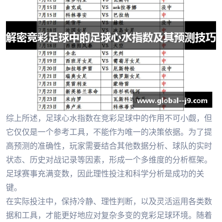
综上所述，足球心水指数在竞彩足球中的作用不可小觑，但
它仅仅是一个参考工具，不能作为唯一的决策依据。为了提
高预测的准确性，玩家需要结合其他数据分析、球队的实时
状态、历史对战记录等因素，形成一个多维度的分析框架。
足球赛事充满变数，因此理性投注和科学分析是成功的关
键。
在实际投注中，保持冷静、理性判断，以及灵活运用各类数
据和工具，才能更好地应对复杂多变的竞彩足球环境。随着