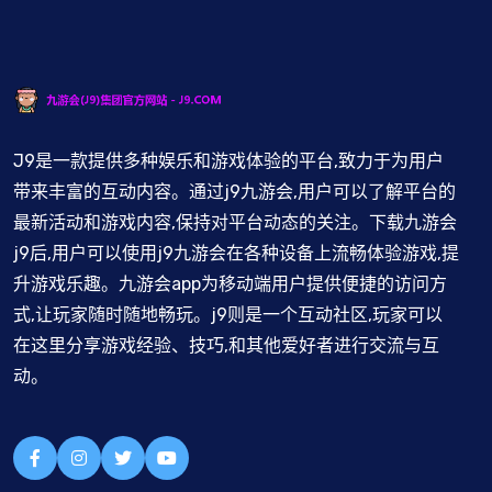
J9是一款提供多种娱乐和游戏体验的平台,致力于为用户
带来丰富的互动内容。通过j9九游会,用户可以了解平台的
最新活动和游戏内容,保持对平台动态的关注。下载九游会
j9后,用户可以使用j9九游会在各种设备上流畅体验游戏,提
升游戏乐趣。九游会app为移动端用户提供便捷的访问方
式,让玩家随时随地畅玩。j9则是一个互动社区,玩家可以
在这里分享游戏经验、技巧,和其他爱好者进行交流与互
动。