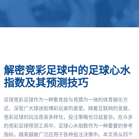
解密竞彩足球中的足球心水
指数及其预测技巧
足球竞彩足球作为一种集竞技与竞猜为一体的体育娱乐方
式，深受广大球迷和博彩玩家的喜爱。随着互联网的发展，
竞彩足球的玩法逐渐多样化，投注策略也日益复杂。在众多
的竞彩足球预测工具中，足球心水指数作为一种重要的参考
指标，越来越被广泛应用于各种投注决策中。本文将从四个