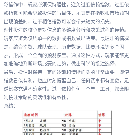
彩操作中，玩家必须保持理性，避免过度依赖指数。过度依
赖指数可能会导致投注的盲目性，尤其是在指数和市场预期
出现偏差时，过于相信指数可能会带来较大的损失。
理性投注的核心是对信息的多维度分析和决策过程的谨慎。
玩家应避免仅凭单一的数据或指数做出决策。最理想的情况
是，结合指数、球队表现、历史数据、比赛环境等多个因
素，形成一个全面的预测模型。通过这种方式，玩家能够更
加准确地判断每场比赛的走势，做出科学的投注选择。
最后，投注时保持一定的冷静和清晰的头脑非常重要。即使
指数看似有利，也应时刻提醒自己，任何赛事都有变数，足
球比赛充满不确定性。过于依赖任何一个单一工具，都会限
制投注策略的灵活性和有效性。
总结：