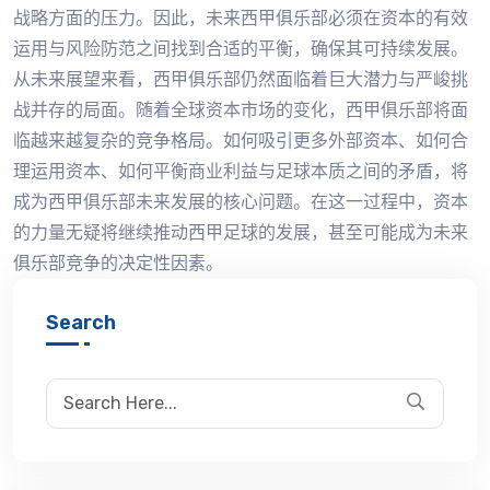
战略方面的压力。因此，未来西甲俱乐部必须在资本的有效
运用与风险防范之间找到合适的平衡，确保其可持续发展。
从未来展望来看，西甲俱乐部仍然面临着巨大潜力与严峻挑
战并存的局面。随着全球资本市场的变化，西甲俱乐部将面
临越来越复杂的竞争格局。如何吸引更多外部资本、如何合
理运用资本、如何平衡商业利益与足球本质之间的矛盾，将
成为西甲俱乐部未来发展的核心问题。在这一过程中，资本
的力量无疑将继续推动西甲足球的发展，甚至可能成为未来
俱乐部竞争的决定性因素。
Search