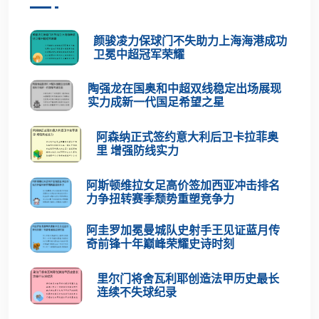
颜骏凌力保球门不失助力上海海港成功
卫冕中超冠军荣耀
陶强龙在国奥和中超双线稳定出场展现
实力成新一代国足希望之星
阿森纳正式签约意大利后卫卡拉菲奥
里 增强防线实力
阿斯顿维拉女足高价签加西亚冲击排名
力争扭转赛季颓势重塑竞争力
阿圭罗加冕曼城队史射手王见证蓝月传
奇前锋十年巅峰荣耀史诗时刻
里尔门将舍瓦利耶创造法甲历史最长
连续不失球纪录