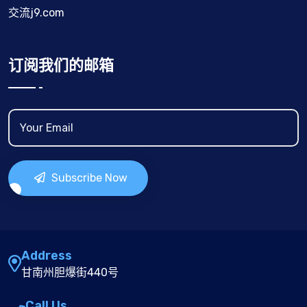
交流j9.com
订阅我们的邮箱
Subscribe Now
Address
甘南州胆爆街440号
Call Us