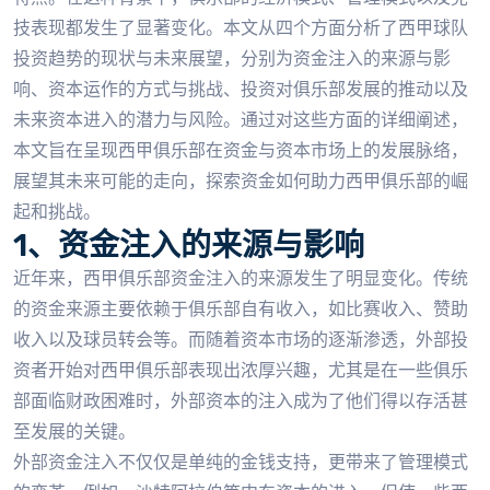
技表现都发生了显著变化。本文从四个方面分析了西甲球队
投资趋势的现状与未来展望，分别为资金注入的来源与影
响、资本运作的方式与挑战、投资对俱乐部发展的推动以及
未来资本进入的潜力与风险。通过对这些方面的详细阐述，
本文旨在呈现西甲俱乐部在资金与资本市场上的发展脉络，
展望其未来可能的走向，探索资金如何助力西甲俱乐部的崛
起和挑战。
1、资金注入的来源与影响
近年来，西甲俱乐部资金注入的来源发生了明显变化。传统
的资金来源主要依赖于俱乐部自有收入，如比赛收入、赞助
收入以及球员转会等。而随着资本市场的逐渐渗透，外部投
资者开始对西甲俱乐部表现出浓厚兴趣，尤其是在一些俱乐
部面临财政困难时，外部资本的注入成为了他们得以存活甚
至发展的关键。
外部资金注入不仅仅是单纯的金钱支持，更带来了管理模式