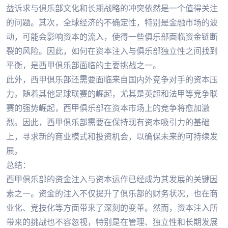
益诉求与俱乐部文化和长期战略的冲突依然是一个值得关注
的问题。其次，全球经济的不确定性，特别是金融市场的波
动，可能会影响资本的流入，使得一些俱乐部面临资金链断
裂的风险。因此，如何在资本注入与俱乐部独立性之间找到
平衡，是西甲俱乐部面临的主要挑战之一。
此外，西甲俱乐部还需要面临来自国内外竞争对手的资本压
力。随着其他足球联赛的崛起，尤其是英超和法甲等竞争联
赛的强势崛起，西甲俱乐部在资本市场上的竞争将愈加激
烈。因此，西甲俱乐部需要在保持现有资本吸引力的基础
上，寻求新的商业模式和投资机会，以确保未来的可持续发
展。
总结：
西甲俱乐部的资金注入与资本运作已经成为其发展的关键因
素之一。资金的注入不仅提升了俱乐部的财务状况，也在商
业化、竞技化等方面带来了深刻的变革。然而，资本注入所
带来的挑战也不容忽视，特别是在管理、独立性和长期发展