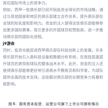
其在国际市场上的竞争力。
例如，西甲一些俱乐部已经开始投资全球化的市场战略，通
过与其他国家和地区的俱乐部建立合作关系，提升俱乐部在
全球的知名度和影响力。资金的注入使得这些俱乐部能够参
加更多国际赛事，吸引更多的外国球员和赞助商，进一步推
动俱乐部的国际化进程。
j9游会
同时，投资也能促进西甲俱乐部在科技创新上的发展。许多
俱乐部开始引入高科技设备和数据分析系统，在竞技层面提
升球员的表现和球队的整体战术水平。此外，资金的注入还
使得俱乐部能够更好地引进高水平教练员和科学家，为球队
提供全面的技术支持。这些都对俱乐部的长期竞争力有着积
极影响。