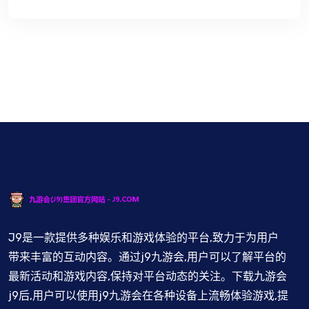
J9是一款提供多种娱乐和游戏体验的平台,致力于为用户
带来丰富的互动内容。通过j9九游会,用户可以了解平台的
最新活动和游戏内容,保持对平台动态的关注。下载九游会
j9后,用户可以使用j9九游会在各种设备上流畅体验游戏,提