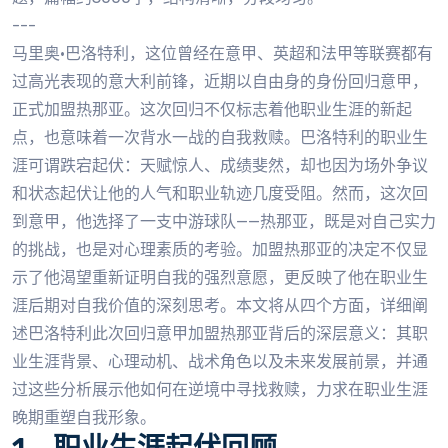
---
马里奥·巴洛特利，这位曾经在意甲、英超和法甲等联赛都有
过高光表现的意大利前锋，近期以自由身的身份回归意甲，
正式加盟热那亚。这次回归不仅标志着他职业生涯的新起
点，也意味着一次背水一战的自我救赎。巴洛特利的职业生
涯可谓跌宕起伏：天赋惊人、成绩斐然，却也因为场外争议
和状态起伏让他的人气和职业轨迹几度受阻。然而，这次回
到意甲，他选择了一支中游球队——热那亚，既是对自己实力
的挑战，也是对心理素质的考验。加盟热那亚的决定不仅显
示了他渴望重新证明自我的强烈意愿，更反映了他在职业生
涯后期对自我价值的深刻思考。本文将从四个方面，详细阐
述巴洛特利此次回归意甲加盟热那亚背后的深层意义：其职
业生涯背景、心理动机、战术角色以及未来发展前景，并通
过这些分析展示他如何在逆境中寻找救赎，力求在职业生涯
晚期重塑自我形象。