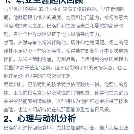
1、职业生涯起伏回顾
马里奥·巴洛特利的职业生涯充满了传奇色彩。早在青训时
期，他就展现出惊人的速度、力量和射门能力，被视为意大
利足球的未来之星。巴洛特利在国际米兰和曼城的高光时
刻，曾让全世界球迷见证了他顶级前锋的实力。
然而，天赋与争议常常伴随他。场外的性格问题、场上的纪
律性不足以及一些突发事件，使得他在职业生涯中多次遭遇
挫折。从米兰到利物浦，再到尼斯，巴洛特利的经历呈现出
明显的“高开低走”趋势，这不仅影响了他的竞技状态，也让
他在足球世界中的声誉起伏不定。
尽管如此，巴洛特利的技术特点依然独树一帜。他强壮的身
体、出色的抢点意识以及敏锐的门前嗅觉，使得他在关键比
赛中依然能够制造威胁。这些特质为他回归意甲提供了技术
基础，也让人们期待他在热那亚能够重拾昔日风采。
2、心理与动机分析
巴洛特利选择回归意甲，尤其是加盟热那亚，很大程度上源