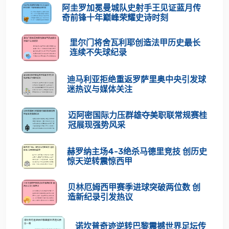
阿圭罗加冕曼城队史射手王见证蓝月传
奇前锋十年巅峰荣耀史诗时刻
里尔门将舍瓦利耶创造法甲历史最长
连续不失球纪录
迪马利亚拒绝重返罗萨里奥中央引发球
迷热议与媒体关注
迈阿密国际力压群雄夺美职联常规赛桂
冠展现强势风采
赫罗纳主场4-3绝杀马德里竞技 创历史
惊天逆转震惊西甲
贝林厄姆西甲赛季进球突破两位数 创
造新纪录引发热议
诺坎普奇迹逆转巴黎震撼世界足坛传