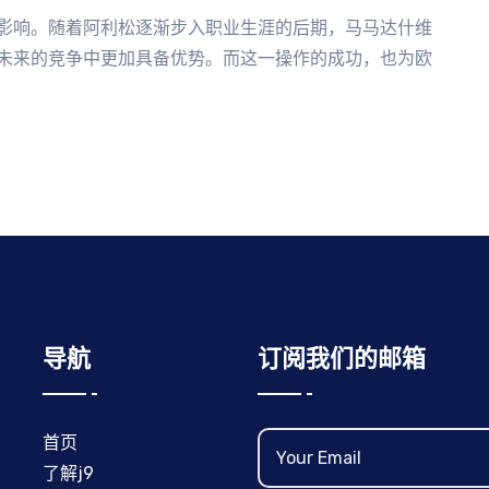
影响。随着阿利松逐渐步入职业生涯的后期，马马达什维
未来的竞争中更加具备优势。而这一操作的成功，也为欧
导航
订阅我们的邮箱
首页
了解j9