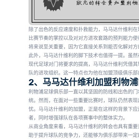
除了出色的反应速度和扑救能力，马马达什维利在
比赛节奏的掌控以及对对方进攻套路的预判能力使
将来说至关重要，因为它直接关系到能否化解对方
此外，马马达什维利的脚下技术也值得一提。虽然
现代足球对门将要求的提高，马马达什维利凭借其
队的进攻组织。这一特点也为他在加盟顶级俱乐部
2、马马达什维利加盟利物浦
利物浦足球俱乐部一直以其坚固的防线和出色的门
统。然而，在面对一些重要比赛时，球队仍然表现
忧。马马达什维利的加盟，正是在这样的背景下应
者，同时增强球队在各项赛事中的整体实力。
从商业角度来看，马马达什维利的转会也具有重要
助于提升球队的竞争力，还能够为俱乐部带来一定