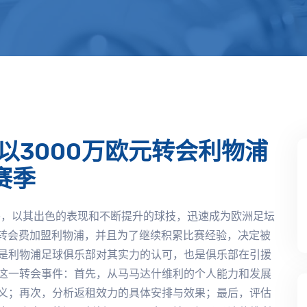
以3000万欧元转会利物浦
赛季
将，以其出色的表现和不断提升的球技，迅速成为欧洲足坛
元的转会费加盟利物浦，并且为了继续积累比赛经验，决定被
是利物浦足球俱乐部对其实力的认可，也是俱乐部在引援
这一转会事件：首先，从马马达什维利的个人能力和发展
义；再次，分析返租效力的具体安排与效果；最后，评估