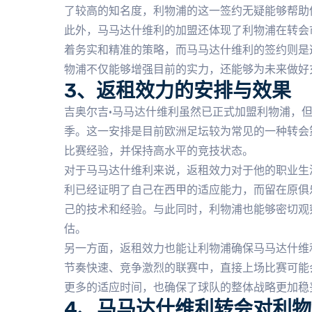
了较高的知名度，利物浦的这一签约无疑能够帮助
此外，马马达什维利的加盟还体现了利物浦在转会
着务实和精准的策略，而马马达什维利的签约则是
物浦不仅能够增强目前的实力，还能够为未来做好
3、返租效力的安排与效果
吉奥尔吉·马马达什维利虽然已正式加盟利物浦，
季。这一安排是目前欧洲足坛较为常见的一种转会
比赛经验，并保持高水平的竞技状态。
对于马马达什维利来说，返租效力对于他的职业生
利已经证明了自己在西甲的适应能力，而留在原俱
己的技术和经验。与此同时，利物浦也能够密切观
估。
另一方面，返租效力也能让利物浦确保马马达什维
节奏快速、竞争激烈的联赛中，直接上场比赛可能
更多的适应时间，也确保了球队的整体战略更加稳
4、马马达什维利转会对利