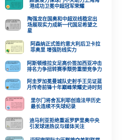
颜骏凌力保球门不失助力上海海
港成功卫冕中超冠军荣耀
陶强龙在国奥和中超双线稳定出
场展现实力成新一代国足希望之
星
阿森纳正式签约意大利后卫卡拉
菲奥里 增强防线实力
阿斯顿维拉女足高价签加西亚冲击
排名力争扭转赛季颓势重塑竞争力
阿圭罗加冕曼城队史射手王见证蓝
月传奇前锋十年巅峰荣耀史诗时刻
里尔门将舍瓦利耶创造法甲历史
最长连续不失球纪录
迪马利亚拒绝重返罗萨里奥中央
引发球迷热议与媒体关注