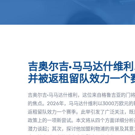
吉奥尔吉·马马达什维利
并被返租留队效力一个
吉奥尔吉·马马达什维利，这位来自格鲁吉亚的门
的焦点。2026年，马马达什维利以3000万欧
返租留队效力一个赛季。此举引发了广泛关注，既
政策上的一项新尝试。本文将从四个方面详细分析
潜力谈起；其次，探讨他加盟利物浦的背景及其意