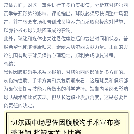
媒体方面，对这一事件进行了多角度报道，分析其对切尔西
赛季争冠形势的影响。评论指出，球队必须尽快调整中场配
置，并在转会市场和青训球员培养方面采取积极应对措施，
以弥补核心球员缺阵造成的影响。
此外，球迷和媒体也关注恩佐康复后的复出时间和状态，普
遍希望他能够健康归来，继续为切尔西贡献力量。正面的舆
论氛围有助于球员保持心理稳定，顺利完成康复过程。
总结：
恩佐因腹股沟手术赛季报销，对切尔西的影响是多方面的。
从伤病性质、手术方案和康复周期来看，这是球员和俱乐部
为确保长期竞技能力所做出的科学选择。短期内虽然会影响
球队战术和比赛表现，但从长远职业发展角度，这是必要且
负责任的决定。