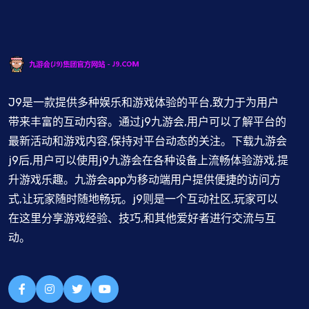
J9是一款提供多种娱乐和游戏体验的平台,致力于为用户
带来丰富的互动内容。通过j9九游会,用户可以了解平台的
最新活动和游戏内容,保持对平台动态的关注。下载九游会
j9后,用户可以使用j9九游会在各种设备上流畅体验游戏,提
升游戏乐趣。九游会app为移动端用户提供便捷的访问方
式,让玩家随时随地畅玩。j9则是一个互动社区,玩家可以
在这里分享游戏经验、技巧,和其他爱好者进行交流与互
动。