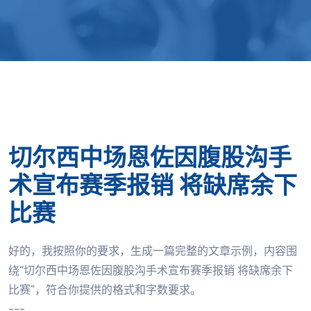
切尔西中场恩佐因腹股沟手
术宣布赛季报销 将缺席余下
比赛
好的，我按照你的要求，生成一篇完整的文章示例，内容围
绕“切尔西中场恩佐因腹股沟手术宣布赛季报销 将缺席余下
比赛”，符合你提供的格式和字数要求。
---