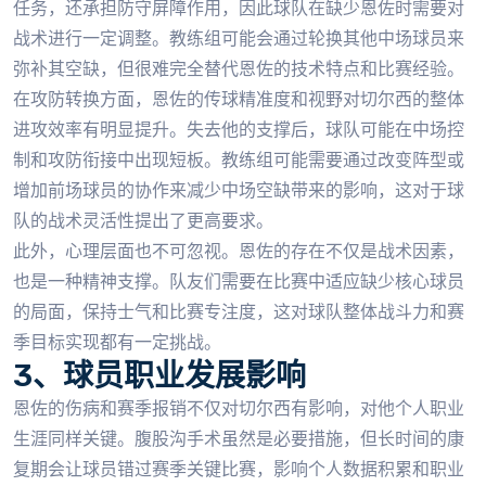
任务，还承担防守屏障作用，因此球队在缺少恩佐时需要对
战术进行一定调整。教练组可能会通过轮换其他中场球员来
弥补其空缺，但很难完全替代恩佐的技术特点和比赛经验。
在攻防转换方面，恩佐的传球精准度和视野对切尔西的整体
进攻效率有明显提升。失去他的支撑后，球队可能在中场控
制和攻防衔接中出现短板。教练组可能需要通过改变阵型或
增加前场球员的协作来减少中场空缺带来的影响，这对于球
队的战术灵活性提出了更高要求。
此外，心理层面也不可忽视。恩佐的存在不仅是战术因素，
也是一种精神支撑。队友们需要在比赛中适应缺少核心球员
的局面，保持士气和比赛专注度，这对球队整体战斗力和赛
季目标实现都有一定挑战。
3、球员职业发展影响
恩佐的伤病和赛季报销不仅对切尔西有影响，对他个人职业
生涯同样关键。腹股沟手术虽然是必要措施，但长时间的康
复期会让球员错过赛季关键比赛，影响个人数据积累和职业