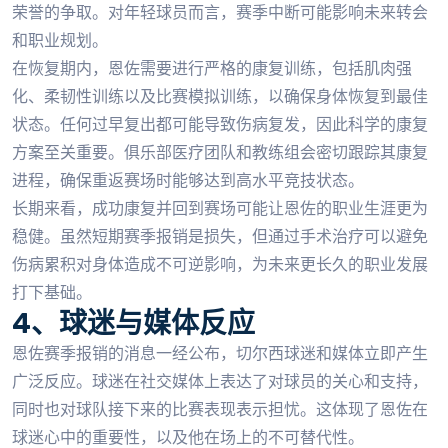
荣誉的争取。对年轻球员而言，赛季中断可能影响未来转会
和职业规划。
在恢复期内，恩佐需要进行严格的康复训练，包括肌肉强
化、柔韧性训练以及比赛模拟训练，以确保身体恢复到最佳
状态。任何过早复出都可能导致伤病复发，因此科学的康复
方案至关重要。俱乐部医疗团队和教练组会密切跟踪其康复
进程，确保重返赛场时能够达到高水平竞技状态。
长期来看，成功康复并回到赛场可能让恩佐的职业生涯更为
稳健。虽然短期赛季报销是损失，但通过手术治疗可以避免
伤病累积对身体造成不可逆影响，为未来更长久的职业发展
打下基础。
4、球迷与媒体反应
恩佐赛季报销的消息一经公布，切尔西球迷和媒体立即产生
广泛反应。球迷在社交媒体上表达了对球员的关心和支持，
同时也对球队接下来的比赛表现表示担忧。这体现了恩佐在
球迷心中的重要性，以及他在场上的不可替代性。