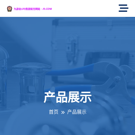
产品展示
首页
产品展示