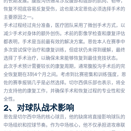
的长期发展。腹股沟伤通常涉及腹部和髋部的肌肉、韧带，
恢复不彻底容易反复受伤，这也是决定恩佐必须选择手术的
主要原因之一。
手术过程经过充分准备，医疗团队采用了微创手术方式，以
减少手术对身体的额外创伤。术前的影像学检查和康复评估
都表明，手术是当前最有效的解决方案。恩佐本人在赛季中
多次尝试保守治疗和康复训练，但症状仍未得到缓解，最终
选择了手术治疗，以确保未来能够恢复到最佳竞技状态。
此次手术预计需要较长的康复周期，通常腹股沟手术后的完
全恢复期在3到4个月之间。考虑到比赛密集和训练强度，恩
佐的赛季报销几乎是必然选择。切尔西俱乐部也表示，将全
力支持他的康复工作，并确保手术和恢复过程的专业性和安
全性。
2、对球队战术影响
恩佐是切尔西中场的核心球员，他的缺席将直接影响球队的
中场组织和控球节奏。作为中场核心，他不仅承担进攻串联