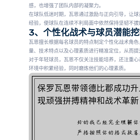
感，也增强了团队内部的凝聚力。
在球队低迷时期，瓦恩通过激励与正向引导，让球
经验，使球队在连续不利局面中依然保持坚韧不拔
3、个性化战术与球员潜能挖
瓦恩擅长根据每名球员的特点制定个性化战术角色
量、技术特点以及心理素质进行精准定位，从而提
对于年轻球员，瓦恩不仅关注技能培养，还注重心
环境中积累经验，同时磨炼他们的心理素质。