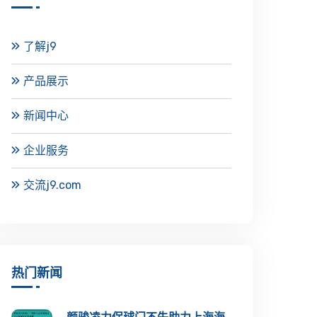
了解j9
产品展示
新闻中心
企业服务
交流j9.com
热门新闻