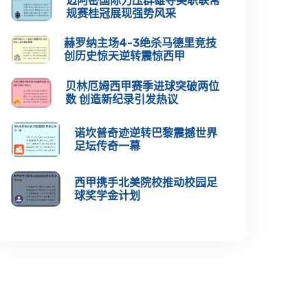
迈阿密国际力压群雄夺美职联常
规赛桂冠展现强势风采
赫罗纳主场4-3绝杀马德里竞技
创历史惊天逆转震惊西甲
贝林厄姆西甲赛季进球突破两位
数 创造新纪录引发热议
诺坎普奇迹逆转巴黎震撼世界
足坛传奇一幕
西甲携手北美院校推动校园足
球奖学金计划