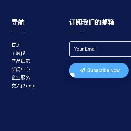
导航
订阅我们的邮箱
首页
了解j9
产品展示
新闻中心
Subscribe Now
企业服务
交流j9.com