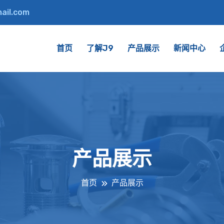
ail.com
首页
了解J9
产品展示
新闻中心
产品展示
首页
产品展示