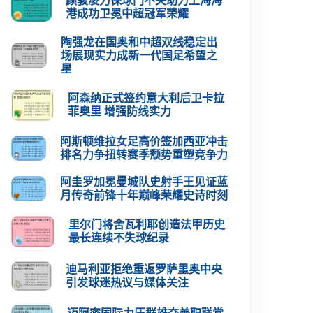
颜骏凌力保球门不失助力上海海
港成功卫冕中超冠军荣耀
陶强龙在国奥和中超双线稳定出
场展现实力成新一代国足希望之
星
阿森纳正式签约意大利后卫卡拉
菲奥里 增强防线实力
阿斯顿维拉女足高价签加西亚冲击
排名力争扭转赛季颓势重塑竞争力
阿圭罗加冕曼城队史射手王见证蓝
月传奇前锋十年巅峰荣耀史诗时刻
里尔门将舍瓦利耶创造法甲历史
最长连续不失球纪录
迪马利亚拒绝重返罗萨里奥中央
引发球迷热议与媒体关注