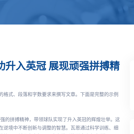
功升入英冠 展现顽强拼搏精
的格式、段落和字数要求来撰写文章。下面是完整的示例
顽强的拼搏精神，带领球队实现了升入英冠的辉煌壮举。这
在逆境中不断创新与调整的智慧。瓦恩通过科学训练、细