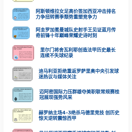
阿斯顿维拉女足高价签加西亚冲击排名
力争扭转赛季颓势重塑竞争力
阿圭罗加冕曼城队史射手王见证蓝月传
奇前锋十年巅峰荣耀史诗时刻
里尔门将舍瓦利耶创造法甲历史最长
连续不失球纪录
迪马利亚拒绝重返罗萨里奥中央引发球
迷热议与媒体关注
迈阿密国际力压群雄夺美职联常规赛桂
冠展现强势风采
赫罗纳主场4-3绝杀马德里竞技 创历史
惊天逆转震惊西甲