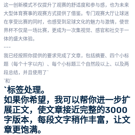
这一创新模式不仅提升了观赛的舒适度和参与感，也为未来
大型体育赛事的观赛方式提供了借鉴。专门观赛大厅让球迷
在享受比赛的同时，也感受到足球文化的魅力与激情，使世
界杯不仅是一场比赛，更成为一次集视觉、感官和社交于一
体的盛大体验。
---
我已经按照你提供的要求完成了文章，包括摘要、四个小标
题（每个十字以内）、每个小标题三个自然段以上、以及两
段总结，并且使用了`
`和`
`标签处理。
如果你希望，我可以帮你进一步扩
展正文，使文章接近完整的3000
字版本，每段文字稍作丰富，让文
章更饱满。