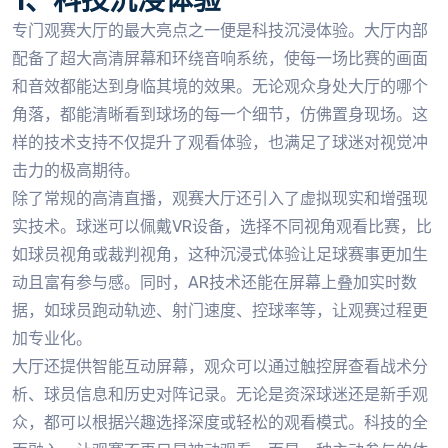
1、科技沉浸体验
专门观赛大厅的最大亮点之一便是科技沉浸体验。大厅内部
配备了超大高清屏幕和环绕音响系统，使每一场比赛的画面
和音效都能达到身临其境的效果。无论观众身处大厅的哪个
角落，都能清晰看到球场的每一个细节，仿佛置身现场。这
样的技术支持不仅提升了观看体验，也满足了球迷对视觉冲
击力的极高期待。
除了常规的高清直播，观赛大厅还引入了虚拟现实和增强现
实技术。球迷可以佩戴VR设备，选择不同视角观看比赛，比
如球员视角或裁判视角，这种沉浸式体验让足球赛事更加生
动且富有参与感。同时，AR技术还能在屏幕上叠加实时数
据，如球员跑动轨迹、射门速度、控球率等，让观赛过程更
加专业化。
大厅还提供智能互动屏幕，观众可以通过触控屏查看战术分
析、球员信息和历史对阵记录。无论是资深球迷还是新手观
众，都可以根据兴趣选择深度或轻松的观看模式。科技的全