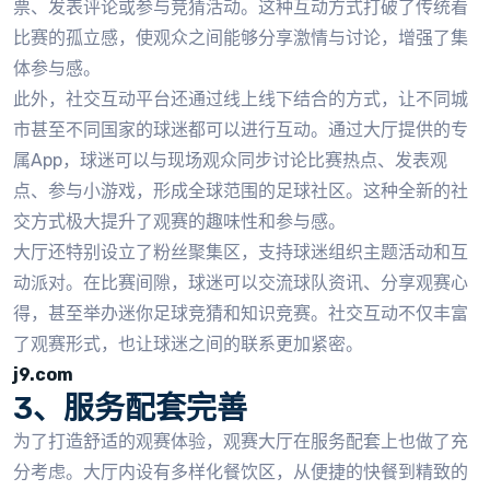
票、发表评论或参与竞猜活动。这种互动方式打破了传统看
比赛的孤立感，使观众之间能够分享激情与讨论，增强了集
体参与感。
此外，社交互动平台还通过线上线下结合的方式，让不同城
市甚至不同国家的球迷都可以进行互动。通过大厅提供的专
属App，球迷可以与现场观众同步讨论比赛热点、发表观
点、参与小游戏，形成全球范围的足球社区。这种全新的社
交方式极大提升了观赛的趣味性和参与感。
大厅还特别设立了粉丝聚集区，支持球迷组织主题活动和互
动派对。在比赛间隙，球迷可以交流球队资讯、分享观赛心
得，甚至举办迷你足球竞猜和知识竞赛。社交互动不仅丰富
了观赛形式，也让球迷之间的联系更加紧密。
j9.com
3、服务配套完善
为了打造舒适的观赛体验，观赛大厅在服务配套上也做了充
分考虑。大厅内设有多样化餐饮区，从便捷的快餐到精致的