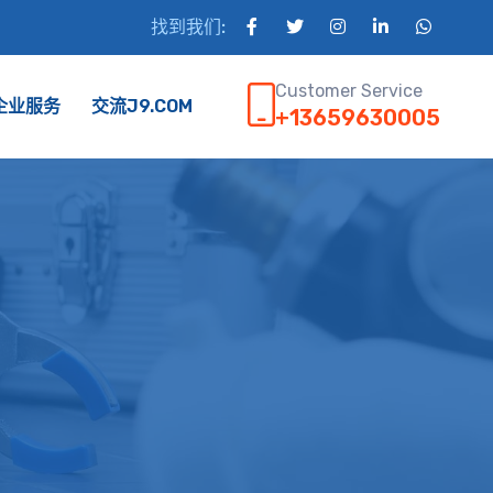
找到我们:
Customer Service
企业服务
交流J9.COM
+13659630005