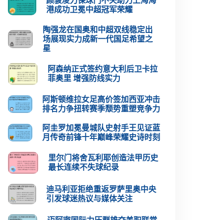
颜骏凌力保球门不失助力上海海
港成功卫冕中超冠军荣耀
陶强龙在国奥和中超双线稳定出
场展现实力成新一代国足希望之
星
阿森纳正式签约意大利后卫卡拉
菲奥里 增强防线实力
阿斯顿维拉女足高价签加西亚冲击
排名力争扭转赛季颓势重塑竞争力
阿圭罗加冕曼城队史射手王见证蓝
月传奇前锋十年巅峰荣耀史诗时刻
里尔门将舍瓦利耶创造法甲历史
最长连续不失球纪录
迪马利亚拒绝重返罗萨里奥中央
引发球迷热议与媒体关注