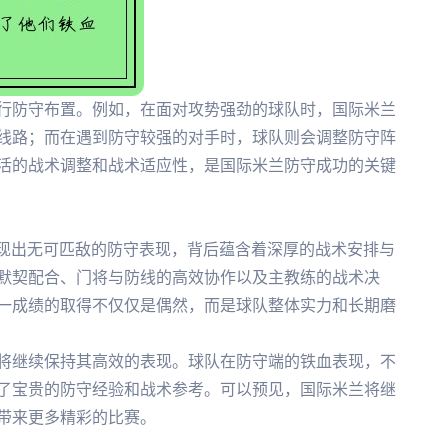
行防守布置。例如，在面对攻势强劲的球队时，国际米兰
线路；而在遇到防守较强的对手时，球队则会调整防守阵
活的战术调整和战术适应性，是国际米兰防守成功的关键
，展现出无可匹敌的防守表现，背后蕴含着深厚的战术安排与
默契配合、门将与防线的高效协作以及主教练的战术决
一成绩的取得不仅仅是偶然，而是球队整体实力和长期磨
将继续保持其高效的表现。球队在防守端的铁血表现，不
了宝贵的防守经验和战术参考。可以预见，国际米兰将继
带来更多精彩的比赛。