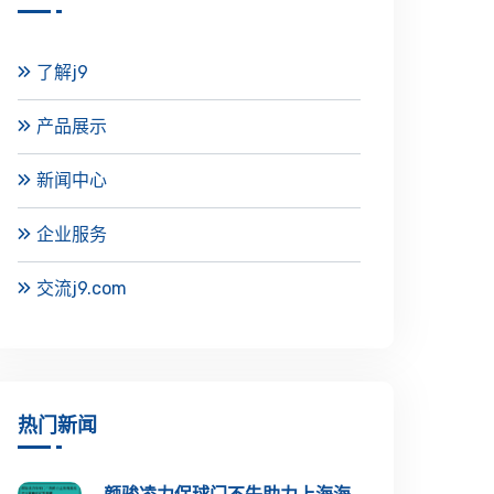
了解j9
产品展示
新闻中心
企业服务
交流j9.com
热门新闻