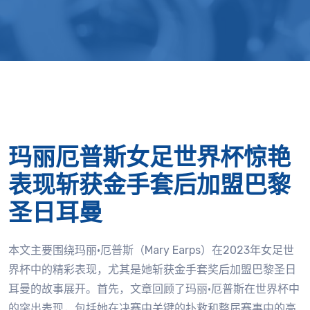
玛丽厄普斯女足世界杯惊艳
表现斩获金手套后加盟巴黎
圣日耳曼
本文主要围绕玛丽·厄普斯（Mary Earps）在2023年女足世
界杯中的精彩表现，尤其是她斩获金手套奖后加盟巴黎圣日
耳曼的故事展开。首先，文章回顾了玛丽·厄普斯在世界杯中
的突出表现，包括她在决赛中关键的扑救和整届赛事中的高