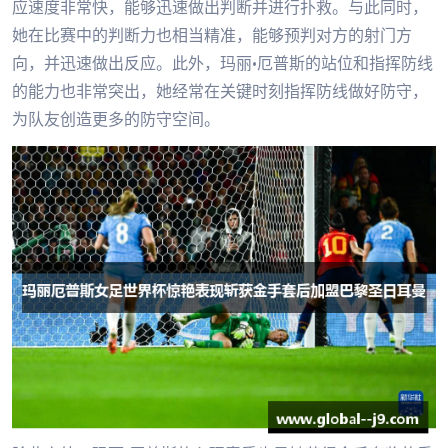
应速度非常快，能够迅速做出判断并进行扑救。与此同时，
她在比赛中的判断力也相当精准，能够预判对方的射门方
向，并迅速做出反应。此外，玛丽·厄普斯的站位和指挥防线
的能力也非常突出，她经常在关键时刻指挥防线做好防守，
为队友创造更多的防守空间。