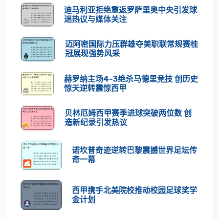
迪马利亚拒绝重返罗萨里奥中央引发球
迷热议与媒体关注
迈阿密国际力压群雄夺美职联常规赛桂
冠展现强势风采
赫罗纳主场4-3绝杀马德里竞技 创历史
惊天逆转震惊西甲
贝林厄姆西甲赛季进球突破两位数 创
造新纪录引发热议
诺坎普奇迹逆转巴黎震撼世界足坛传
奇一幕
西甲携手北美院校推动校园足球奖学
金计划