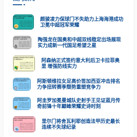
颜骏凌力保球门不失助力上海海港成功
卫冕中超冠军荣耀
陶强龙在国奥和中超双线稳定出场展现
实力成新一代国足希望之星
阿森纳正式签约意大利后卫卡拉菲奥
里 增强防线实力
阿斯顿维拉女足高价签加西亚冲击排名
力争扭转赛季颓势重塑竞争力
阿圭罗加冕曼城队史射手王见证蓝月传
奇前锋十年巅峰荣耀史诗时刻
里尔门将舍瓦利耶创造法甲历史最长
连续不失球纪录