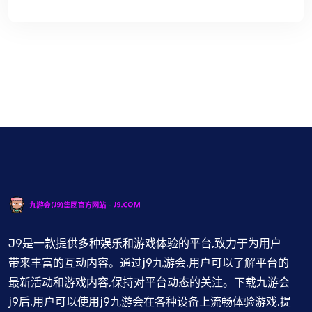
J9是一款提供多种娱乐和游戏体验的平台,致力于为用户
带来丰富的互动内容。通过j9九游会,用户可以了解平台的
最新活动和游戏内容,保持对平台动态的关注。下载九游会
j9后,用户可以使用j9九游会在各种设备上流畅体验游戏,提