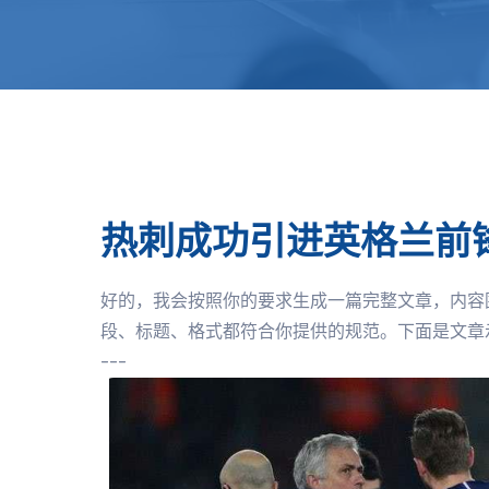
热刺成功引进英格兰前
好的，我会按照你的要求生成一篇完整文章，内容
段、标题、格式都符合你提供的规范。下面是文章
---