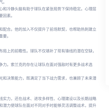
气。
心和冷静头脑有助于球队在紧张局势下保持稳定。心理层
要因素。
和配合。他的加入不仅提升了前场默契，也帮助热刺建立
重要。
布局上的前瞻性。球队不仅填补了现有锋线的潜在空缺，
争力。索兰克的存在让球队在面对强敌时有更多战术选
光和决策能力，既满足了当下战力需求，也兼顾了未来潜
线实力，还在战术、进攻多样性、心理建设以及长期战略
和潜力使球队在面对不同对手时能够灵活调整战术，提升