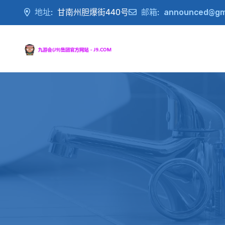
地址:
甘南州胆爆街440号
邮箱:
announced@gm