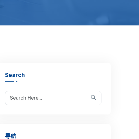
Search
导航