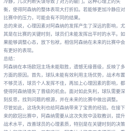
冷静，几次判断失误导致了对方的破门。这种心理上的失
衡，使得阿森纳的整体表现大打折扣。若能够更加冷静应对
比赛中的压力，可能会有不同的结果。
总的来说，心理因素对阿森纳的发挥产生了深远的影响，尤
其是在比赛的关键时刻，球员们未能发挥出平时的水平。如
果能够调整心态，放下包袱，相信阿森纳在未来的比赛中会
有更好的表现。
总结：
阿森纳在本场欧冠主场未能取胜，遗憾无缘晋级，反映了多
方面的原因。首先，球队未能有效利用主场优势，战术布置
不够灵活，球员个人发挥不佳，再加上心理因素的影响，都
使得阿森纳错失了晋级的机会。面对如此失利，球队需要深
刻反思，找到问题的根源，并在未来的比赛中做出调整。
尽管如此，这场失利也给阿森纳带来了宝贵的经验。在接下
来的欧冠比赛中，阿森纳需要从这次失败中汲取教训，提升
战术水平，改善球员的心理素质，特别是在关键时刻的决策