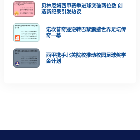
贝林厄姆西甲赛季进球突破两位数 创
造新纪录引发热议
诺坎普奇迹逆转巴黎震撼世界足坛传
奇一幕
西甲携手北美院校推动校园足球奖学
金计划