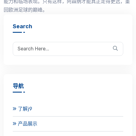
能力和临场表现。只有这样，阿森纳才能真正走得更远，重
回欧洲足球的巅峰。
Search
导航
了解j9
产品展示