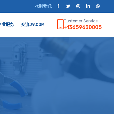
找到我们:
Customer Service
企业服务
交流J9.COM
+13659630005