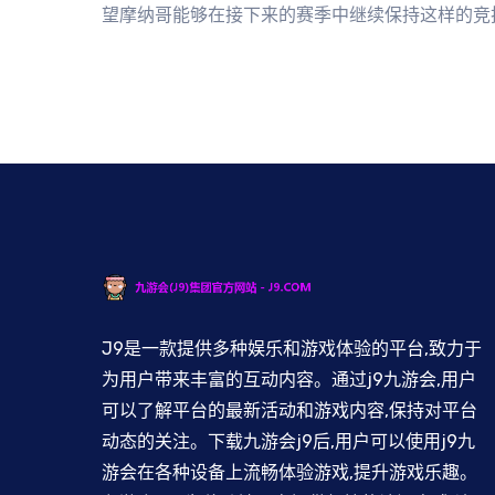
望摩纳哥能够在接下来的赛季中继续保持这样的竞
J9是一款提供多种娱乐和游戏体验的平台,致力于
为用户带来丰富的互动内容。通过j9九游会,用户
可以了解平台的最新活动和游戏内容,保持对平台
动态的关注。下载九游会j9后,用户可以使用j9九
游会在各种设备上流畅体验游戏,提升游戏乐趣。