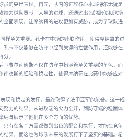
球员的突出表现。首先，队内的进攻核心本耶德尔无疑是
攻端为球队贡献了大量的进球，还通过出色的跑位和球场
的全面表现，让摩纳哥的进攻更加有威胁，成为了球队进
现同样至关重要。孔卡在中场的串联作用，使得摩纳哥的进
。孔卡不仅能够在防守中起到关键的拦截作用，还能够在
得分。
后卫费尔南德斯不仅在防守中扮演着至关重要的角色，而
尔南德斯的经验和稳定性，使得摩纳哥在比赛中能够应对
出色的表现和稳定的发挥，最终取得了法甲亚军的荣誉。这一成
同努力的结果。从进攻端的火力全开，到防守端的稳固体
摩纳哥展示了他们在多个方面的优势。
，只有在各个方面都做到出色的配合和执行，才能在竞争
的结果，而这也为球队未来的发展打下了坚实的基础。希