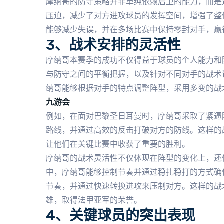
摩纳哥的防守策略并非单纯依赖后卫的能力，而是
压迫，减少了对方进攻球员的发挥空间，增强了整
能够减少失误，并在多场比赛中保持零封对手，赢
3、战术安排的灵活性
摩纳哥本赛季的成功不仅得益于球员的个人能力和
与防守之间的平衡把握，以及针对不同对手的战术
纳哥能够根据对手的特点调整阵型，采用多变的战
九游会
例如，在面对巴黎圣日耳曼时，摩纳哥采取了紧逼
路线，并通过高效的反击打破对方的防线。这样的
让他们在关键比赛中收获了重要的胜利。
摩纳哥的战术灵活性不仅体现在阵型的变化上，还
中，摩纳哥能够控制节奏并通过稳扎稳打的方式确
节奏，并通过快速转换进攻来压制对方。这样的战
雄，取得法甲亚军的荣誉。
4、关键球员的突出表现