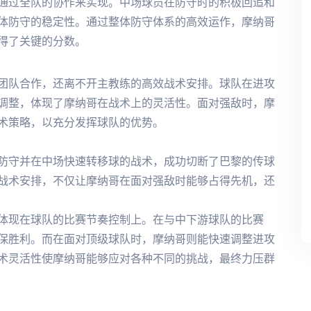
通过全队的协作来实现。中场球员在防守时的积极回追和
体防守的稳定性。通过整体防守体系的高效运作，摩纳哥
得了关键的分数。
团队合作，还离不开主教练的高效战术安排。球队在进攻
调整，体现了摩纳哥在战术上的灵活性。面对强敌时，摩
术策略，以充分发挥球队的优势。
防守并在中场快速转移球的战术，成功切断了巴黎的传球
战术安排，不仅让摩纳哥在面对强敌时能够占得先机，还
体现在球队的比赛节奏控制上。在与中下游球队的比赛
保胜利。而在面对顶级球队时，摩纳哥则能快速调整进攻
术灵活性使摩纳哥能够应对各种不同的挑战，最终力压群