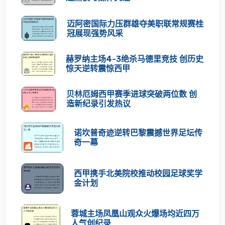
迈阿密国际力压群雄夺美职联常规赛桂
冠展现强势风采
赫罗纳主场4-3绝杀马德里竞技 创历史
惊天逆转震惊西甲
贝林厄姆西甲赛季进球突破两位数 创
造新纪录引发热议
诺坎普奇迹逆转巴黎震撼世界足坛传
奇一幕
西甲携手北美院校推动校园足球奖学
金计划
蓉城主场凤凰山观众火爆场均近四万
人气创纪录