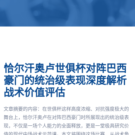
恰尔汗奥卢世俱杯对阵巴西
豪门的统治级表现深度解析
战术价值评估
文章摘要的内容：在世俱杯这样高度浓缩、对抗强度极大的
舞台上，恰尔汗奥卢在对阵巴西豪门时所展现出的统治级表
现，不仅是一场个人能力的全面释放，更是一堂极具研究价
值的现代中场战术示范课。本文将围绕这场比赛，从战术角