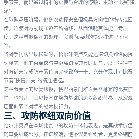
手节奏，而是通过精准的短传与合理的停顿，主动为比赛“降
温”。
在球队承压阶段，他多次选择安全但极具方向性的横传或回
传，迫使对方前场压迫不断前移，从而消耗其体能与专注
度。这种看似保守的处理，实则为后续的快速推进埋下伏
笔。
当对手防线出现松动时，恰尔汗奥卢又能迅速切换到纵向提
速模式。他的直塞球与中距离斜传兼具时机与力度，往往在
对方尚未完成防守落位前完成致命一击，充分体现其对比赛
节奏“快慢开关”的精准把控。
这种节奏上的反复切换，使巴西豪门难以建立稳定的比赛惯
性，也打乱了其以技术优势为基础的进攻组织节奏，从宏观
层面削弱了对手的战术执行力。
三、攻防枢纽双向价值
恰尔汗奥卢在本场比赛中的攻防一体化表现，是其战术价值
的重要组成部分。在进攻端，他不仅是组织者，更是终结前