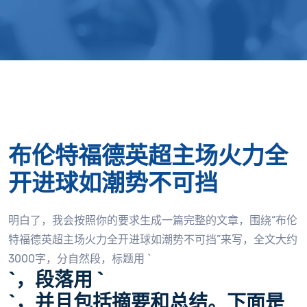
布伦特福德英超主场火力全
开进球如潮势不可挡
明白了，我会按照你的要求生成一篇完整的文章，围绕“布伦
特福德英超主场火力全开进球如潮势不可挡”来写，全文大约
3000字，分自然段，标题用 `
`，段落用 `
`，并且包括摘要和总结。下面是