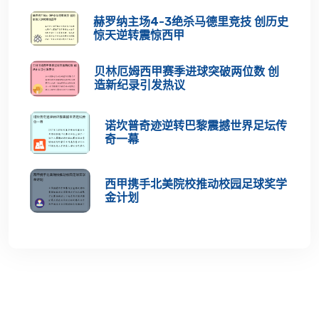
赫罗纳主场4-3绝杀马德里竞技 创历史
惊天逆转震惊西甲
贝林厄姆西甲赛季进球突破两位数 创
造新纪录引发热议
诺坎普奇迹逆转巴黎震撼世界足坛传
奇一幕
西甲携手北美院校推动校园足球奖学
金计划