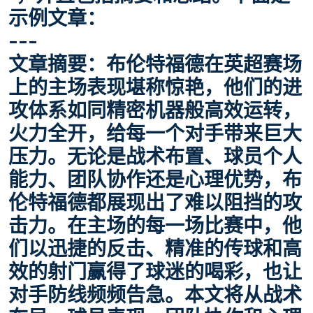
示例文章：
---
文章摘要：布伦特福德在英超赛场
上的主场表现堪称惊艳，他们的进
攻体系如同精密机器般高效运转，
火力全开，给每一个对手带来巨大
压力。无论是战术布置、球员个人
能力、团队协作还是心理优势，布
伦特福德都展现出了难以阻挡的攻
击力。在主场的每一场比赛中，他
们以迅捷的反击、精准的传球和高
效的射门赢得了球迷的喝彩，也让
对手防线频频告急。本文将从战术