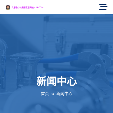
新闻中心
首页
新闻中心