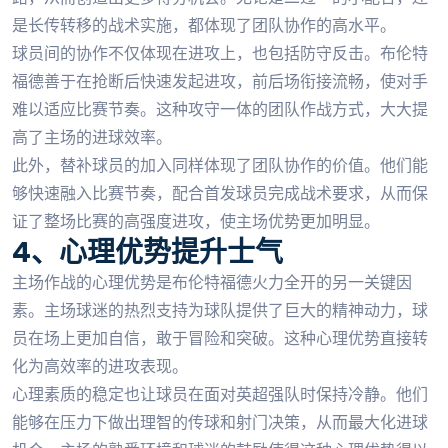
是长传转移的战术实施，都体现了团队协作的高水平。
球员间的协作不仅体现在进攻上，也包括防守反击。布伦特
福德善于在抢断后快速发起进攻，前后场衔接流畅，使对手
难以适应比赛节奏。这种攻守一体的团队作战方式，大大提
高了主场的进球效率。
此外，替补球员的加入同样体现了团队协作的价值。他们能
够快速融入比赛节奏，配合首发球员完成战术要求，从而保
证了整场比赛的高强度进攻，使主场优势更加明显。
4、心理优势提升士气
主场作战的心理优势是布伦特福德火力全开的另一关键因
素。主场球迷的热烈支持为球队提供了巨大的精神动力，球
员在场上更加自信，敢于冒险和突破。这种心理优势直接转
化为高效率的进攻表现。
心理素质的稳定也让球员在面对英超强队时保持冷静。他们
能够在压力下做出理智的传球和射门决策，从而最大化进球