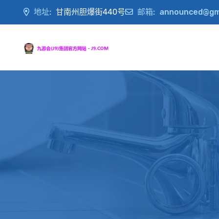
地址:
甘南州胆爆街440号
邮箱:
announced@gm