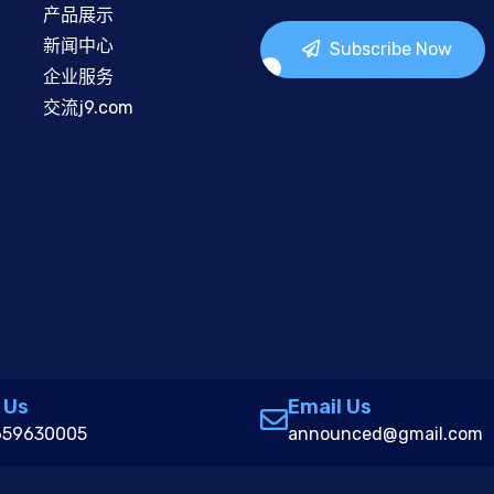
产品展示
新闻中心
Subscribe Now
企业服务
交流j9.com
 Us
Email Us
659630005
announced@gmail.com