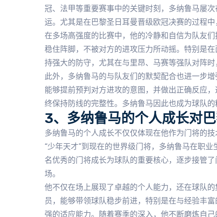
冠、法甲等重要赛事中的关键时刻，多纳鲁马屡次
运。尤其是在巴黎圣日耳曼晋级欧冠决赛的过程中
在多场高强度的比赛中，他的冷静和自信为队友们
稳住阵脚，不被对方的进攻压力所动摇。特别是在
持强大的防守，尤其在与里昂、马赛等强队对阵时
此外，多纳鲁马的与队友们的默契配合也进一步增
能够提前预判对方进攻的意图，并做出正确反应，
终保持防线的完整性。多纳鲁马因此也成为球队的
3、多纳鲁马的个人成长对
多纳鲁马的个人成长不仅仅体现在他作为门将的技
“少年天才”到现在的世界级门将，多纳鲁马在职
名优秀的门将成长为球队的重要核心，逐步接管了
场。
他不仅在场上展现了卓越的个人能力，还在球队的
员，能够带领球队稳步前进，特别是在与经验丰富
强的适应能力。随着赛季的深入，他不断磨炼自己