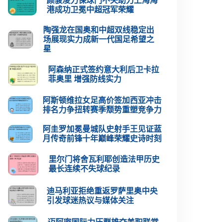
颜骏凌力保球门不失助力上海海
港成功卫冕中超冠军荣耀
陶强龙在国奥和中超双线稳定出
场展现实力成新一代国足希望之
星
阿森纳正式签约意大利后卫卡拉
菲奥里 增强防线实力
阿斯顿维拉女足高价签加西亚冲击
排名力争扭转赛季颓势重塑竞争力
阿圭罗加冕曼城队史射手王见证蓝
月传奇前锋十年巅峰荣耀史诗时刻
里尔门将舍瓦利耶创造法甲历史
最长连续不失球纪录
迪马利亚拒绝重返罗萨里奥中央
引发球迷热议与媒体关注