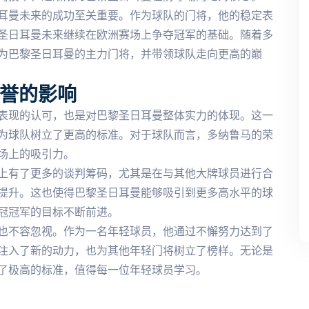
耳曼未来的成功至关重要。作为球队的门将，他的稳定表
圣日耳曼未来继续在欧洲赛场上争夺冠军的基础。随着多
为巴黎圣日耳曼的主力门将，并带领球队走向更高的巅
荣誉的影响
表现的认可，也是对巴黎圣日耳曼整体实力的体现。这一
为球队树立了更高的标准。对于球队而言，多纳鲁马的荣
场上的吸引力。
上有了更多的谈判筹码，尤其是在与其他大牌球员进行合
提升。这也使得巴黎圣日耳曼能够吸引到更多高水平的球
冠冠军的目标不断前进。
也不容忽视。作为一名年轻球员，他通过不懈努力达到了
注入了新的动力，也为其他年轻门将树立了榜样。无论是
了极高的标准，值得每一位年轻球员学习。