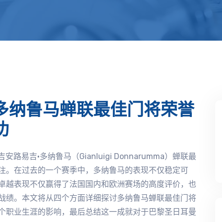
多纳鲁马蝉联最佳门将荣誉
功
吉·多纳鲁马（Gianluigi Donnarumma）蝉联最
注。在过去的一个赛季中，多纳鲁马的表现不仅稳定可
卓越表现不仅赢得了法国国内和欧洲赛场的高度评价，也
战绩。本文将从四个方面详细探讨多纳鲁马蝉联最佳门将
个职业生涯的影响，最后总结这一成就对于巴黎圣日耳曼