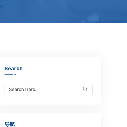
Search
导航