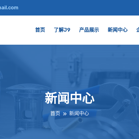
ail.com
首页
了解J9
产品展示
新闻中心
新闻中心
首页
新闻中心