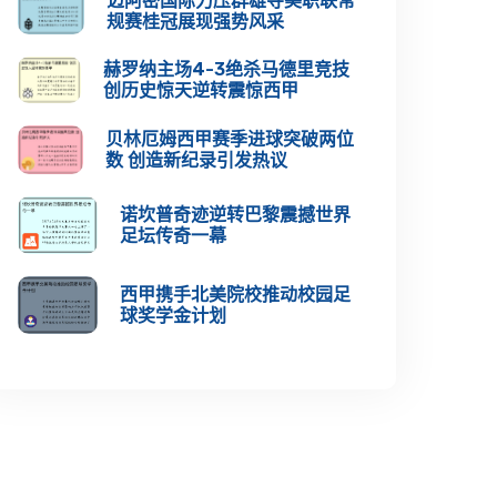
迈阿密国际力压群雄夺美职联常
规赛桂冠展现强势风采
赫罗纳主场4-3绝杀马德里竞技
创历史惊天逆转震惊西甲
贝林厄姆西甲赛季进球突破两位
数 创造新纪录引发热议
诺坎普奇迹逆转巴黎震撼世界
足坛传奇一幕
西甲携手北美院校推动校园足
球奖学金计划