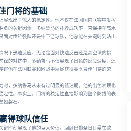
佳门将的基础
上展现出了惊人的稳定性。他不仅在法国国内联赛中发挥
胜负的关键因素。多纳鲁马的扑救成功率一直保持在高水
是面对传统强队还是中下游球队，他总能在关键时刻站出
情况下迅速反应。无论是面对快速反击还是高空球的挑
前锋的对抗中，多纳鲁马不仅展现了出色的反应速度，还
使得他在法国联赛和欧战中屡屡获得赛季最佳门将的荣
力时，多纳鲁马从未有过明显的低迷期。他的出色表现也
稳定性。事实上，门将的稳定性直接影响到整个防线的表
坚如磐石。
赢得球队信任
关键时刻展现了他的巨大价值。回顾巴黎圣日耳曼在欧