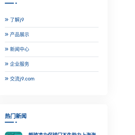
了解j9
产品展示
新闻中心
企业服务
交流j9.com
热门新闻