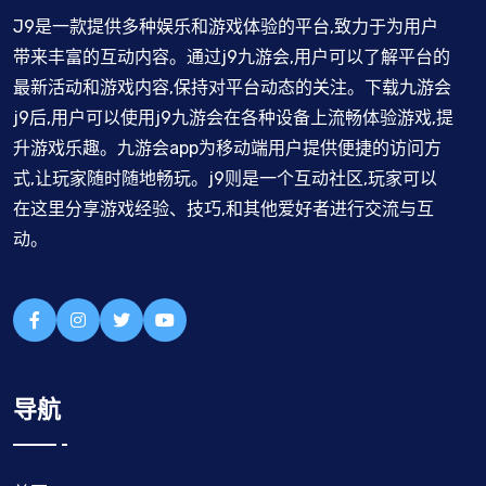
J9是一款提供多种娱乐和游戏体验的平台,致力于为用户
带来丰富的互动内容。通过j9九游会,用户可以了解平台的
最新活动和游戏内容,保持对平台动态的关注。下载九游会
j9后,用户可以使用j9九游会在各种设备上流畅体验游戏,提
升游戏乐趣。九游会app为移动端用户提供便捷的访问方
式,让玩家随时随地畅玩。j9则是一个互动社区,玩家可以
在这里分享游戏经验、技巧,和其他爱好者进行交流与互
动。
导航