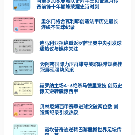
阿圭罗加冕曼城队史射手王见证蓝月传
奇前锋十年巅峰荣耀史诗时刻
里尔门将舍瓦利耶创造法甲历史最长
连续不失球纪录
迪马利亚拒绝重返罗萨里奥中央引发球
迷热议与媒体关注
迈阿密国际力压群雄夺美职联常规赛桂
冠展现强势风采
赫罗纳主场4-3绝杀马德里竞技 创历史
惊天逆转震惊西甲
贝林厄姆西甲赛季进球突破两位数 创
造新纪录引发热议
诺坎普奇迹逆转巴黎震撼世界足坛传