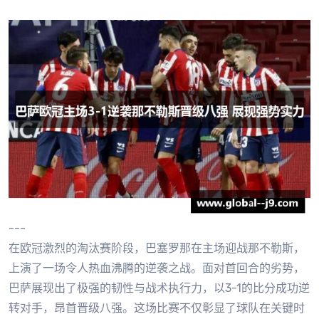
---
在欧冠激烈的淘汰赛阶段，巴塞罗那在主场迎战那不勒斯，
上演了一场令人热血沸腾的逆袭之战。面对首回合的劣势，
巴萨展现出了极强的韧性与战术执行力，以3-1的比分成功逆
转对手，昂首晋级八强。这场比赛不仅彰显了球队在关键时