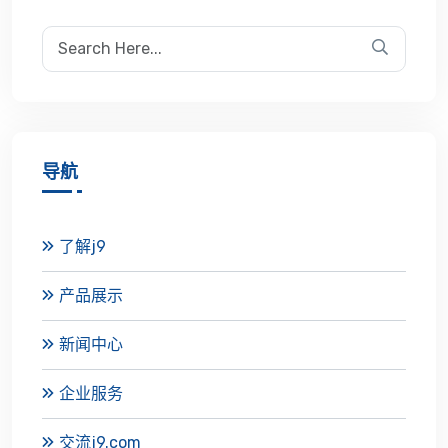
导航
了解j9
产品展示
新闻中心
企业服务
交流j9.com