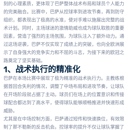
刻的心理素质，更体现了巴萨整体战术布局和球员个人能力
的完美融合。比赛中，巴萨从控球率到进攻节奏，再到防守
组织，都表现出了极高的水准，使对手难以施展出完整的战
术计划。同时，主场球迷的激情助威也成为球队取胜的重要
因素，营造了强烈的主场氛围，为球队注入了额外动力。通
过这场逆袭，巴萨不仅实现了成绩上的突破，也向全欧洲展
示了自身强大的竞争实力和不屈的斗志，为接下来的欧冠之
路奠定了坚实基础。
1、战术执行的精准化
巴萨在本场比赛中展现了极为精准的战术执行力。主教练根
据首回合失利的情况，调整了中场布局和进攻节奏，让球队
在开场阶段就占据了主动。球员们在场上的位置意识和传接
球配合都达到了高水平，使得球队能够顺畅推进并快速形成
威胁。
尤其是在中场控制方面，巴萨通过短传和快速换位，有效限
制了那不勒斯的反击机会。控球率的提升不仅让球队掌握了