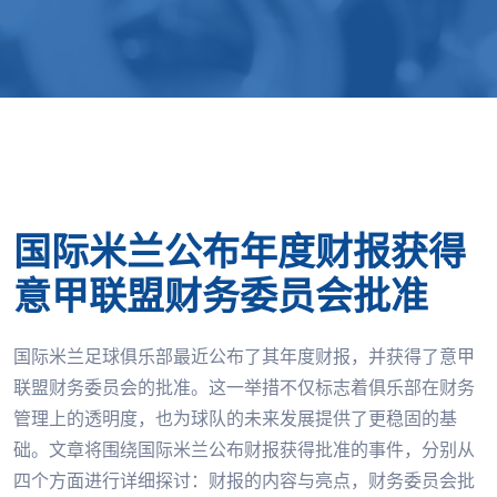
国际米兰公布年度财报获得
意甲联盟财务委员会批准
国际米兰足球俱乐部最近公布了其年度财报，并获得了意甲
联盟财务委员会的批准。这一举措不仅标志着俱乐部在财务
管理上的透明度，也为球队的未来发展提供了更稳固的基
础。文章将围绕国际米兰公布财报获得批准的事件，分别从
四个方面进行详细探讨：财报的内容与亮点，财务委员会批