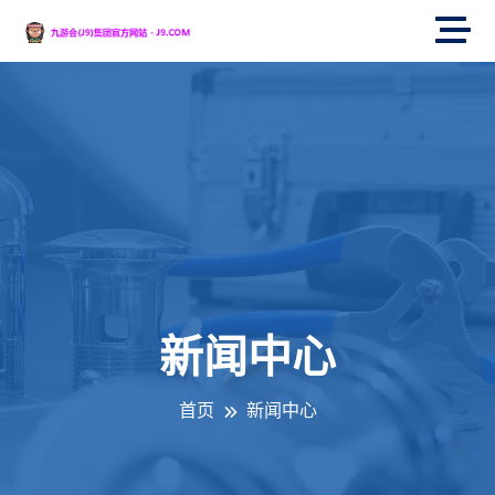
新闻中心
首页
新闻中心