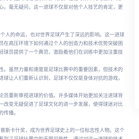
心。毫无疑问，这一进球不仅是对他个人技艺的肯定，更
他个人的命运，也对世界足球产生了深远的影响。这一进球
员在高压环境下如何通过个人的创造力和技术优势突破困
轻球员提供了一个典范，激励着他们在训练中更加注重技
性。虽然力量和速度是足球比赛中的重要因素，但技术的
进球让人们重新认识到，足球不仅仅是身体对抗的游戏，
论员重新审视进球的价值。许多媒体开始更加关注进球背
一改变无疑促进了足球文化的进一步发展，使得球迷对比
的传播。
膺普斯卡什奖，成为世界足球史上的一位标志性人物。这个
看到了足球比赛中的无限可能性。通过对这一进球的技术