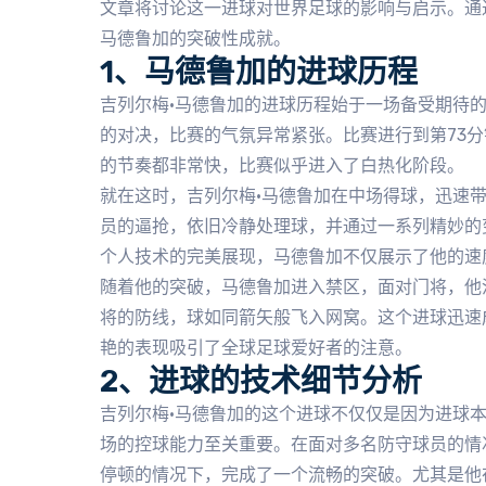
文章将讨论这一进球对世界足球的影响与启示。通
马德鲁加的突破性成就。
1、马德鲁加的进球历程
吉列尔梅·马德鲁加的进球历程始于一场备受期待
的对决，比赛的气氛异常紧张。比赛进行到第73
的节奏都非常快，比赛似乎进入了白热化阶段。
就在这时，吉列尔梅·马德鲁加在中场得球，迅速
员的逼抢，依旧冷静处理球，并通过一系列精妙的
个人技术的完美展现，马德鲁加不仅展示了他的速
随着他的突破，马德鲁加进入禁区，面对门将，他
将的防线，球如同箭矢般飞入网窝。这个进球迅速
艳的表现吸引了全球足球爱好者的注意。
2、进球的技术细节分析
吉列尔梅·马德鲁加的这个进球不仅仅是因为进球
场的控球能力至关重要。在面对多名防守球员的情
停顿的情况下，完成了一个流畅的突破。尤其是他