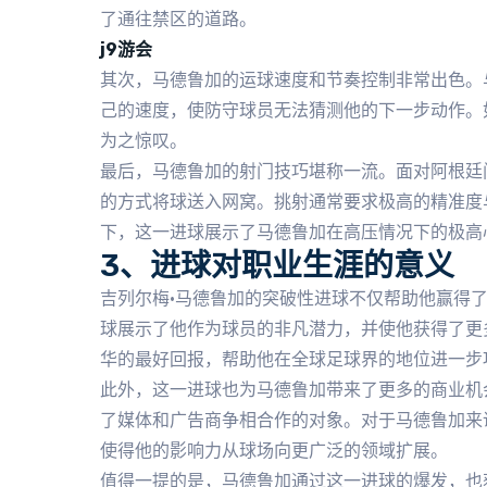
了通往禁区的道路。
j9游会
其次，马德鲁加的运球速度和节奏控制非常出色。
己的速度，使防守球员无法猜测他的下一步动作。
为之惊叹。
最后，马德鲁加的射门技巧堪称一流。面对阿根廷
的方式将球送入网窝。挑射通常要求极高的精准度
下，这一进球展示了马德鲁加在高压情况下的极高
3、进球对职业生涯的意义
吉列尔梅·马德鲁加的突破性进球不仅帮助他赢得
球展示了他作为球员的非凡潜力，并使他获得了更
华的最好回报，帮助他在全球足球界的地位进一步
此外，这一进球也为马德鲁加带来了更多的商业机
了媒体和广告商争相合作的对象。对于马德鲁加来
使得他的影响力从球场向更广泛的领域扩展。
值得一提的是，马德鲁加通过这一进球的爆发，也