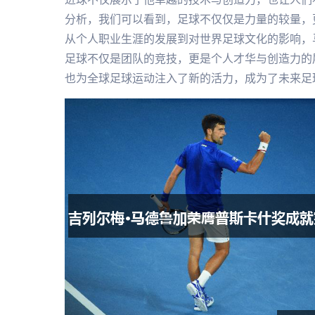
分析，我们可以看到，足球不仅仅是力量的较量，
从个人职业生涯的发展到对世界足球文化的影响，
足球不仅是团队的竞技，更是个人才华与创造力的
也为全球足球运动注入了新的活力，成为了未来足