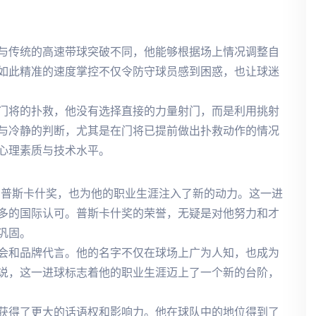
与传统的高速带球突破不同，他能够根据场上情况调整自
如此精准的速度掌控不仅令防守球员感到困惑，也让球迷
门将的扑救，他没有选择直接的力量射门，而是利用挑射
与冷静的判断，尤其是在门将已提前做出扑救动作的情况
心理素质与技术水平。
了普斯卡什奖，也为他的职业生涯注入了新的动力。这一进
多的国际认可。普斯卡什奖的荣誉，无疑是对他努力和才
巩固。
会和品牌代言。他的名字不仅在球场上广为人知，也成为
说，这一进球标志着他的职业生涯迈上了一个新的台阶，
获得了更大的话语权和影响力。他在球队中的地位得到了